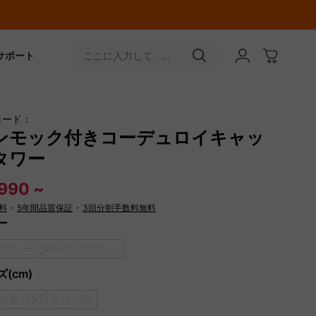
サポート
ここに入力して、
［↵］ボタンをタップ
コード：
ンモック付きコーデュロイキャッ
タワー
990 ~
料
・
5年間品質保証
・
3回分割手数料無料
ー
イボリー/ダークブラウン
(cm)
1x奥行51x高さ145