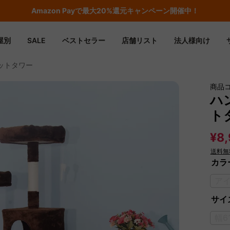
期間限定フラッシュセール！最大50％OFF
屋別
SALE
ベストセラー
店舗リスト
法人様向け
ットタワー
商品
ハ
ト
¥8,
送料無
カラ
ア
サイズ
幅6