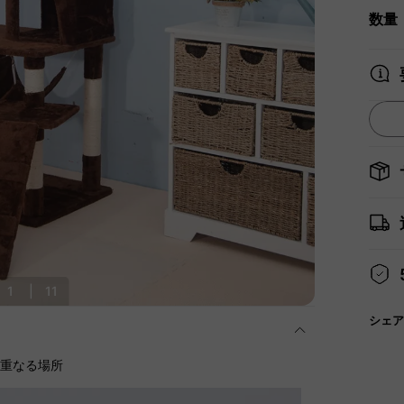
数量
1
|
11
シェア
に重なる場所