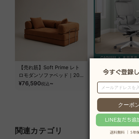
【売れ筋】Soft Prime レト
【売れ筋】AXISU
ロモダンソファベッド｜20
コアライトオフィ
色以上から選べるコーデュロ
¥76,590
~
¥31,790
税込
税込
¥39
イ2WAY【色カスタマイズ
可】
関連カテゴリ