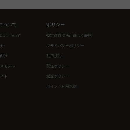
。CAGUUUでは、大型猫向けのしっかりとした設計のキャッ
プルモダンなデザインの組み合わせで、リビングや寝室にも自然
ださい。
について
ポリシー
ングや寝室にぴったりのデザインを見つけて、愛猫との生活空間
UUUについて
特定商取引法に基づく表記
要
プライバシーポリシー
向け
利用規約
。豊富な商品ラインナップと高評価レビューで培った信頼を背景
スモデル
配送ポリシー
スト
返金ポリシー
ポイント利用規約
します。今すぐコレクションページを訪れ、愛猫の楽園を手に入