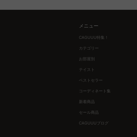
デザインと品質の完璧なバランス
A. 大型猫には、安定性と耐荷重が十分なキャットタワーを選
「おしゃれで高品質な家具を手の届く価格で」というCAGUU
トタワーを多数ご用意しており、5年品質保証で長く安心して
に溶け込むアイテムを提供しています。麻縄やサイザル麻の支
メニュー
あなたの家にぴったりなコーディネート
CAGUUUのキャットタワーコレクションは、部屋の広さやイ
CAGUUU特集！
をさらに豊かにしましょう。「MyCoordi」サービスを活用
カテゴリー
信頼の証と安心のサポート
お部屋別
CAGUUUのキャットタワーには、5年間の品質保証が付いて
テイスト
に、安心してお買い物を楽しんでいただける環境を提供します
ベストセラー
今すぐお好きなキャットタワーを見つけてください
コーディネート集
愛猫のために、最高の遊び場を作りましょう。CAGUUUのキ
れてください。
新着商品
セール商品
CAGUUUブログ