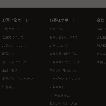
ぶことが重要です。支柱が太く、しっかりとした土台があるものが安心です
Uの理念を体現するキャットタワー。例えば、ナチュラルな素材とシン
お使いいただけます。
柱で爪とぎも安心。耐久性のある素材で、長く使える価値を実感してく
お買い物ガイド
お客様サポート
会社
ンテリアスタイルに合わせて選べる多彩なバリエーションが魅力。リビ
ご利用ガイド
初めての方へ
CAG
して、あなたの家具選びをサポートします。
ご注文について
お問い合わせ・FAQ
会社概
お支払いについて
組立について
法人様
います。さらに、24時間カスタマーサポートでいつでもご相談ください
配送について
大型家具の搬入方法
ビジネ
。
ポイントについて
不要家具引取サービス
店舗リ
返品・交換
荷物のお問い合わせ
ャットタワーコレクションは、あなたの家にぴったりのアイテムを提供
友達紹介キャンペーン
オーダーメイドソファ
注意事項
領収書発行
5年間品質保証
製品のお手入れ方法