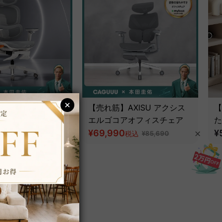
 アクシスエルゴフラ
【売れ筋】AXISU アクシス
【
スチェア｜圧倒的な
エルゴコアオフィスチェア
た
とフルサポート構造
¥69,990
ツ
¥
税込
税込
¥85,690