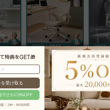
 アクシス
【売れ筋】AXISU アクシス
AXISU
スチェア
エアリーライトオフィスチェ
イオフィ
ア
¥24,990
~
追従機能
¥52,800
,290
税込
¥33,990