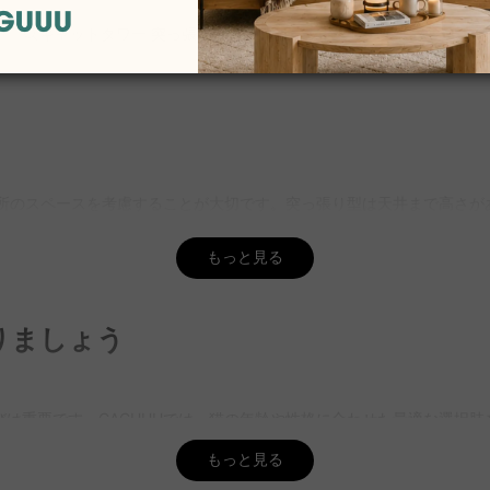
キャットタワー 突っ張り
キャットタワー スリム
場所のスペースを考慮することが大切です。突っ張り型は天井まで高さ
お部屋のインテリアに合わせて選べます。CAGUUUでは、様々なタイ
もっと見る
易なのがメリットです。特に子猫やシニア猫には、高さを必要としない
りましょう
は、コンパクトで安定感のある据え置き型キャットタワーを取り揃えてお
？
やすさがポイントです。麻縄やコットンは爪とぎに適し、木製のものは
は重要です。CAGUUUでは、猫の年齢や性格に合わせた最適な選択
トタワーを取り扱っており、お客様のご要望にぴったりの製品を見つけて
す。猫の安全と安心を第一に、設置場所やサイズも考慮したデザインを
もっと見る
ださい。