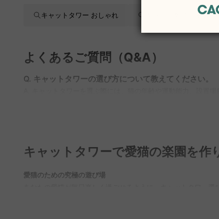
キャットタワー おしゃれ
キャットタワー 木製
よくあるご質問（Q&A）
Q. キャットタワーの選び方について教えてください。
A. キャットタワーを選ぶ際には、猫の年齢や運動能力、設置
子猫やシニア猫におすすめです。素材も麻縄や木製などがあり、
ますので、安心してお選びいただけます。
Q. 据え置き型キャットタワーのメリットは何ですか？
A. 据え置き型キャットタワーは、設置場所を選ばず移動が容
キャットタワーで愛猫の楽園を作
め、賃貸などの限られたスペースでも安心です。CAGUUUで
Q. キャットタワーの素材選びのポイントはありますか
愛猫のための究極の遊び場
A. キャットタワーの素材は、耐久性とインテリアへの馴染み
あなたの愛猫が毎日楽しく過ごせるように、キャットタワー選び
くつろぐのに最適です。CAGUUUでは、様々な素材のキャッ
据え置き型を、活発な猫には高さがある突っ張り型を提案しま
Q. 大型猫に適したキャットタワーの選び方を教えてく