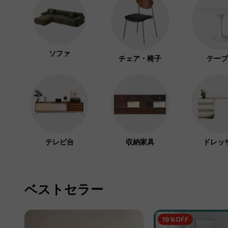
ソファ
チェア・椅子
テーブ
テレビ台
収納家具
ドレッ
ベストセラー
19％OFF