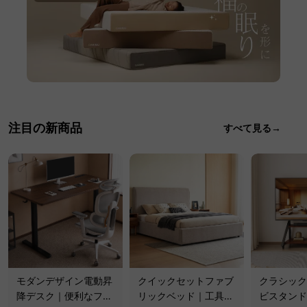
注目の新商品
すべて見る→
モダンデザイン電動昇
クイックセットファブ
クラシック
降デスク｜便利なフッ
リックベッド｜工具不
ビスタンド