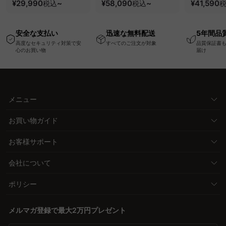
ク・コンセント・
¥29,990
~
要で組み立てられるク
¥58,090
~
100kgの
¥41,590
税込
税込
USB・Type-C対応で
ッションベッドフレー
と場所を選
高さ調節可能なメモリ
ム
キャスター
安全な支払い
迅速な無料配送
5年間品
ー機能搭載ワークデス
高度なセキュリティ対策で安
すべてのご注文が対象
品質保証書
ク
心のお買い物
届け
メニュー
お買い物ガイド
お客様サポート
会社について
ポリシー
メルマガ登録で最大2万円プレゼント