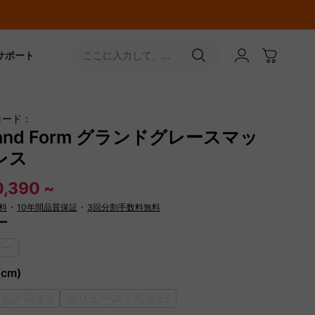
サポート
ここに入力して、
［↵］ボタンをタップ
コード：
and Form グランドグレースマッ
レス
,390 ~
料
・
10年間品質保証
・
3回分割手数料無料
ー
レー
cm)
リム・高さ9
ボリューム・高さ23