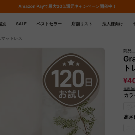
Amazon
Payで最大20%還元キャンペーン開催中！
屋別
SALE
ベストセラー
店舗リスト
法人様向け
ースマットレス
商品
Gr
ト
¥40
送料無
カラ
グ
高さ(
ス