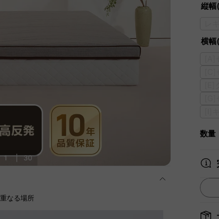
縦幅(
レギ
横幅(
[A
[C
[E
[G
[I
数量
1
|
30
に重なる場所