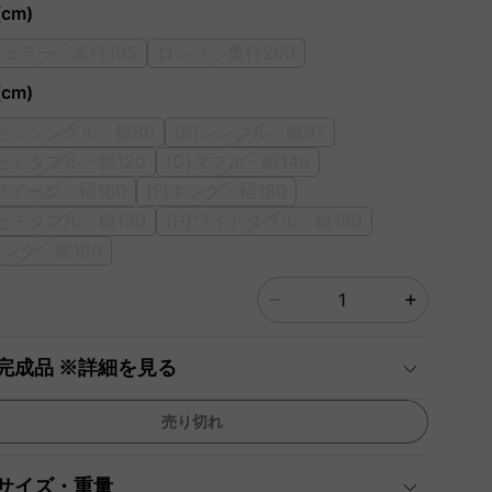
cm)
ュラー・奥行195
ロング・奥行200
cm)
]セミシングル・幅80
[B]シングル・幅97
]セミダブル・幅120
[D]ダブル・幅140
]クイーン・幅160
[F]キング・幅180
]セミダブル・幅120
[H]ワイドダブル・幅150
]キング・幅180
完成品 ※詳細を見る
売り切れ
サイズ・重量