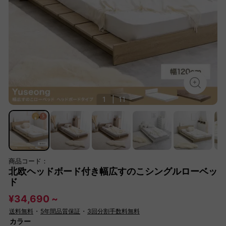
1
|
11
商品コード：
北欧ヘッドボード付き幅広すのこシングルローベッ
ド
¥34,690 ~
送料無料
・
5年間品質保証
・
3回分割手数料無料
カラー