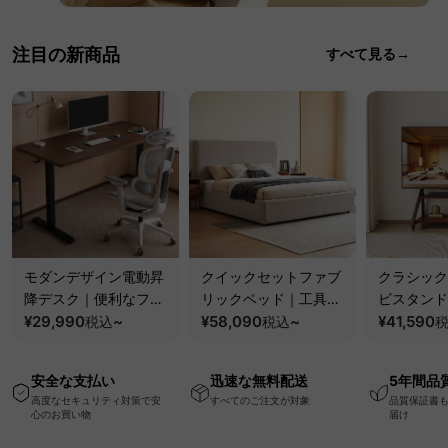
注目の新商品
すべて見る→
モダンデザイン電動昇
クイックセットファブ
クラシック
降デスク｜便利なフッ
リックベッド｜工具不
ビスタンド
ク・コンセント・
¥29,990
~
要で組み立てられるク
¥58,090
~
100kgの
¥41,590
税込
税込
USB・Type-C対応で
ッションベッドフレー
と場所を選
高さ調節可能なメモリ
ム
キャスター
安全な支払い
迅速な無料配送
5年間品
ー機能搭載ワークデス
高度なセキュリティ対策で安
すべてのご注文が対象
品質保証書
ク
心のお買い物
届け