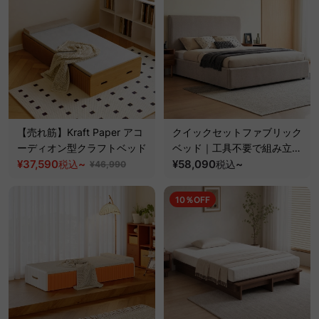
【売れ筋】Kraft Paper アコ
クイックセットファブリック
ーディオン型クラフトベッド
ベッド｜工具不要で組み立て
¥37,590
~
られるクッションベッドフレ
¥58,090
~
税込
税込
¥46,990
ーム
10％OFF