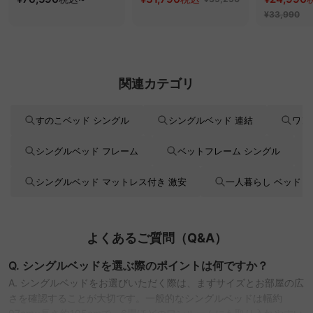
べるコーデュロイ
オフィスチ
¥33,990
2WAY【色カスタマイ
ズ可】
関連カテゴリ
すのこベッド シングル
シングルベッド 連結
ワン
シングルベッド フレーム
ベットフレーム シングル
シングルベッド マットレス付き 激安
一人暮らし ベッド 
よくあるご質問（Q&A）
Q. シングルベッドを選ぶ際のポイントは何ですか？
A. シングルベッドをお選びいただく際は、まずサイズとお部屋の広
さを確認することが大切です。一般的なシングルベッドは幅約