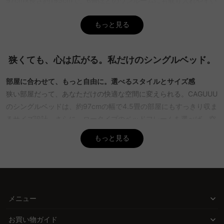
97cm×長さ約195cmで、6畳ほどのワンルームにも取り入れやすい
サイズです。さらに、収納付きやローベッドなど、デザインや機能
性もチェックポイントになります。CAGUUUでは、快適にお使いい
もっと見る
ただける多彩なベッド関連アイテムを取り揃えており、すべて5年
間の品質保証付きで安心してお選びいただけます。
狭くても、心は広がる。私だけのシングルベッド。
Q. シングルベッドを2つ並べる場合、どのくらいの広さが
必要ですか？
部屋に合わせて、もっと自由に。選べるスタイルとサイズ感
A. シングルベッドを2台並べる場合は、幅約194cm以上のスペース
狭い部屋だって、あなただけの快適な空間に変えられる。CAGUUU
が必要です。さらに、ベッド周りを移動しやすいように、余裕をも
ってレイアウトすることをおすすめします。CAGUUUでは、2台並
のシングルベッドは、約97cmの幅で4.5畳の部屋にもすっきり収ま
べた際にも便利に使えるベッド周りの収納ラックやインテリアアイ
るサイズ設計。さらに、ロータイプのベッドフレームを選べば、空
テムを豊富に取り揃えておりますので、寝室をすっきり整えたい方
間に広がりを感じられる工夫もプラス。北欧モダン、ナチュラル、
もっと見る
におすすめです。
ヴィンテージなど、豊富なスタイルからあなたの部屋にぴったりの
デザインを見つけてください。
Q. 狭い部屋でベッドと布団、どちらを置くべきですか？
A. 狭いお部屋で快適に過ごすためには、収納付きのシングルベッド
毎日の使い勝手を変える、機能性の進化
を選ぶとスペースを有効活用できます。ベッド下を収納に使えるた
CAGUUUのシングルベッドは、「ただ寝るだけ」では終わりませ
め、家具を減らして部屋を広く見せることができます。CAGUUUで
メニュー
は、限られた空間でも効率的に使える収納アイテムを多数取り揃え
ん。例えば、ヘッドボードに棚とコンセントが付いたモデルなら、
ており、すべて5年間の品質保証付きで安心してご利用いただけま
スマートフォンの充電やお気に入りの本を手元に置くことも簡単。
お買い物ガイド