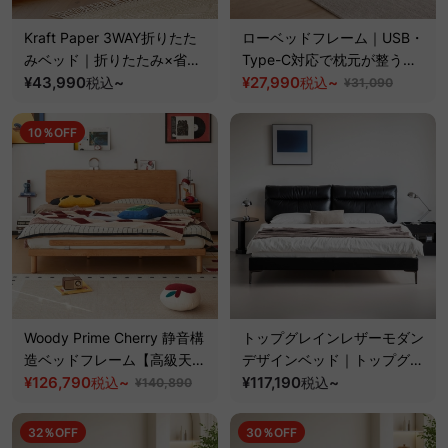
Kraft Paper 3WAY折りたた
ローベッドフレーム｜USB・
みベッド｜折りたたみ×省ス
Type-C対応で枕元が整う空
ペース収納
¥43,990
~
間にゆとりを生む設計
¥27,990
~
税込
税込
¥31,090
10％OFF
Woody Prime Cherry 静音構
トップグレインレザーモダン
造ベッドフレーム【高級天然
デザインベッド｜トップグレ
チェリー材】
¥126,790
~
インレザーを使用した高めの
¥117,190
~
税込
税込
¥140,890
背もたれ設計でくつろげるベ
ッド
32％OFF
30％OFF