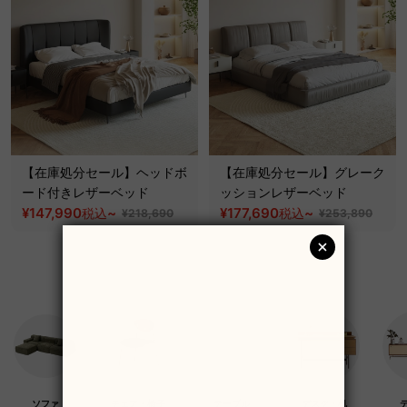
【在庫処分セール】ヘッドボ
【在庫処分セール】グレーク
ード付きレザーベッド
ッションレザーベッド
¥147,990
~
¥177,690
~
税込
税込
¥218,690
¥253,890
ソファ
チェア・椅子
テーブル
デスク・机