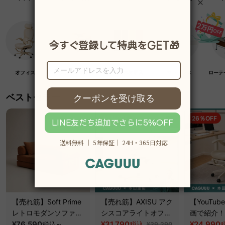
オフィス
クラフト紙家具
高級木材家具
マットレス
ローテ
ベストセラー
19％OFF
26％OFF
【売れ筋】Soft Prime
【売れ筋】AXISU アク
【YouTu
レトロモダンソファベ
シスコアライトオフィ
画で紹介！】
ッド｜20色以上から選
¥76,590
~
スチェア
¥31,790
クシスエア
¥24,990
税込
税込
¥39,290