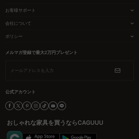
す。
収納付きのベッドフレームを選べば、季節外れの布団や衣類をすっ
お客様サポート
きり片付けて、部屋全体がもっとスッキリします。湿気が気になる
季節には、通気性の良いすのこベッドが大活躍。機能性とデザイン
会社について
性の両方で、日常をもっと快適に。
ポリシー
高品質だから叶う、長く寄り添う安心感
CAGUUUのシングルベッドは、高品質な木材やスチールなど選び抜
メルマガ登録で最大2万円プレゼント
かれた素材で作られています。その耐久性は、5年以上使っても安
心できるほど。少しのプラスで手に入るこの品質は、長期的に見れ
ば驚くほどコストパフォーマンスが高い選択です。「高級ブランド
メールアドレスを入力
に匹敵する品質」と「手の届く価格」を両立させたCAGUUUならで
はの新しい基準を、ぜひ体感してください。
公式アカウント
あなたにぴったりを見つける、CAGUUUの特別なサポート
「どれを選べばいいの？」そんな迷いも、CAGUUUなら解決できま
す。無料のインテリア提案サービス「MyCoordi」で、あなたの部
おしゃれな家具を買うならCAGUUU
屋にぴったりのシングルベッドやコーディネートを提案します。さ
らに、24時間対応のカスタマーサポートで、購入前も購入後も安心
をお届け。CAGUUUは、ただの家具販売ではなく、あなたの理想の