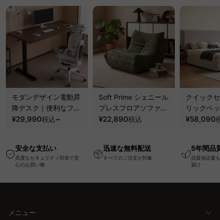
モダンデザイン電動昇
Soft Prime シェニール
クイックセ
降デスク｜便利なフッ
プレスフロアソファ｜
リックベッ
ク・コンセント・
¥29,990
~
圧縮梱包で搬入しやす
¥22,890
要で組み立
¥58,090
税込
税込
USB・Type-C対応で
い、軽量コンパクトの
ッションベ
高さ調節可能なメモリ
幅75cm一人掛けソフ
ム
安全な支払い
迅速な無料配送
5年間品
ー機能搭載ワークデス
ァ
高度なセキュリティ対策で安
すべてのご注文が対象
品質保証書
ク
心のお買い物
届け
メニュー