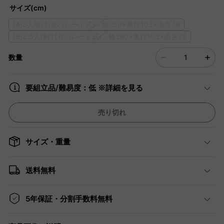
サイズ(cm)
[A]3人掛け(セパレート式)・幅250×奥行103×高さ79
[B]3.5人掛け(セパレート式)・幅280×奥行103×高さ79
数量
要組立品/難易度：低 ※詳細を見る
売り切れ
サイズ・重量
送料無料
5年保証・分割手数料無料