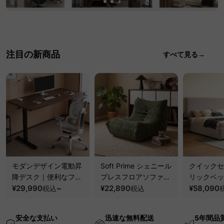
注目の新商品
すべて見る→
モダンデザイン電動昇
Soft Prime シェニール
クイックセ
降デスク｜便利なフッ
プレスフロアソファ｜
リックベッ
ク・コンセント・
¥29,990
~
圧縮梱包で搬入しやす
¥22,890
要で組み立
¥58,090
税込
税込
USB・Type-C対応で
い、軽量コンパクトの
ッションベ
高さ調節可能なメモリ
幅75cm一人掛けソフ
ム
安全な支払い
迅速な無料配送
5年間品
ー機能搭載ワークデス
ァ