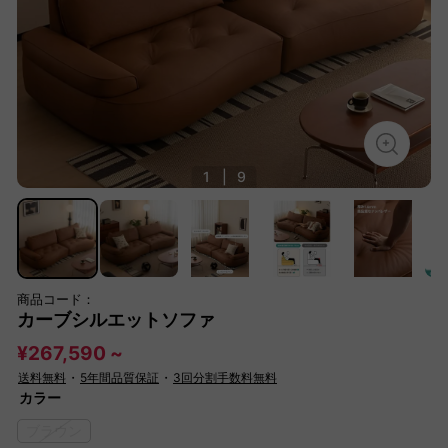
1
|
9
商品コード：
カーブシルエットソファ
¥267,590 ~
送料無料
・
5年間品質保証
・
3回分割手数料無料
カラー
ブラウン