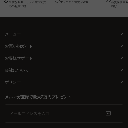
高度なセキュリティ対策で安
すべてのご注文が対象
品質保証書
ク
心のお買い物
届け
メニュー
お買い物ガイド
お客様サポート
会社について
ポリシー
メルマガ登録で最大2万円プレゼント
メールアドレスを入力