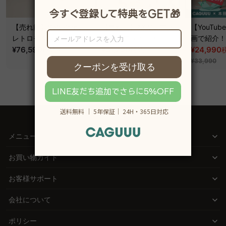
【売れ筋】Soft Prime
【売れ筋】AXISU アク
【YouTu
レトロモダンソファベ
シスコアライトオフィ
画で紹介！】
ッド｜20色以上から選
¥76,590
~
スチェア
¥31,790
クシスエア
¥24,990
税込
税込
¥39,290
べるコーデュロイ
オフィスチ
¥33,990
2WAY【色カスタマイ
ズ可】
メニュー
お買い物ガイド
お客様サポート
会社について
ポリシー