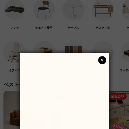
ソファ
チェア・椅子
テーブル
デスク・机
オフィス
クラフト紙家具
高級木材家具
マットレス
ローテ
ベストセラー
19％OFF
26％OFF