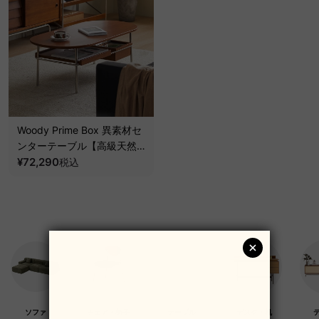
Woody Prime Box 異素材セ
ンターテーブル【高級天然ツ
ゲ材】
¥72,290
税込
ソファ
チェア・椅子
テーブル
デスク・机