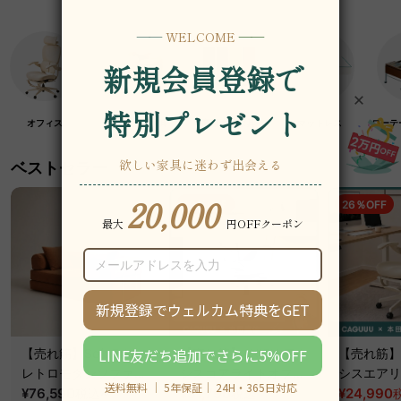
オフィス
クラフト紙家具
高級木材家具
マットレス
ローテ
ベストセラー
19％OFF
26％OFF
【売れ筋】Soft Prime
【売れ筋】AXISU アク
【売れ筋】A
レトロモダンソファベ
シスコアライトオフィ
シスエアリ
ッド｜20色以上から選
¥76,590
~
スチェア
¥31,790
フィスチェ
¥24,990
税込
税込
¥39,290