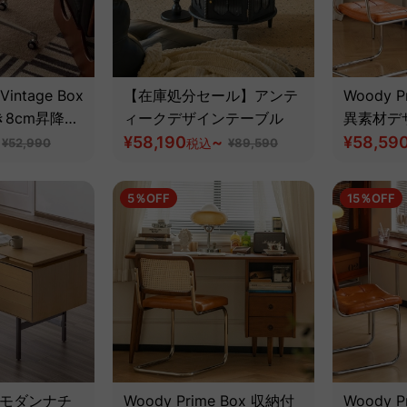
Vintage Box
【在庫処分セール】アンテ
Woody Pr
8cm昇降コ
ィークデザインテーブル
異素材デ
ク【高級天然
¥58,190
~
級天然ツ
¥58,59
¥52,990
税込
¥89,590
5％OFF
15％OFF
ectモダンナチ
Woody Prime Box 収納付
Woody Pr