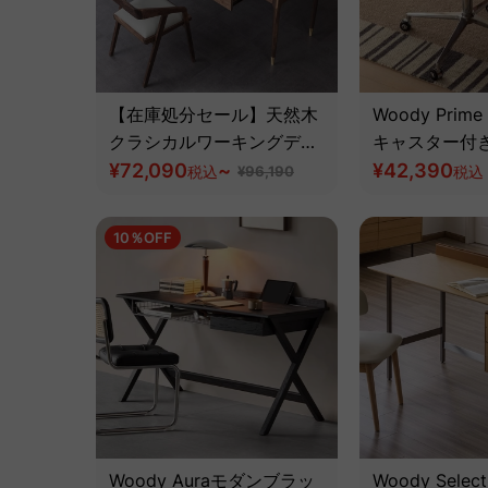
【在庫処分セール】天然木
Woody Prime 
クラシカルワーキングデス
キャスター付き
ク
¥72,090
~
ンパクトデス
¥42,390
税込
¥96,190
税込
ツゲ材】
10％OFF
Woody Auraモダンブラッ
Woody Sel