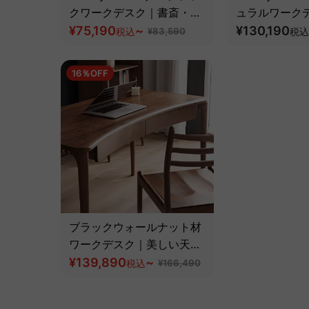
クワークデスク｜書斎・作
ュラルワーク
業部屋・リビングに馴染む
¥75,190
~
¥130,190
税込
¥83,590
税込
収納付き木製デスク【高級
天然ホワイトアッシュ材】
16％OFF
ブラックウォールナット材
ワークデスク｜美しい天然
木を使用した便利な収納付
¥139,890
~
税込
¥166,490
きテーブル