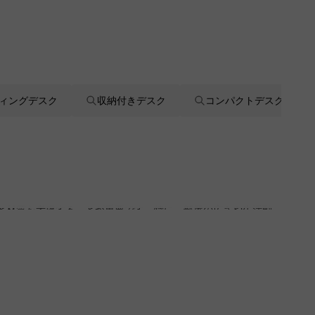
ィングデスク
収納付きデスク
コンパクトデスク
ンと材質を考慮することが重要です。特に、部屋の広さや生活動
デスク選びをサポートします。
問題がないかをチェックします。CAGUUUでは、5年品質保証