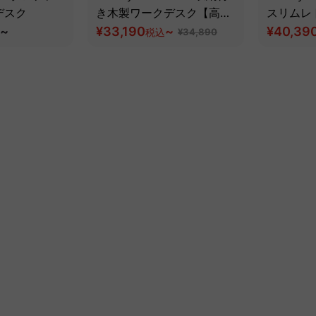
デスク
き木製ワークデスク【高級
スリムレ
~
天然ツゲ材】
¥33,190
~
【高級天
¥40,39
税込
¥34,890