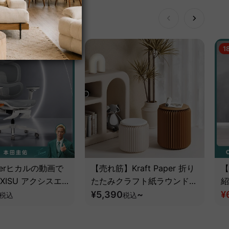
1
berヒカルの動画で
【売れ筋】Kraft Paper 折り
【
XISU アクシスエ
たたみクラフト紙ラウンドス
紹
イオフィスチェア｜
ツール
¥5,390
~
ル
¥
税込
税込
追従機能とフルサポ