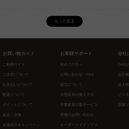
ます。アールデコやミッドセンチュリーなどのデザイン様式に注目し、他の
る芸術品です。その選び方には、用途に合わせたサイズや種類の選定が
好みに合ったデスクを見つけることができます。
できます。
もっと見る
専門知識が豊富で、購入後のメンテナンスや修理に対応しているかを確認す
ています。
れた種類から、ライティングビューローのような省スペースの多機能タ
に演出します。
お買い物ガイド
お客様サポート
会社
態の確認が必要です。修復歴や耐久性、仕上げなどをしっかり確認する
ご利用ガイド
初めての方へ
CAG
ます。
ご注文について
お問い合わせ・FAQ
会社概
お支払いについて
組立について
法人様
スタッフがサポートし、購入後のメンテナンスや修理も対応します。5年
配送について
大型家具の搬入方法
ビジネ
をよりワクワクさせます。
ポイントについて
不要家具引取サービス
店舗リ
返品・交換
荷物のお問い合わせ
。CAGUUUのバーチャルショールームや無料インテリア提案「MyCo
友達紹介キャンペーン
オーダーメイドソファ