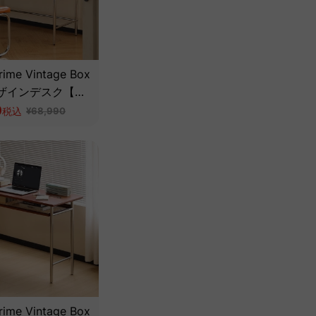
ime Vintage Box
ザインデスク【高
ゲ材】
0
税込
¥68,990
ime Vintage Box