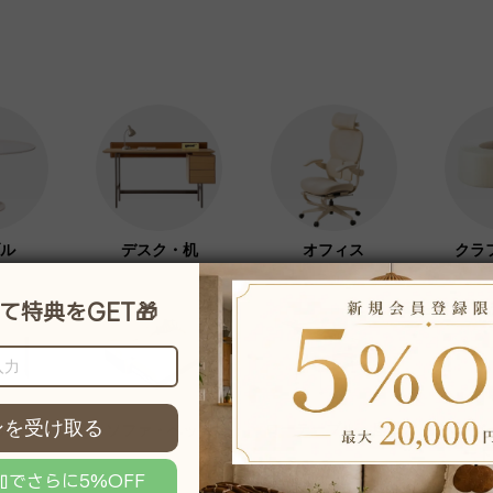
ル
デスク・机
オフィス
クラ
ローテーブル・座卓
サー
ソファ・ベッド
ハンガ
ート