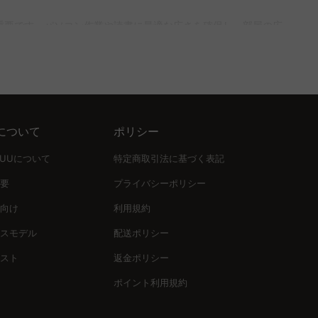
家具との調和を考慮して選びましょう。CAGUUUでは、北欧
重要です。パソコン作業や読書に最適な広さを確保し、部屋の広
ることが大切です。CAGUUUでは、直接ECモデルにより高品
イプまで様々です。デザインと機能性が融合したビューローブッ
について
ポリシー
ことで、長く愛用できる一品を選ぶことができます。また、木材
UUUについて
特定商取引法に基づく表記
要
プライバシーポリシー
向け
利用規約
品質保証を提供し、多くの高評価レビューがその信頼性を証明し
スモデル
配送ポリシー
スト
返金ポリシー
ポイント利用規約
ordi」を活用して、理想のインテリアを形にする第一歩を踏み