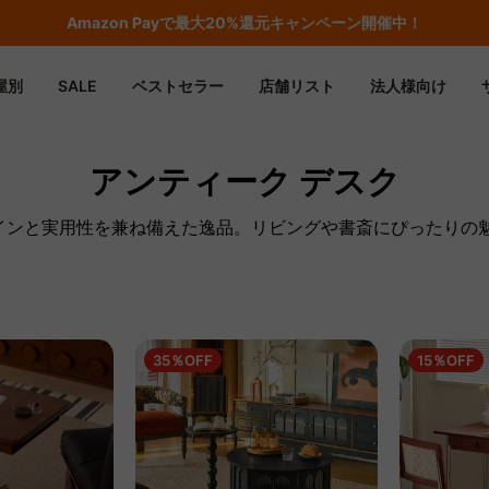
Amazon
Payで最大20%還元キャンペーン開催中！
屋別
SALE
ベストセラー
店舗リスト
法人様向け
アンティーク デスク
ザインと実用性を兼ね備えた逸品。リビングや書斎にぴったりの
35％OFF
15％OFF