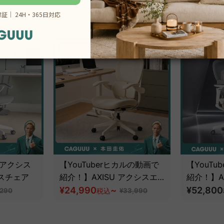
26％OFF
 アクシス
【YouTuberヒカルの動画で
【YouTu
スチェア
紹介！】AXISU アクシスエ
紹介！】A
アリーライトオフィスチェア
¥24,990
~
ルゴフラ
¥52,800
,290
税込
¥33,990
圧倒的な
ート構造