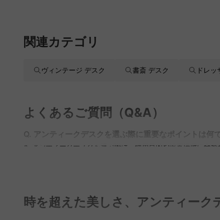
関連カテゴリ
ヴィンテージ デスク
書斎 デスク
ドレッ
よくあるご質問（Q&A）
Q. アンティークデスクを選ぶ際に重要なポイントは何
A. アンティークデスクを選ぶ際は、使用目的や設置場所に合
線に合ったサイズを選ぶことで、快適に使用できます。また、CA
Q. アンティークデスクのコンディションはどのように
A. アンティークデスクは年月を経ているため、耐久性や状態
を提供しており、安心して購入できる環境を整えています。
時を超えた美しさ、アンティーク
Q. アンティークデスクのデザインや材質はどのように