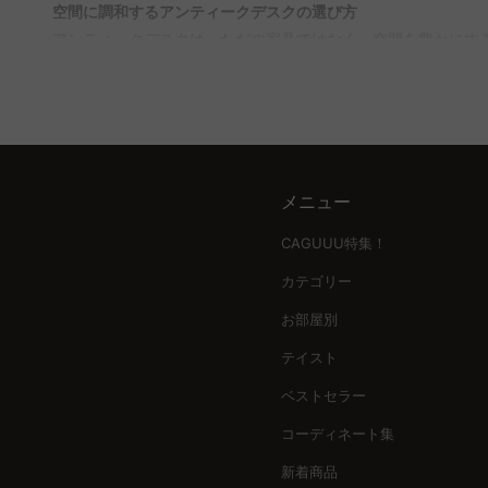
空間に調和するアンティークデスクの選び方
A. デザインや材質は、時代様式や材質の種類によって異なり
アンティークデスクは、ただの家具ではなく、空間を豊かにす
モダンやヴィンテージなど多彩なスタイルを取り揃えており、
さや生活動線に配慮することで、快適なインテリア空間を実現
Q. 信頼できる販売店を選ぶポイントは何ですか？
A. 信頼できる販売店を選ぶには、アンティーク家具に関する
機能性とデザインの絶妙なバランス
質な家具を手の届く価格で提供し、多くの高評価レビューを得
アンティークデスクには、片袖机や両袖机のように収納力に優
クケースは、本棚としても活躍し、生活空間をスタイリッシュ
メニュー
時代を超えた美しさを保つ品質
アンティーク家具はその魅力を保ち続けるために、耐久性や状
CAGUUU特集！
や真鍮の細部に渡る職人技が、時を重ねた美しさをより際立て
カテゴリー
信頼と安心を提供するCAGUUUのサービス
お部屋別
CAGUUUでは、アンティークデスクの選定に専門知識を持つ
テイスト
ています。豊富なスタイルから選び抜かれた一品は、家づくり
ベストセラー
アンティークデスクで空間を彩る
コーディネート集
選び抜かれたアンティークデスクで、暮らしを豊かに彩りましょう
出してください。
新着商品