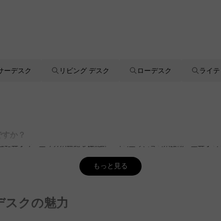
サーデスク
リビング デスク
ローデスク
ライテ
ですか？
わせたサイズ、デスクの種類と機能性、コンディションの確認、デザイ
GUUUでは、無料インテリア提案「MyCoordi」を通じて、最適な
もっと見る
確認すれば良いですか？
の確認が必要です。修復歴や耐久性、仕上げ方法を確認し、構造的な強度に
デスクの魅力
選べば良いですか？