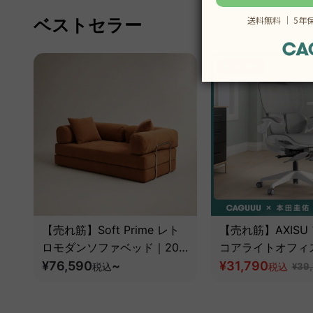
ベストセラー
19％OFF
【売れ筋】Soft Prime レト
【売れ筋】AXISU
ロモダンソファベッド｜20
コアライトオフィ
色以上から選べるコーデュロ
¥76,590
~
¥31,790
税込
税込
¥39
イ2WAY【色カスタマイズ
可】