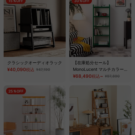
15％OFF
30％OFF
クラシックオーディオラック
【在庫処分セール】
¥40,090
MonoLucent マルチカラーオ
税込
¥47,190
ープンラック
¥68,490
~
税込
¥97,890
25％OFF