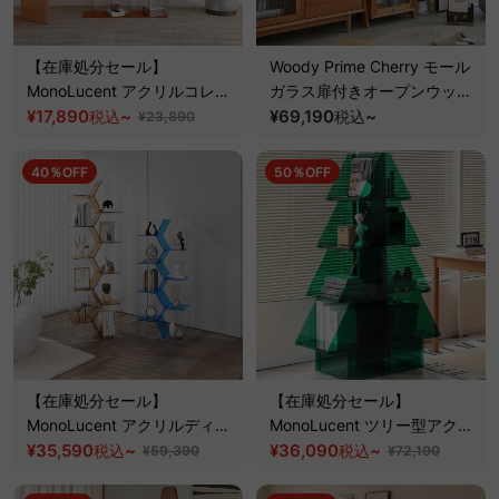
【在庫処分セール】
Woody Prime Cherry モール
MonoLucent アクリルコレク
ガラス扉付きオープンウッド
ションラック
¥17,890
~
ラック【高級天然チェリー
¥69,190
~
税込
税込
¥23,890
材】
40％OFF
50％OFF
【在庫処分セール】
【在庫処分セール】
MonoLucent アクリルディス
MonoLucent ツリー型アクリ
プレイラック
¥35,590
~
ルラック
¥36,090
~
税込
税込
¥59,390
¥72,190