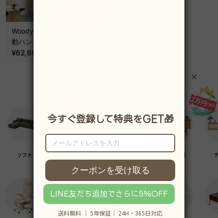
Woody Auraチェスト付き可
動ハンガーラック【高級天然
ホワイトアッシュ材】
¥62,890
~
税込
ソファ
チェア・椅子
テーブル
デスク・机