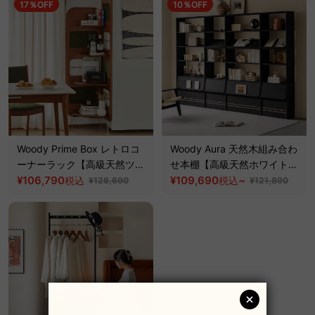
17％OFF
10％OFF
Woody Prime Box レトロコ
Woody Aura 天然木組み合わ
ーナーラック【高級天然ツゲ
せ本棚【高級天然ホワイトア
材】
¥106,790
ッシュ材】
¥109,690
~
税込
税込
¥128,690
¥121,890