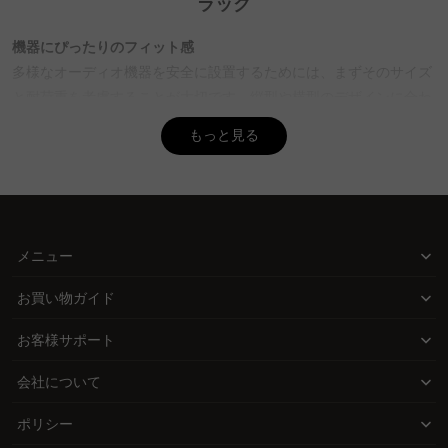
A. 素材は音質やインテリアへの影響があるため、選ぶ際に重要で
ラック
す。木製は温かみがあり、自然な音響効果を期待できます。金属製
は耐荷重が高く、機能性に優れるが、設置場所に傷がつかないよう
機器にぴったりのフィット感
注意が必要。ガラス製はデザイン性が高く、モダンなインテリアに
多様なオーディオ機器を安全に設置するためには、まずそのサイズ
マッチ。CAGUUUでは、高品質な素材を使用した製品が多く、5年
と耐荷重を考慮することが大切です。縦型や横型のデザインに合わ
品質保証もあるため安心して選べます。
せて、機器の寸法がラックに収まるか確認し、しっかりと支える構
もっと見る
Q. オーディオラックの棚板はどのように選ぶ？
造を選ぶことで安心して楽しめます。
A. 棚板は機器の配置を効率よく行うために重要です。棚板の数が多
素材が音質に与える影響
いと、機器を整理しやすく、調整可能なモデルはさらに便利です。
素材と構造の選択は音質にも直結。木製は温かみのある音響を、金
CAGUUUの製品は、機能性とデザイン性を兼ね備えており、
MyCoordiサービスでインテリア提案も受けられるため、理想の配
属は明瞭度を向上させる可能性があます。放熱性に優れたデザイン
メニュー
置を実現しやすいです。
を選び、長時間の使用でも安心して音楽に浸ることができます。
Q. オーディオラックの耐荷重はどのくらいが理想？
お買い物ガイド
デザインと機能の融合
A. 耐荷重は設置予定の機器の総重量に耐えられるものを選ぶことが
オーディオラックはインテリアの一部としても重要。部屋の雰囲気
お客様サポート
基本。アンプなど重い機器も多いため、耐荷重を確認することが重
に馴染むデザインを選びつつ、棚板の数や調整機能で機器を効率的
要です。CAGUUUでは、頑丈な構造のラックも取り揃えており、長
会社について
に配置し、視覚的にも満足度の高い空間を実現します。
く安心して使用できる製品が豊富。信頼性の高い製品選びができま
す。
ポリシー
信頼できる品質とサービス