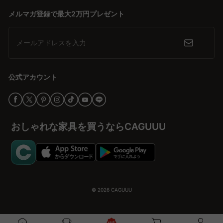
高品質素材を用いた耐久性のあるオーディオラックは、5年品質保
メルマガ登録で最大2万円プレゼント
証が付いているので安心。無料インテリア提案サービス
「MyCoordi」とバーチャルショールームで、更に理想の空間作り
をサポートします。
メールアドレスを入力
音楽のある生活を始めよう
オーディオラックで音楽体験を向上させ、心地よい生活空間を創造
公式アカウント
します。多彩なスタイルと手の届く価格で、おしゃれな家具を選
び、生活にワクワクをプラスする絶好のチャンス！
おしゃれな家具を買うならCAGUUU
© 2026
CAGUUU