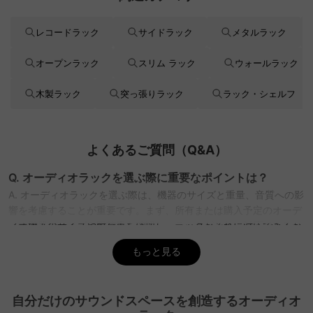
レコードラック
サイドラック
メタルラック
オープンラック
スリム ラック
ウォールラック
木製ラック
突っ張りラック
ラック・シェルフ
よくあるご質問（Q&A）
Q. オーディオラックを選ぶ際に重要なポイントは？
A. オーディオラックを選ぶ際は、機器のサイズと重量、音質への影
響を考慮することが重要です。まず、所有または購入予定のオーデ
ィオ機器のサイズや耐荷重を確認し、ラックがそれに対応できるか
をチェック。縦型や横型など設置場所に合ったデザインも考慮する
もっと見る
と良いです。CAGUUUでは、豊富なスタイルから選べるため、イン
テリアに合ったデザインも見つけやすいです。
Q. オーディオラックの素材はどれを選ぶべき？
自分だけのサウンドスペースを創造するオーディオ