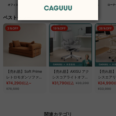
オフィス
クラフト紙家具
高級木材家具
マットレス
ローテ
ベストセラー
3％OFF
19％OFF
26％OFF
【売れ筋】Soft Prime
【売れ筋】AXISU アク
【売れ筋】A
レトロモダンソファベ
シスコアライトオフィ
シスエアリ
ッド｜20色以上から選
¥74,290
~
スチェア
¥31,790
フィスチェ
¥24,990
税込
税込
¥39,290
べるコーデュロイ
¥76,590
¥33,990
2WAY【色カスタマイ
ズ可】
関連カテゴリ