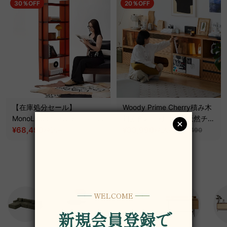
30％OFF
20％OFF
【在庫処分セール】
Woody Prime Cherry積み木
MonoLucent マルチカラーオ
組み合わせ棚【高級天然チェ
ープンラック
¥68,490
~
リー材】
¥33,990
~
税込
税込
¥97,890
¥42,490