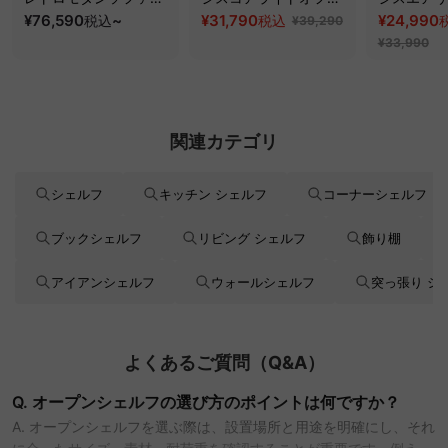
ッド｜20色以上から選
¥76,590
~
スチェア
¥31,790
フィスチェ
¥24,990
税込
税込
¥39,290
べるコーデュロイ
¥33,990
2WAY【色カスタマイ
ズ可】
関連カテゴリ
シェルフ
キッチン シェルフ
コーナーシェルフ
ブックシェルフ
リビング シェルフ
飾り棚
アイアンシェルフ
ウォールシェルフ
突っ張り シ
よくあるご質問（Q&A）
Q. オープンシェルフの選び方のポイントは何ですか？
A. オープンシェルフを選ぶ際は、設置場所と用途を明確にし、それ