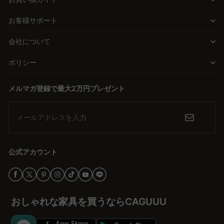
ルームを活用し、理想の収納空間を実現するためのサポートを提
想の空間を演出します。
供。
お客様サポート
高品質と手頃な価格の絶妙なバランス
会社について
無垢材などの高品質素材を使用しながら、CAGUUUオリジナルの
ECモデルで手の届く価格を実現します。北欧モダンからヴィンテー
ポリシー
ジまで、多彩なスタイルで個々のライフスタイルに寄り添う。品
質、デザイン、価格のバランスが取れたアイテムで、ワクワクする
メルマガ登録で最大2万円プレゼント
家具選びを提供します。
安心の保証とサポートで信頼を築く
メールアドレスを入力
5年品質保証と多くの高評価レビューが、購入者に安心感を提供し
ます。無料インテリア提案「MyCoordi」やバーチャルショールー
ムでの体験が、購入をサポートし、理想のインテリアを実現する手
公式アカウント
助けとなります。信頼できるサービスで、安心して家具選びを楽し
めます。
購入へのステップ
おしゃれな家具を買うならCAGUUU
高品質でデザイン性に優れたオープンシェルフで、部屋を魅力的に
変身させる時間。CAGUUUの豊富な選択肢と安心のサービスで、理