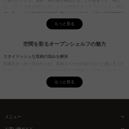
に合ったサイズ、素材、耐荷重を確認することが重要です。例え
ば、リビングや玄関でお気に入りの雑貨をディスプレイしたい場合
や、キッチンで実用的な収納を考えている場合、それぞれの用途に
合ったオープンシェルフを選ぶことが大切。CAGUUUでは、北欧モ
もっと見る
ダンやヴィンテージなど多彩なスタイルのオープンシェルフを取り
揃え、無料インテリア提案「MyCoordi」で最適な選択をサポート
します。
空間を彩るオープンシェルフの魅力
Q. オープンシェルフの素材にはどのような種類があります
か？
スタイリッシュな収納の悩みを解決
A. オープンシェルフの素材には、木製とスチール製が一般的。木製
部屋をすっきり見せたいが、収納スペースが足りないと感じること
は幅広い空間に馴染みやすく、経年変化を楽しめる耐久性が特徴。
は多い。オープンシェルフはその悩みを解消し、お気に入りのアイ
スチール製は耐荷重が高く、重い物を収納するのに適しています。
テムを美しくディスプレイできます。リビングや玄関に設置するこ
CAGUUUのオープンシェルフは、無垢材などの高品質素材を使用
もっと見る
とで、訪問者にもインテリアセンスを披露する場を提供します。
し、5年品質保証があるため、長く安心して使用できます。
Q. オープンシェルフのメリットとデメリットは何ですか？
CAGUUUのオープンシェルフが選ばれる理由
A. オープンシェルフのメリットは、扉がないためディスプレイとし
CAGUUUのオープンシェルフは、設置場所の広さや用途に合わせた
て見せる収納ができることや、使用頻度の高い物の出し入れがスム
自由な選択肢を提供します。木製のシェルフは経年変化を楽しめる
メニュー
ーズに行えること。デメリットとしては、中身が丸見えになるため
一方で、スチール製は耐荷重が高く、重い書籍やキッチン用品の収
整理整頓が必要。CAGUUUでは、豊富な品揃えとバーチャルショー
納にも最適です。耐久性とデザイン性を兼ね備えたアイテムで、理
お買い物ガイド