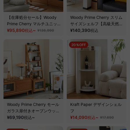
【在庫処分セール】Woody
Woody Prime Cherry スリム
Prime Cherry マルチユニッ
サイズシェルフ【高級天然チ
トシェルフ
¥95,890
~
ェリー材】
¥140,390
税込
税込
¥136,990
20％OFF
Woody Prime Cherry モール
Kraft Paper デザインシェル
ガラス扉付きオープンウッド
フ
ラック【高級天然チェリー
¥69,190
~
¥14,090
~
税込
税込
¥17,690
材】