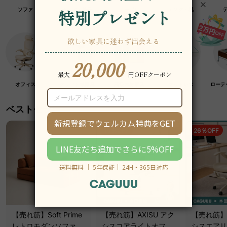
ソファ
チェア・椅子
テーブル
デスク・机
オフィス
クラフト紙家具
高級木材家具
マットレス
ローテ
ベストセラー
19％OFF
26％OFF
【売れ筋】Soft Prime
【売れ筋】AXISU アク
【売れ筋】A
レトロモダンソファベ
シスコアライトオフィ
シスエアリ