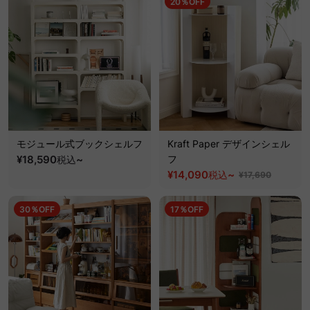
20％OFF
モジュール式ブックシェルフ
Kraft Paper デザインシェル
¥18,590
~
フ
税込
¥14,090
~
税込
¥17,690
30％OFF
17％OFF