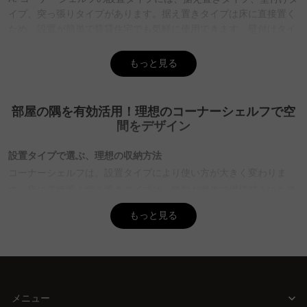
イプ、突っ張りタイプがあります。据え置きタイプは床に直接置く
ため、設置が簡単で賃貸住宅でも気軽に使用できます。壁付けタイ
プは壁に取り付けることでデッドスペースを有効活用し、部屋を広
く見せることができます。突っ張りタイプは壁に穴を開けずに設置
もっと見る
できるため、賃貸でも安心して使用できます。CAGUUUでは多彩な
スタイルのコーナーシェルフを提供し、無料インテリア提案
「MyCoordi」で理想の空間作りをサポートします。
部屋の隅を有効活用！理想のコーナーシェルフで空
間をデザイン
Q. コーナーシェルフを選ぶ際に重要なポイントは何です
か？
設置タイプで選ぶ、理想の収納方法
A. コーナーシェルフを選ぶ際には、設置タイプ、サイズと耐荷重、
コーナーシェルフは、設置タイプにより使い方が大きく変わりま
材質の3つのポイントを考慮することが重要です。設置タイプは使
用環境に合わせて選び、サイズと耐荷重は収納する物に適したもの
す。床に直接置く据え置きタイプは、移動が簡単で模様替えにも便
を選びましょう。材質は部屋の雰囲気や用途に合わせて選ぶことで
利。壁付けタイプは、壁のデッドスペースを活用して部屋を広く見
もっと見る
統一感が出ます。CAGUUUでは高品質な素材を使用し、多彩なスタ
せ、突っ張りタイプは賃貸住宅でも安心して使用できます。
イルを取り揃えているため、理想のシェルフが見つかるでしょう。
サイズと耐荷重を考慮した賢い選択
Q. コーナーシェルフの材質はどのようなものがあります
収納したい物に合わせたサイズと耐荷重の選択は、使い勝手を最大
か？
限に引き出す鍵です。可動式の棚板で高さを調整すれば無駄なく収
A. コーナーシェルフの材質には、木製、スチール製・ステンレス
メニュー
製、MDF材があります。木製は温かみがあり、様々なインテリアス
納スペースを確保でき、適切な奥行きや耐荷重を選ぶことで、安心