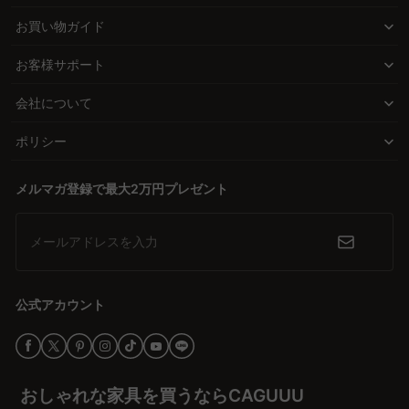
タイルに合わせやすいです。スチール製やステンレス製は頑丈で耐
して物を収納することが可能になります。
お買い物ガイド
久性が高く、モダンな雰囲気を演出します。MDF材は加工が容易
で、デザインの幅が広がります。CAGUUUは無垢材など高品質な素
材質でインテリアに統一感を
お客様サポート
材を使用し、5年品質保証で安心して購入できます。
コーナーシェルフの材質は、部屋の雰囲気に大きな影響を与えま
会社について
す。木製は温かみを演出し、スチール製やステンレス製はモダンで
耐久性に優れています。用途や好みに応じて最適な材質を選び、イ
ポリシー
ンテリアと調和させることが大切です。
メルマガ登録で最大2万円プレゼント
CAGUUUのサービスで安心の購入体験
CAGUUUは、おしゃれで高品質な家具を手の届く価格で提供するこ
とをミッションにしています。無料インテリア提案「MyCoordi」
メールアドレスを入力
やバーチャルショールームで、購入前に安心して選べる環境を提供
し、5年品質保証で長く安心して使える家具を約束します。理想の
コーナーシェルフを見つけて、部屋をさらに快適にしましょう。
公式アカウント
おしゃれな家具を買うならCAGUUU