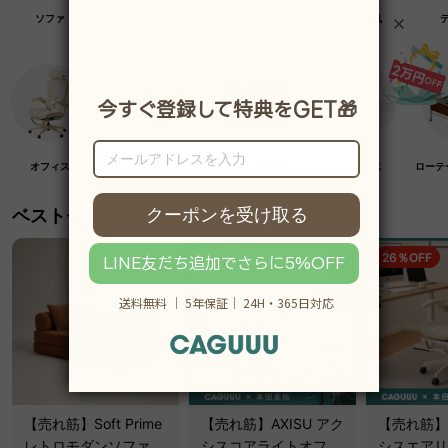
ソファ
チェア・椅子
テーブル
デスク・机
オフィス
クラフト紙家具
高級木材家具
マットレス
ローテ
ベストセラー
19％OFF
26％OFF
【売れ筋】Soft Prime
【売れ筋】AXISU アク
【売れ筋】A
レトロモダンソファベ
シスコアライトオフィ
シスエアリ