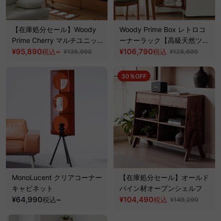
【在庫処分セール】Woody
Woody Prime Box レトロコ
Prime Cherry マルチユニッ
ーナーラック【高級天然ツゲ
トシェルフ
¥95,890
~
材】
¥106,790
税込
税込
¥136,990
¥128,690
30％OFF
MonoLucent クリアコーナー
【在庫処分セール】オールド
キャビネット
パイン材オープンシェルフ
¥64,990
~
¥104,490
税込
税込
¥149,290