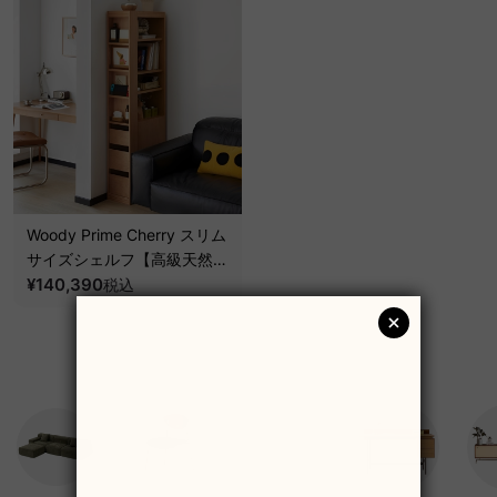
Woody Prime Cherry スリム
サイズシェルフ【高級天然チ
ェリー材】
¥140,390
税込