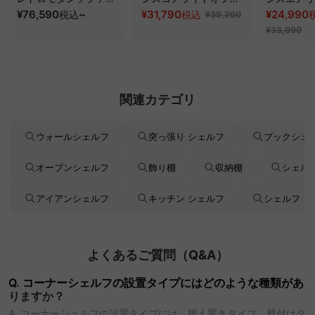
ッド｜20色以上から選
¥76,590
~
スチェア
¥31,790
フィスチェ
¥24,990
税込
税込
¥39,290
べるコーデュロイ
¥33,990
2WAY【色カスタマイ
ズ可】
関連カテゴリ
ウォールシェルフ
突っ張り シェルフ
ブックシェ
オープンシェルフ
飾り棚
収納棚
シェル
アイアンシェルフ
キッチン シェルフ
シェルフ
よくあるご質問（Q&A）
Q. コーナーシェルフの設置タイプにはどのような種類があ
りますか？
A. コーナーシェルフの設置タイプには、据え置きタイプ、壁付けタ