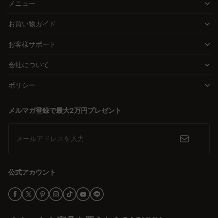
とデザイン性を兼ね備えたアイテムを厳選。北欧モダンからヴィン
メニュー
Q. おしゃれなカウンターチェアを選ぶコツはありますか？
テージ、シンプルモダンまで、多彩なスタイルでお客様の理想の空
A. おしゃれなカウンターチェアをお選びいただく際は、お部屋のテ
お買い物ガイド
間づくりをサポートします。例えば、回転機能付きや高さ調節可能
イストに合わせた素材とデザインの組み合わせがポイントになりま
なカウンターチェアは、ダイニングからキッチンまで幅広いシーン
す。木製のフレームはあたたかみがあり、ナチュラルな空間に調和
お客様サポート
で活躍します。
しやすい一方、PUレザーはモダンで洗練された雰囲気を演出しま
す。ヴィンテージ感のあるスチール素材や、真鍮風の装飾を取り入
会社について
高さのバランスが鍵: 選び方のポイントを知る
れたチェアはアクセントとして存在感が生まれます。カラーやフォ
ルムをお部屋のインテリアと合わせて選んでいただくことで、全体
カウンターチェアを選ぶ際に最も重要なのは、カウンターとの高さ
ポリシー
の統一感が高まります。CAGUUUでは、幅広いスタイルのカウンタ
のバランスです。座面の高さはカウンターから27～30cm程度低い
ーチェアをご用意しておりますので、お好みの一台をお選びいただ
ものが理想的。さらに、足置きの有無や背もたれの快適性、座面の
メルマガ登録で最大2万円プレゼント
けます。
クッション性にも注目すると、より快適な座り心地を実現できま
Q. カウンターチェアの高さ調整機能は必要ですか？
す。CAGUUUでは、これらのポイントを考慮したアイテムを取り揃
メールアドレスを入力
えています。
A. 高さ調整機能は、複数の方が使用される環境や、カウンターの高
さが一定でない場合に特に便利です。ガス圧シリンダーを採用した
長期的な価値を提供: 高品質素材と安心の保証
タイプであれば、座る方の身長や体型に合わせて簡単に座面高を調
公式アカウント
整でき、常に快適な姿勢を保つことができます。また、高さを細か
CAGUUUのカウンターチェアは、高品質な木材をはじめとした高品
く調整することで、カウンターとのバランスが取りやすくなり、食
質素材を使用し、優れた耐久性を誇ります。一度購入すれば数年で
事や作業の際の使い心地が向上します。CAGUUUでは高さ調整機能
壊れる心配はありません。さらに、5年間の品質保証がついている
付きのカウンターチェアも豊富にご用意しておりますので、用途に
ので、安心してご利用いただけます。