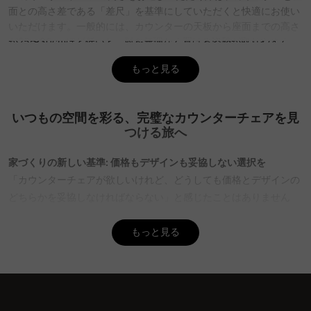
面との高さ差である「差尺」を基準にしていただくと快適にお使い
いただけます。一般的には、カウンターの天板から座面までの高さ
が25〜30cmほど低いと、肘を無理なく置ける姿勢が取りやすく、
食事や作業の際も安定してお座りいただけます。ご自宅のカウンタ
もっと見る
ーの高さを測っていただき、その差尺に合うチェアを選んでいただ
くことが大切です。CAGUUUでは、さまざまな高さ・デザインのカ
ウンターチェアをご用意しており、すべての商品に5年間の品質保
いつもの空間を彩る、完璧なカウンターチェアを見
証を付けております。
つける旅へ
Q. 長時間座っても疲れにくいカウンターチェアを選ぶポイ
ントは何ですか？
家づくりの新しい基準: 価格もデザインも妥協しない選択を
A. 長時間快適にお座りいただくためには、背もたれのサポート力と
「カウンターチェアが欲しいけれど、どうしても価格とデザインの
座面のクッション性が大きく影響します。適度に弾力のあるクッシ
どちらかを妥協しなければならない」と感じたことはありません
ョンが体重を分散させ、背もたれが腰をしっかり支える構造であれ
か？CAGUUUはそのジレンマを終わらせるために誕生しました。お
ば、姿勢を保ちやすく疲れにくくなります。また、足が宙に浮かな
しゃれで高品質な家具を、手の届く価格で提供することで、自由で
もっと見る
いよう足置きが適切な位置にあることも重要で、足元が安定するこ
ワクワクする家具選びを実現します。
とで自然な姿勢を保ちやすくなります。さらに、座面高を調整でき
るタイプであれば、身長や使用環境に合わせて最適な高さに設定で
快適さと美しさの両立: CAGUUUのカウンターチェアコレクション
き、どなたでも快適にご使用いただけます。CAGUUUでは、これら
の要素を備えたチェアを幅広く取り揃えております。
CAGUUUのカウンターチェア・バーチェアコレクションは、機能性