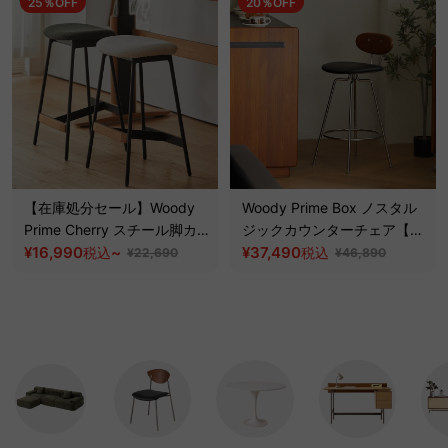
25％OFF
20％OFF
【在庫処分セール】Woody
Woody Prime Box ノスタル
Prime Cherry スチール脚カ
ジックカウンターチェア【高
ウンターチェア【高級天然チ
¥16,990
~
級天然ツゲ材】
¥37,490
税込
税込
¥22,690
¥46,890
ェリー材】