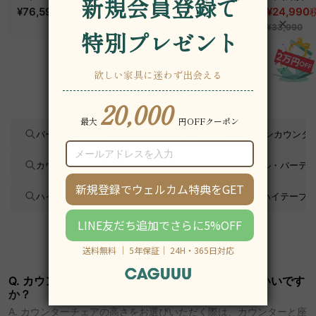
ッド｜20色以上から選
¥76,590
~
スチェア
¥31,790
クシスエア
¥24,990
税込
税込
¥39,290
べるコーデュロイ
オフィスチ
¥33,990
2WAY【色カスタマイ
ズ可】
関連カテゴリ
バーチェア
キッチン スツール
キッチンカウンタ
カウンターチェア おしゃれ
カウンターテーブル・バーテ
ハイチェア
バーカウンターテーブル
ハイテーブ
よくあるご質問（Q&A）
Q. カウンターチェアの高さはどうやって決めたらいいです
か？
A. カウンターチェアの高さをお選びいただく際は、カウンターと座