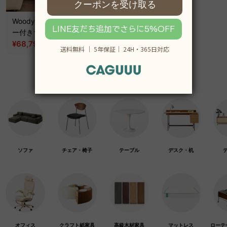
Woody Prime Box キャスタ
ー付きサイドボード【高級天
然ツゲ材】
¥68,790
税込
¥85,990
ソファ
チェア・椅子
テーブル
デスク・机
オフィス
クラフト紙家具
高級木材家具
マットレス
ローテ