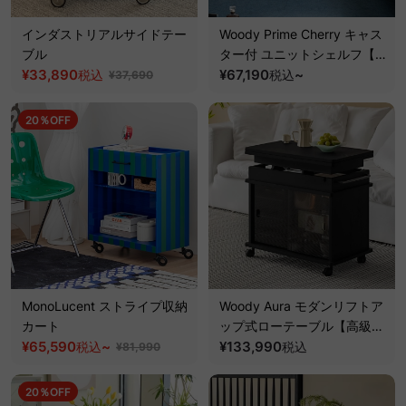
インダストリアルサイドテー
Woody Prime Cherry キャス
ブル
ター付 ユニットシェルフ【高
¥33,890
級天然チェリー材】
¥67,190
~
税込
税込
¥37,690
20％OFF
MonoLucent ストライプ収納
Woody Aura モダンリフトア
カート
ップ式ローテーブル【高級天
¥65,590
~
然ホワイトアッシュ材】
¥133,990
税込
税込
¥81,990
20％OFF