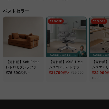
ベストセラー
19％OFF
26％OFF
【売れ筋】Soft Prime
【売れ筋】AXISU アク
【売れ筋】A
レトロモダンソファベ
シスコアライトオフィ
シスエアリ
ッド｜20色以上から選
¥76,590
~
スチェア
¥31,790
フィスチェ
¥24,990
税込
税込
¥39,290
べるコーデュロイ
¥33,990
2WAY【色カスタマイ
ズ可】