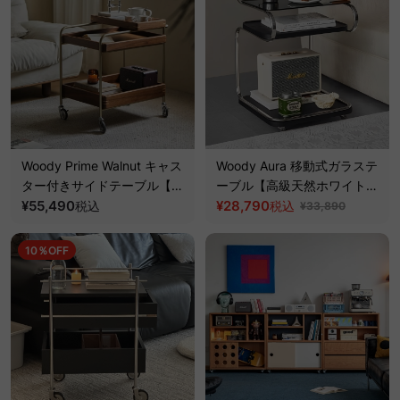
Woody Prime Walnut キャス
Woody Aura 移動式ガラステ
ター付きサイドテーブル【高
ーブル【高級天然ホワイトア
級天然ブラックウォールナッ
¥55,490
ッシュ材】
¥28,790
税込
税込
¥33,890
ト材】
10％OFF