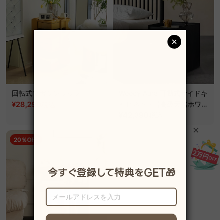
回転式マガジンラック
Woody Aura 可動式サイドキ
¥28,290
ャビネット【高級天然ホワイ
税込
¥35,390
トアッシュ材】
¥42,390
税込
20％OFF