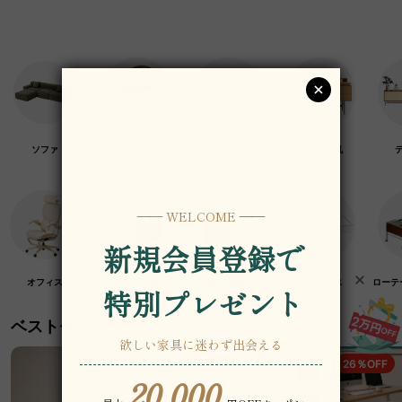
ソファ
チェア・椅子
テーブル
デスク・机
オフィス
クラフト紙家具
高級木材家具
マットレス
ローテ
ベストセラー
19％OFF
26％OFF