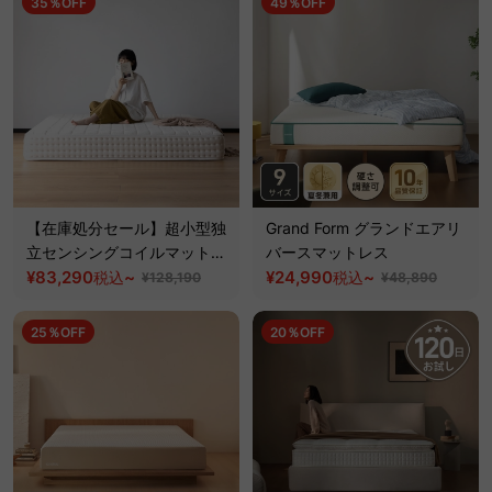
35％OFF
49％OFF
【在庫処分セール】超小型独
Grand Form グランドエアリ
立センシングコイルマットレ
バースマットレス
ス
¥83,290
~
¥24,990
~
税込
税込
¥128,190
¥48,890
25％OFF
20％OFF