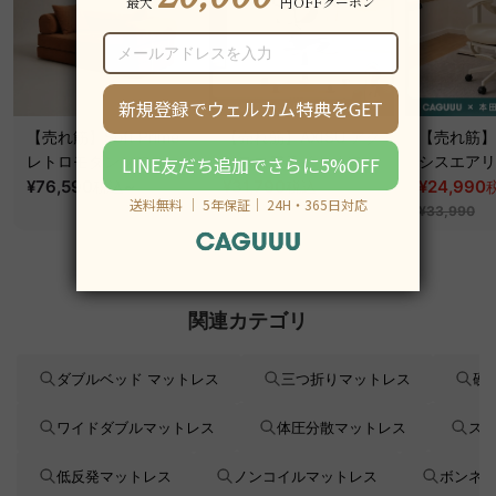
【売れ筋】Soft Prime
【売れ筋】AXISU アク
【売れ筋】A
レトロモダンソファベ
シスコアライトオフィ
シスエアリ
ッド｜20色以上から選
¥76,590
~
スチェア
¥31,790
フィスチェ
¥24,990
税込
税込
¥39,290
べるコーデュロイ
¥33,990
2WAY【色カスタマイ
ズ可】
関連カテゴリ
ダブルベッド マットレス
三つ折りマットレス
硬
ワイドダブルマットレス
体圧分散マットレス
ス
低反発マットレス
ノンコイルマットレス
ボンネ