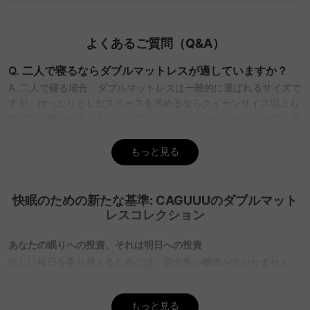
よくあるご質問（Q&A）
Q. 二人で寝るならダブルマットレスが適していますか？
A. 二人で寝る場合、ダブルマットレスは一般的に選ばれるサイズで
すが、ゆったりとしたスペースを求めるならクイーンサイズ以上も
検討する価値があります。ダブルマットレスの幅は約140cmで、寝
返りを打つ際の振動を抑えるポケットコイルタイプがおすすめで
す。CAGUUUでは、体圧分散性に優れたモデルを多数取り揃えてお
もっと見る
り、5年品質保証もついていますので、安心してお選びいただけま
す。
快眠のための新たな基準: CAGUUUのダブルマット
Q. ダブルマットレスの素材はどれが良いですか？
レスコレクション
A. ダブルマットレスの素材選びは、寝心地と予算に応じて変わりま
す。ポケットコイルは振動を抑え、体圧分散性に優れているため二
あなたの眠りへの投資、それは明日への投資
人での使用に最適です。ウレタン素材は体にフィットし、高反発は
忙しい毎日を乗り越えるためには、質の良い睡眠が欠かせません。
寝返りが打ちやすく腰痛持ちの方におすすめです。CAGUUUでは、
しかし、あなたのベッドは本当に快適ですか？CAGUUUのダブルマ
これらの素材を使用した多様なラインアップをご用意しております
ットレスコレクションは、価格とデザインのジレンマを解決し、あ
ので、お客様のニーズに合ったマットレスを見つけていただけま
もっと見る