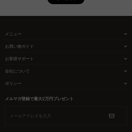
す。
なたの眠りを極上のものに変える新たな基準を提供します。
Q. 一人暮らしにダブルベッドは適していますか？
デザインも機能も妥協しない、選べる楽しさ
A. 一人暮らしの場合、ダブルベッドは広々とした寝心地を提供しま
CAGUUUは、おしゃれで高品質な家具を手の届く価格で提供するこ
すが、部屋のスペースを考慮する必要があります。セミダブルは省
とを使命としています。CAGUUUでは、北欧モダンからヴィンテー
スペースで快適ですが、ダブルは寝返りを打つ際の余裕がありま
メニュー
ジスタイルまで、豊富なバリエーションを揃え、あなただけの理想
す。CAGUUUでは、コンパクトながらも広々とした寝心地が得られ
的な寝室を実現します。3,000点以上の知見を活かし、厳選された
るダブルマットレスを取り揃えており、5年品質保証で安心してご
お買い物ガイド
ダブルマットレスが、あなたの個性を引き立てます。
利用いただけます。
お客様サポート
Q. ダブルベッドは二人で寝ると狭いですか？
体と心を支えるテクノロジー
A. ダブルベッドは二人で寝る際に一般的な選択肢ですが、寝返りを
会社について
ダブルマットレス選びで重要なのは、素材、硬さ、そしてサイズ。
打つスペースを考えるとやや窮屈に感じることもあります。クイー
ポケットコイルの振動が伝わりにくい設計や、高反発ウレタンの体
ンサイズ以上を選ぶと、より快適に過ごせます。CAGUUUでは、寝
ポリシー
圧分散性は、2人での使用時にも快適な睡眠を提供します。さら
心地を向上させるための様々なモデルを取り揃えており、特にポケ
に、通気性に優れた素材は、夏の暑い夜も涼しく保ち、清潔さを保
ットコイルタイプは振動を抑え、快適な睡眠環境を提供します。
メルマガ登録で最大2万円プレゼント
つためのお手入れも簡単です。
信頼の証、安心のサポート
メールアドレスを入力
CAGUUUでは、５年間の品質保証と24時間のカスタマーサポート
を提供しています。福岡の実店舗で展示している実績が、私たちの