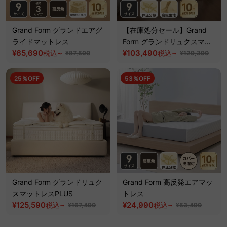
Grand Form グランドエアグ
【在庫処分セール】Grand
ライドマットレス
Form グランドリュクスマッ
¥65,690
~
トレス
¥103,490
~
税込
税込
¥87,590
¥129,390
25％OFF
53％OFF
Grand Form グランドリュク
Grand Form 高反発エアマッ
スマットレスPLUS
トレス
¥125,590
~
¥24,990
~
税込
税込
¥167,490
¥53,490