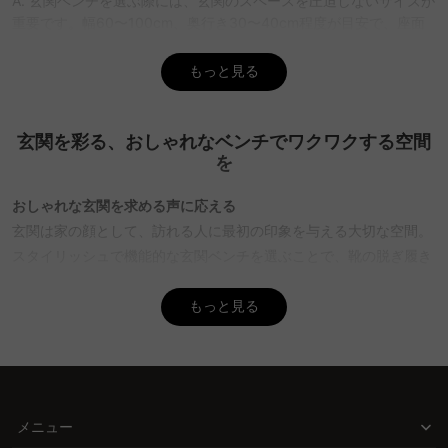
A. 玄関ベンチを選ぶ際には、玄関のスペースを圧迫しないサイズが
重要です。幅60〜100cm、奥行き30〜40cm程度が目安で、座面
の高さは立ち座りしやすい35〜40cmが理想的です。CAGUUUの品
揃えには、これらの基準に合ったベンチが豊富にあり、自由に選べ
もっと見る
る楽しさが広がっています。
Q. 玄関ベンチの選び方のポイントは？
玄関を彩る、おしゃれなベンチでワクワクする空間
A. 玄関ベンチを選ぶ際は、サイズ、素材、機能性の3つのポイント
を
を重視することが重要です。素材は玄関の雰囲気に合わせて選ぶこ
とで統一感が生まれます。収納付きや折りたたみ式などの機能性も
おしゃれな玄関を求める声に応える
考慮し、ライフスタイルに合ったベンチを選ぶと良いでしょう。
玄関は家の顔として、訪れる人に最初の印象を与える大切な空間。
CAGUUUでは、北欧モダンやナチュラルなど、多彩なスタイルのベ
スタイリッシュで機能的な玄関ベンチを選ぶことで、靴の脱ぎ履き
ンチを取り揃えており、自由な家具選びをサポートします。
が快適になり、見た目にも素敵なアクセントとなります。限られた
Q. 玄関ベンチの人気ランキングは？
スペースでも、サイズやデザインを工夫することで、理想の玄関を
もっと見る
A. 玄関ベンチの人気ランキングは、デザイン性、機能性、素材の質
実現できます。
が評価基準となります。CAGUUUでは、無垢材を使用した高品質な
ベンチが人気で、耐久性にも優れています。さらに、5年品質保証
CAGUUUが提供する解決策
が付いているため、安心して購入できます。多くの高評価レビュー
CAGUUUの玄関ベンチは、さまざまなスタイルに合う豊富なデザイ
も信頼の証です。バーチャルショールームや無料インテリア提案
ンを取り揃えています。北欧の温かみある木製や、モダンでクール
メニュー
「MyCoordi」で理想のベンチ選びをサポートします。