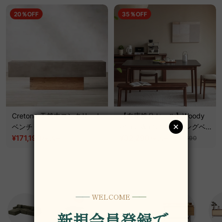
20％OFF
35％OFF
Cretone 天然木コンクリート
【在庫処分セール】Woody
ベンチ
Prime Walnut ダイニングベ
¥171,190
~
ンチ
¥32,290
~
税込
税込
¥213,990
¥49,690