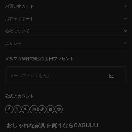
なアイアン製など、どんなインテリアにも調和する素材を用意。さ
お買い物ガイド
らに、収納機能や折りたたみ式など、使い勝手を考慮した多機能な
ベンチもラインナップ。
お客様サポート
価値を感じる品質とデザイン
会社について
高品質な無垢材や優れた耐久性を誇るCAGUUUの家具は、長く愛用
できること間違いなし。直接ECモデルにより、手の届く価格でおし
ポリシー
ゃれなアイテムを提供します。北欧モダンからヴィンテージ、ナチ
ュラルスタイルまで、多彩な選択肢で個性豊かな玄関を演出。
メルマガ登録で最大2万円プレゼント
安心の信頼を提供
メールアドレスを入力
CAGUUUの家具には、5年の品質保証が付いており、多くの高評価
レビューが信頼の証です。無料インテリア提案「MyCoordi」やバ
ーチャルショールームを活用すれば、理想のインテリアプランを手
公式アカウント
軽に実現できます。これにより、購入前の不安を解消し、安心して
選べる環境を整えています。
ワクワクする玄関づくりを始めよう
おしゃれな家具を買うならCAGUUU
今すぐCAGUUUのオンラインストアで、おしゃれで機能的な玄関ベ