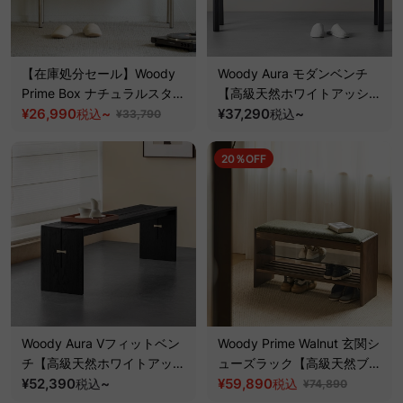
【在庫処分セール】Woody
Woody Aura モダンベンチ
Prime Box ナチュラルスタイ
【高級天然ホワイトアッシュ
ルウッドベンチ【高級天然ツ
¥26,990
~
材】
¥37,290
~
税込
税込
¥33,790
ゲ材】
20％OFF
Woody Aura Vフィットベン
Woody Prime Walnut 玄関シ
チ【高級天然ホワイトアッシ
ューズラック【高級天然ブラ
ュ材】
¥52,390
~
ックウォールナット材】
¥59,890
税込
税込
¥74,890