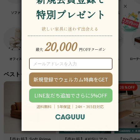
ソファ
チェア・椅子
テーブル
デスク・机
オフィス
クラフト紙家具
高級木材家具
マットレス
ローテ
ベストセラー
19％OFF
26％OFF
【売れ筋】Soft Prime
【売れ筋】AXISU アク
【YouTu