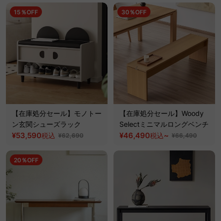
15％OFF
30％OFF
【在庫処分セール】モノトー
【在庫処分セール】Woody
ン玄関シューズラック
Selectミニマルロングベンチ
¥53,590
¥46,490
~
税込
税込
¥62,690
¥66,490
20％OFF