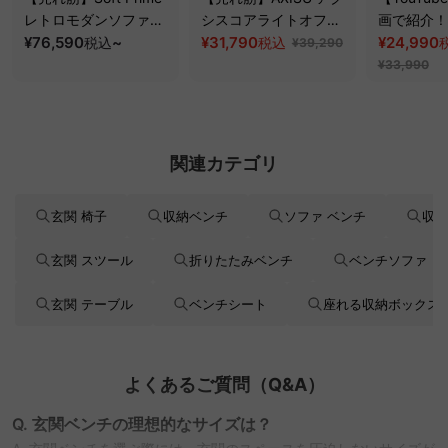
レトロモダンソファベ
シスコアライトオフィ
画で紹介！】
ッド｜20色以上から選
¥76,590
~
スチェア
¥31,790
クシスエア
¥24,990
税込
税込
¥39,290
べるコーデュロイ
オフィスチ
¥33,990
2WAY【色カスタマイ
ズ可】
関連カテゴリ
玄関 椅子
収納ベンチ
ソファ ベンチ
収納
玄関 スツール
折りたたみベンチ
ベンチソファ
玄関 テーブル
ベンチシート
座れる収納ボックス
よくあるご質問（Q&A）
Q. 玄関ベンチの理想的なサイズは？