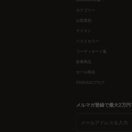
らに豊かにします。
カテゴリー
多様な素材とスタイルで魅力的な子ども部屋を演出
お部屋別
CAGUUUのコレクションは、木製やプラスチック製などの素
テイスト
ルームなどの空間にぴったりのアイテムを見つけることができ
ベストセラー
信頼性と安心のサポートで安心の購入体験を
コーディネート集
CAGUUUでは、全サイトで3,000点以上の商品を扱ってき
心してお買い物を楽しんでいただけます。 CAGUUUのキッ
新着商品
ひお役立てください。
セール商品
CAGUUUブログ
メルマガ登録で最大2万円
メールアドレスを入力