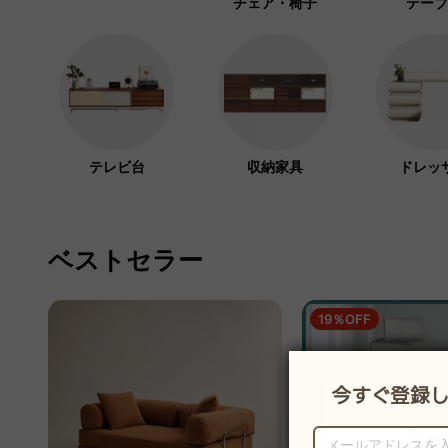
チェア・椅子
テーブ
テレビ台
収納家具
ドレッ
ベストセラー
19％OFF