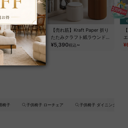
 アクシスエルゴフラ
【売れ筋】Kraft Paper 折り
【
スチェア｜圧倒的な
たたみクラフト紙ラウンドス
エ
とフルサポート構造
ツール
¥5,390
~
¥
税込
税込
用椅子
子供椅子 ローチェア
子供椅子 ダイニング