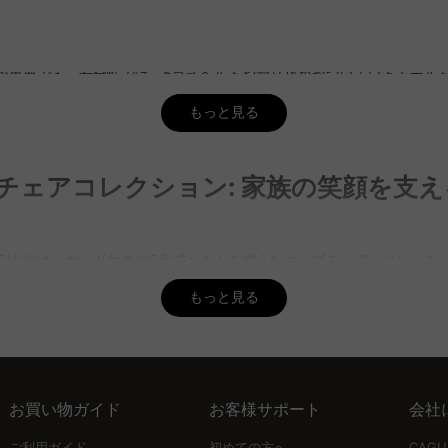
能が重要です。安全性では、5点式ベルトや滑り止めがついているモデル
Uでは、これらの特徴を備えたキッズチェアを取り揃えており、5年品質
もっと見る
お座りができるようになった時期から使用可能です。CAGUUUでは、成
ーチェアコレクション: 家族の笑顔を支
中心に、柔らかい布で拭き取るのが基本です。トレーが取り外せるタイプは
GUUUは、ガード付きや5点式ベルトを備えたキッズチェア・ベビーチ
お手入れが簡単でいつも清潔に保てます。
族の安心を約束します。
もっと見る
調節できるチェアを用意しています。長期間使用できるため、経済的で
お買い物ガイド
お客様サポート
会社
デザインを採用。取り外して洗えるトレー付きのタイプもあり、衛生面
ご利用ガイド
初めての方へ
CAG