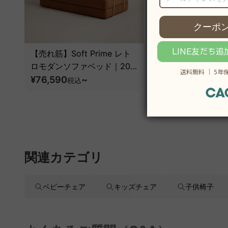
【売れ筋】Soft Prime レト
【売れ筋】AXISU
ロモダンソファベッド｜20
コアライトオフィ
色以上から選べるコーデュロ
¥76,590
~
¥31,790
税込
税込
¥39
イ2WAY【色カスタマイズ
可】
関連カテゴリ
ベビーチェア
キッズチェア
子供椅子