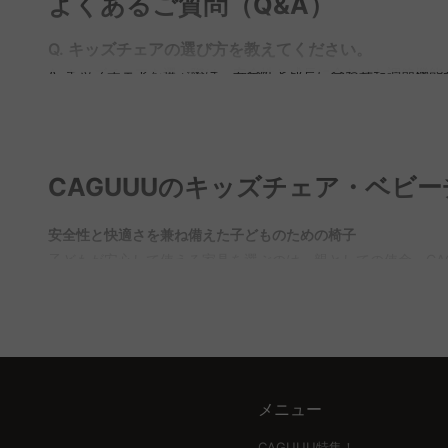
よくあるご質問（Q&A）
Q. キッズチェアの選び方を教えてください。
A. キッズチェアを選ぶ際は、安全性と成長に合わせた調節機
きるチェアは、長期間使用できるためおすすめです。CAGUU
Q. ベビーチェアはいつから使えますか？
A. 一般的にベビーチェアは、生後6〜7ヶ月頃、首がすわり
り、5年品質保証付きで長く安心してご使用いただけます。
CAGUUUのキッズチェア・ベビ
Q. ベビーチェアの手入れはどうすれば良いですか？
安全性と快適さを兼ね備えた子どものための椅子
A. ベビーチェアの手入れは、食べこぼしがつきやすい部分を
子どもが安心して使える家具を選ぶのは、親としての使命。CA
ンプルなデザインのベビーチェアもご用意しておりますので、
面積が広く、滑り止めがついたデザインで安定感を確保し、家
成長とともに使い続けられる調節機能
成長する子どもたちのために、座面と足置きの高さ・奥行きを
事も快適に楽しめます。
メニュー
手入れが簡単でいつも清潔
汚れが気になる食事用チェアには、溝がなく簡単に拭き取れる
CAGUUU特集！