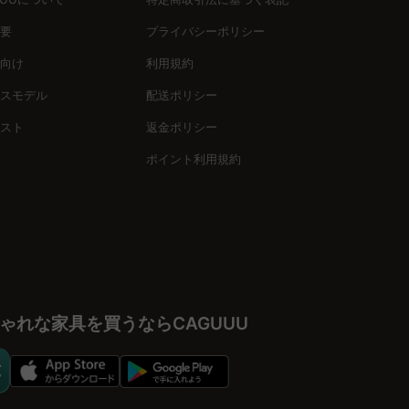
要
プライバシーポリシー
向け
利用規約
なトーンまで、子供部屋/キッズルーム、リビング、寝室/ベッド
スモデル
配送ポリシー
スト
返金ポリシー
ポイント利用規約
す。5年間の品質保証や24時間カスタマーサポートを通じて、安
。子どもの成長を見守る家具選びに、私たちのコレクションをぜ
ゃれな家具を買うならCAGUUU