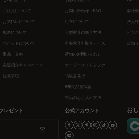
ご注文について
お問い合わせ・FAQ
会社概
お支払いについて
組立について
法人様
材を選べ、風合いや座り心地も様々です。ポップなカラーからナチュラル
配送について
大型家具の搬入方法
ビジネ
ます。
ポイントについて
不要家具引取サービス
店舗リ
返品・交換
荷物のお問い合わせ
た経験を活かし、キッズチェア・ベビーチェアコレクションを厳選していま
ズチェア・ベビーチェアが、家族の笑顔を支える新しい基準を提案します
友達紹介キャンペーン
オーダーメイドソファ
注意事項
領収書発行
5年間品質保証
製品のお手入れ方法
おし
プレゼント
公式アカウント