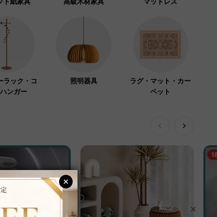
フト紙家具
高級木材家具
マットレス
ーラック・コ
照明器具
ラグ・マット・カー
ハンガー
ペット
1