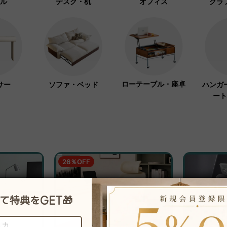
ル
デスク・机
オフィス
クラ
ローテーブル・座卓
サー
ソファ・ベッド
ハンガ
ート
26％OFF