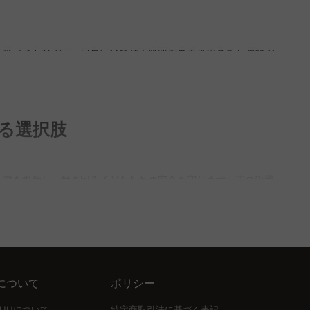
を選ぶと安心です。成長に合わせて座面や足置きの高さを調節で
保証もついているため、安心してご利用いただけます。
長に合わせた調節機能があるベビーチェアを豊富に取り揃えてお
える選択肢
、洗いやすく便利です。CAGUUUでは、手入れのしやすいシ
ェアを提供し、動き回る子どもたちの安全を守ります。床の設置
あり、子どもの発育も促されます。足がしっかりつくことで、食
について
ポリシー
でも安心です。毎日の手入れが簡単だからこそ、家族の時間をさ
UUUについて
特定商取引法に基づく表記