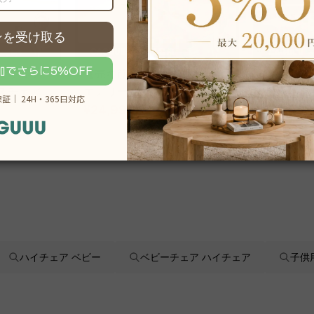
 アクシス
【売れ筋】AXISU アクシス
AXISU
スチェア
エアリーライトオフィスチェ
イオフィ
ア
¥24,990
~
追従機能
¥52,800
,290
税込
¥33,990
ハイチェア ベビー
ベビーチェア ハイチェア
子供