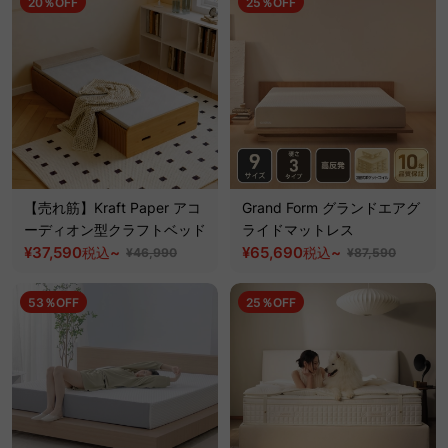
20％OFF
25％OFF
【売れ筋】Kraft Paper アコ
Grand Form グランドエアグ
ーディオン型クラフトベッド
ライドマットレス
¥37,590
~
¥65,690
~
税込
税込
¥46,990
¥87,590
53％OFF
25％OFF