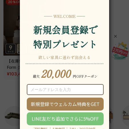
20％OFF
【在庫処分セール】Grand
Form グランドリュクスマッ
トレス
¥103,490
~
税込
¥129,390