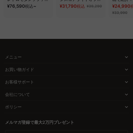
ッド｜20色以上から選
¥76,590
~
スチェア
¥31,790
クシスエア
¥24,990
税込
税込
¥39,290
べるコーデュロイ
オフィスチ
¥33,990
2WAY【色カスタマイ
ズ可】
メニュー
お買い物ガイド
お客様サポート
会社について
ポリシー
メルマガ登録で最大2万円プレゼント