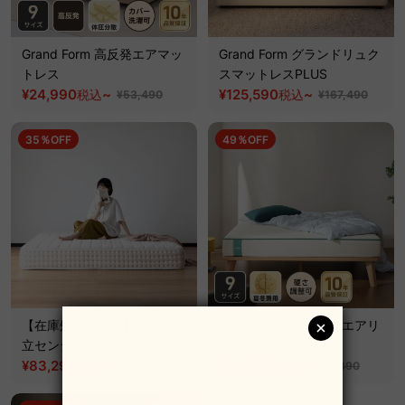
Grand Form 高反発エアマッ
Grand Form グランドリュク
トレス
スマットレスPLUS
¥24,990
~
¥125,590
~
税込
税込
¥53,490
¥167,490
35％OFF
49％OFF
【在庫処分セール】超小型独
Grand Form グランドエアリ
立センシングコイルマットレ
バースマットレス
ス
¥83,290
~
¥24,990
~
税込
税込
¥128,190
¥48,890