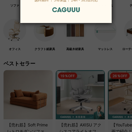
ソファ
チェア・椅子
テーブル
デスク・机
オフィス
クラフト紙家具
高級木材家具
マットレス
ローテ
ベストセラー
19％OFF
26％OFF
【売れ筋】Soft Prime
【売れ筋】AXISU アク
【YouTu
レトロモダンソファベ
シスコアライトオフィ
画で紹介！】