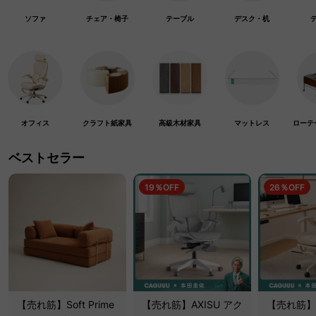
ソファ
チェア・椅子
テーブル
デスク・机
オフィス
クラフト紙家具
高級木材家具
マットレス
ローテ
ベストセラー
19％OFF
26％OFF
【売れ筋】Soft Prime
【売れ筋】AXISU アク
【売れ筋】A