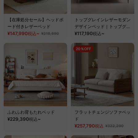
【在庫処分セール】ヘッドボ
トップグレインレザーモダン
ード付きレザーベッド
デザインベッド｜トップグレ
¥147,990
~
インレザーを使用した高めの
¥117,190
~
税込
税込
¥218,690
背もたれ設計でくつろげるベ
ッド
20％OFF
ふわふわ背もたれベッド
フラットチェンジソファベッ
¥229,390
~
ド
税込
¥257,790
税込
¥322,290