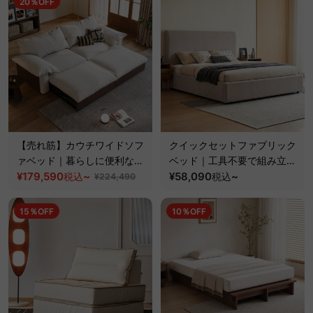
20％OFF
【売れ筋】カウチワイドソフ
クイックセットファブリック
ァベッド｜暮らしに便利な洗
ベッド｜工具不要で組み立て
えるカバー＆伸長式ソファ
¥179,590
~
られるクッションベッドフレ
¥58,090
~
税込
税込
¥224,490
ーム
15％OFF
10％OFF