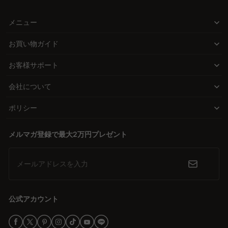
スタイルも機能も妥協しない、理想のベッドを
北欧モダンやヴィンテージ、ナチュラルなスタイルまで、CAGUUU
Q. ベッドフレームに敷布団を敷いたらダメな理由は何です
メニュー
か？
のベッドコレクションは多様な選択肢を提供します。たとえば、通
A. ベッドフレームに敷布団を敷くと、通気性が悪くなり湿気がこも
気性抜群のすのこベッドや、部屋を広々と見せるロータイプのステ
お買い物ガイド
りやすくなります。その結果、カビの原因になり、寝具の寿命を縮
ージベッドなど、機能性とデザイン性を両立したアイテムをご用
める可能性があります。また、敷布団は厚みが足りないため、ベッ
お客様サポート
意。狭い部屋にもぴったりフィットし、心地よい空間を演出しま
ドフレームの硬い部分が直接体に当たり、寝心地が悪くなることが
す。
あります。ベッドフレームには専用のマットレスを使用するのが理
会社について
想的です。CAGUUUでは、ポケットコイルやボンネルコイルなど、
あなたにぴったりのサイズと寝心地を
体に合った理想の寝心地を提供するマットレスを多数ご用意してい
ポリシー
シングルからキングサイズまで、使用人数や設置場所に応じた幅広
ます。さらに、湿気対策としてすのこフレームとの組み合わせもお
いサイズ展開を実現。高反発ウレタンやポケットコイルを使用した
すすめです。すべての製品に5年間の品質保証がついているため、
メルマガ登録で最大2万円プレゼント
マットレスは、体圧を分散し、快適な眠りをサポートします。どん
安心してお使いいただけます。
なライフスタイルにも合うベッドがきっと見つかります。
Q. すのこベッドがダメな理由は何ですか？
メールアドレスを入力
A. すのこベッド自体が「ダメ」というわけではありませんが、いく
長く愛されるための安心を
つかの注意点があります。例えば、すのこの隙間が広い場合、マッ
CAGUUUのベッドは、5年間の品質保証と1,000件以上の高評価レ
トレスが傷みやすくなることがあります。また、すのこの間隔によ
ビューがその信頼性を証明。無料のインテリア提案サービス
公式アカウント
っては柔らかいマットレスだと沈み込みが発生し、寝心地が悪くな
「MyCoordi」や24時間カスタマーサポートも完備し、購入後も安
るケースもあります。そのため、すのこベッドを選ぶ際は、マット
心のサポートを提供します。
レスとの相性やすのこの構造を確認することが重要です。CAGUUU