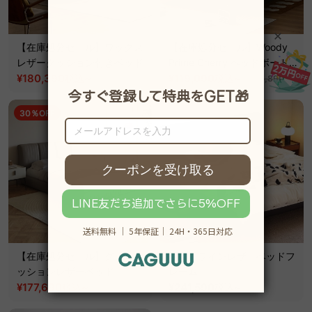
【在庫処分セール】ワックス
【在庫処分セール】Woody
レザークッション付きベッド
Prime Cherry ヘッドボード
¥180,390
~
レスベッドフレーム
¥119,090
~
税込
税込
¥257,790
¥176,890
30％OFF
【在庫処分セール】グレーク
ソフトラインレザーベッドフ
ッションレザーベッド
レーム
¥177,690
~
¥241,590
~
税込
税込
¥253,890