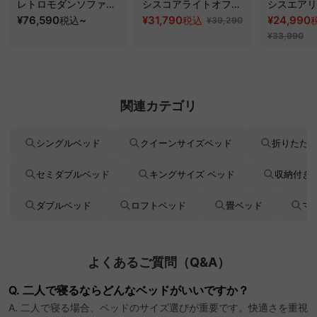
レトロモダンソファベ
シスコアライトオフィ
シスエアリ
ッド｜20色以上から選
¥76,590
~
スチェア
¥31,790
フィスチェ
¥24,990
税込
税込
¥39,290
べるコーデュロイ
¥33,990
2WAY【色カスタマイ
ズ可】
関連カテゴリ
シングルベッド
クイーンサイズベッド
折りたた
セミダブルベッド
キングサイズ ベッド
収納付き
ダブルベッド
ロフトベッド
畳ベッド
マ
よくあるご質問（Q&A）
Q. 二人で寝るならどんなベッドがいいですか？
A. 二人で寝る場合、ベッドのサイズ選びが重要です。快適さを重視