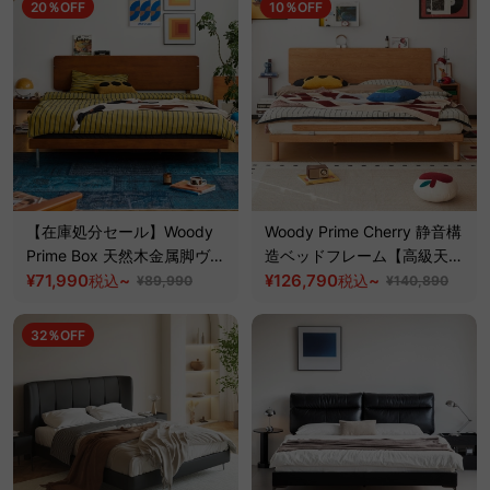
20％OFF
10％OFF
【在庫処分セール】Woody
Woody Prime Cherry 静音構
Prime Box 天然木金属脚ヴィ
造ベッドフレーム【高級天然
ンテージ風ベッド【高級天然
¥71,990
~
チェリー材】
¥126,790
~
税込
税込
¥89,990
¥140,890
ツゲ材】
32％OFF