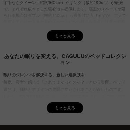
するならクイーン（幅約160cm）やキング（幅約180cm）が最適
で、それぞれ広々とした寝心地を提供します。寝室のスペースが限
られる場合はダブル（幅約140cm）も選択肢に入りますが、二人で
使用するには一人当たりのスペースがやや狭くなる点に注意が必要
です。また、マットレスはポケットコイルがおすすめです。体圧を
分散し、隣の人の動きによる振動が伝わりにくいので、快適な睡眠
もっと見る
環境を保てます。CAGUUUでは、ポケットコイルマットレスを搭載
したモデルが特に人気です。さらに、湿気対策を考慮したすのこベ
ッドフレームとの組み合わせも好評です。5年間の品質保証付きで
あなたの眠りを変える、CAGUUUのベッドコレクシ
安心してお選びいただけます。
ョン
Q. 狭い部屋でベッドと布団、どちらに置くべき？
眠りのジレンマを解決する、新しい選択肢を
A. 狭い部屋では、収納付きベッドを活用するのがおすすめです。ベ
毎晩、寝室で感じる「これでよかったのか？」という疑問。ベッド
ッド下を収納スペースとして使えるため、部屋全体を効率的に活用
選びは、価格とデザインの狭間に立たされることが多いものです。
できます。一方、布団は収納時にスペースを取ることがあるため、
しかし、CAGUUUはそのジレンマを打破するために、手の届く価格
収納場所に余裕がない場合は不向きです。特に収納付きベッドは衣
類や小物を整理できるので、限られたスペースでも快適な住環境を
で高品質なベッドを提供することを使命としています。おしゃれな
もっと見る
作りやすいです。CAGUUUでは、引き出し式や跳ね上げ式の収納付
デザインと耐久性を兼ね備えたベッドで、あなたの眠りをアップグ
きベッドフレームを取り扱っており、シンプルなデザインからモダ
レードしませんか？
ンなものまで幅広く揃えています。お部屋の雰囲気に合わせて選べ
るのが魅力です。