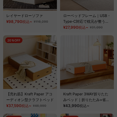
レイヤードローソファ
ローベッドフレーム｜USB・
¥98,790
~
Type-C対応で枕元が整う空
税込
¥116,290
間にゆとりを生む設計
¥27,990
~
税込
¥31,090
20％OFF
【売れ筋】Kraft Paper アコ
Kraft Paper 3WAY折りたた
ーディオン型クラフトベッド
みベッド｜折りたたみ×省ス
¥37,590
~
ペース収納
¥43,990
~
税込
税込
¥46,990