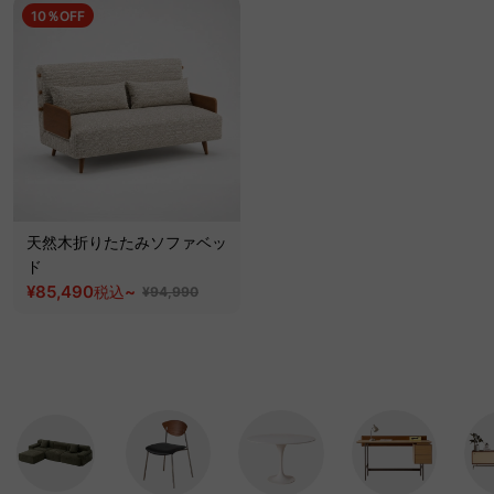
10％OFF
天然木折りたたみソファベッ
ド
¥85,490
~
税込
¥94,990