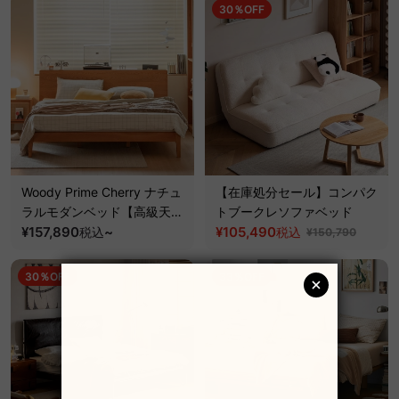
30％OFF
Woody Prime Cherry ナチュ
【在庫処分セール】コンパク
ラルモダンベッド【高級天然
トブークレソファベッド
チェリー材】
¥157,890
~
¥105,490
税込
税込
¥150,790
30％OFF
33％OFF