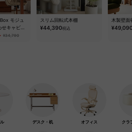
e Box モジュ
スリム回転式本棚
木製壁面
わせキャビネ
¥44,390
¥49,09
税込
然ツゲ材】
~
¥34,790
ル
デスク・机
オフィス
クラ