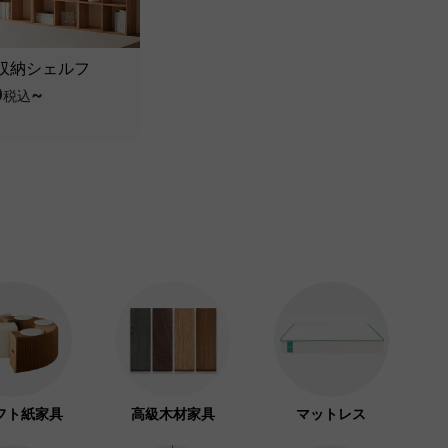
収納シェルフ
0
~
税込
フト紙家具
高級木材家具
マットレス