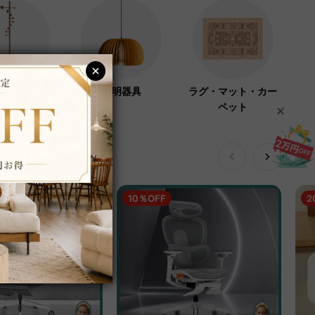
ーラック・コ
照明器具
ラグ・マット・カー
ハンガー
ペット
10％OFF
2