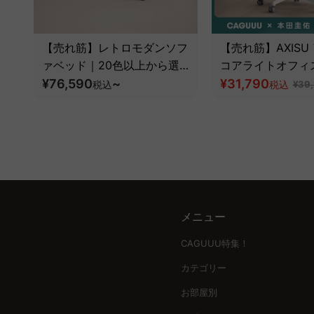
【売れ筋】レトロモダンソフ
【売れ筋】AXISU
ァベッド｜20色以上から選
コアライトオフィ
べるコーデュロイ2WAY【色
¥76,590
~
¥31,790
税込
税込
¥39
カスタマイズ可】
メニュー
CAGUUU特集！
カテゴリー
お部屋別