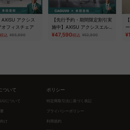
AXISU アクシス
【先行予約・期間限定割引実
【
アオフィスチェア
施中】AXISU アクシスエル
ー
ゴフライオフィスチェア｜圧
¥47,590
¥
税込
¥85,690
税込
¥52,800
倒的な追従機能とフルサポー
ト構造
について
ポリシー
UUUについて
特定商取引法に基づく表記
要
プライバシーポリシー
向け
利用規約