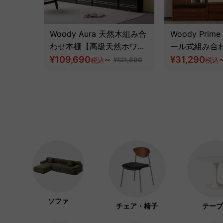
Woody Aura 天然木組み合
Woody Prim
わせ本棚【高級天然ホワイ
ール式組み合
トアッシュ材】
¥109,690
~
ット【高級天
¥31,290
税込
¥121,890
税込
ソファ
チェア・椅子
テーブ