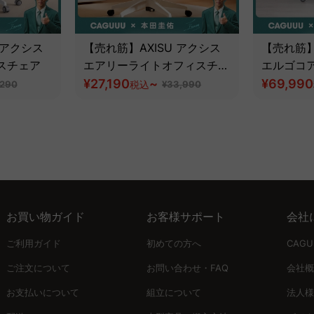
 アクシス
【売れ筋】AXISU アクシス
【売れ筋】
スチェア
エアリーライトオフィスチェ
エルゴコ
ア
¥27,190
~
¥69,990
,290
税込
¥33,990
お買い物ガイド
お客様サポート
会社
ご利用ガイド
初めての方へ
CAG
ご注文について
お問い合わせ・FAQ
会社概
お支払いについて
組立について
法人様