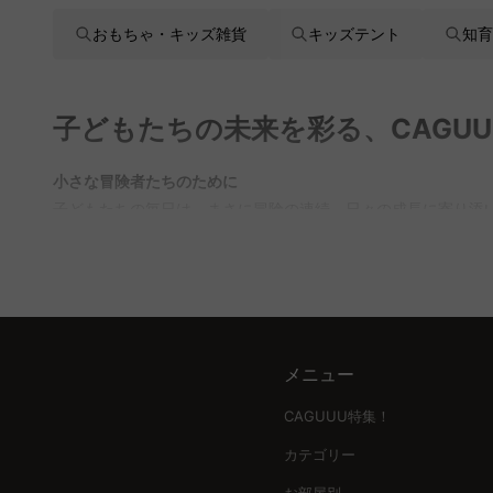
おもちゃ・キッズ雑貨
キッズテント
知育
子どもたちの未来を彩る、CAGU
小さな冒険者たちのために
子どもたちの毎日は、まさに冒険の連続。日々の成長に寄り添い
供することで、皆様の心配を解消します。どんな成長段階であ
心を込めて選んだ特別なアイテム
CAGUUUの「その他キッズ用品」コレクションは、子どもた
の足の発達をサポートするスニーカー。これらのアイテムは、
メニュー
安全と信頼の証
CAGUUUは、5年間の品質保証と1,000件以上の高評価レ
CAGUUU特集！
長を支えることが私たちの使命です。私たちが培った知見を活
カテゴリー
あなたの子どもにぴったりな選択を
お部屋別