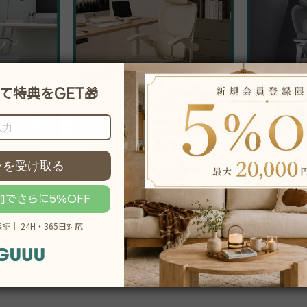
 アクシス
【売れ筋】AXISU アクシス
AXISU
スチェア
エアリーライトオフィスチェ
イオフィ
ア
¥24,990
~
追従機能
¥52,800
,290
税込
¥33,990