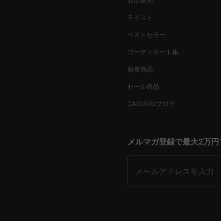
子どもたちの好奇心と成長に寄り添うため、CAGUUUでは無料
テイスト
変えるアイデアを提供し、親子の絆を深めるお手伝いをします
ベストセラー
未来に続く価値を手に入れよう
コーディネート集
CAGUUUのその他キッズ用品は、長く使える品質とデザイン
揃えております。ぜひ子どもの未来を、CAGUUUとともに描き
新着商品
セール商品
CAGUUUブログ
メルマガ登録で最大2万円
メールアドレスを入力