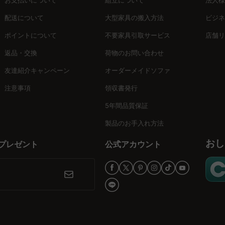
のインテリア提案「MyCoordi」や没入型バーチャルショールームを
配送について
大型家具の搬入方法
ビジネ
。
ポイントについて
不要家具引取サービス
店舗リ
返品・交換
荷物のお問い合わせ
を兼ね備えており、長期的なコストパフォーマンスを実現します。丈夫
ましょう！
友達紹介キャンペーン
オーダーメイドソファ
注意事項
領収書発行
5年間品質保証
製品のお手入れ方法
おし
プレゼント
公式アカウント