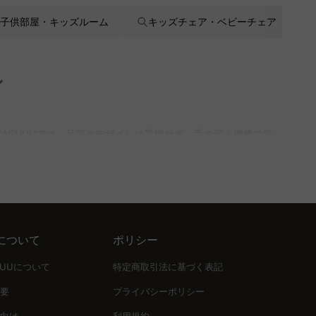
子供部屋・キッズルーム
キッズチェア・ベビーチェア
ン
AGUUUでは、品質とデザインに妥協せず、手の届く価格で提
います。例えば、軽くて割れにくい素材の食器セットや、子ども
について
ポリシー
。安全性と快適性を兼ね備えたアイテムを通じて、子どもたちの成
UUUについて
特定商取引法に基づく表記
要
プライバシーポリシー
向け
利用規約