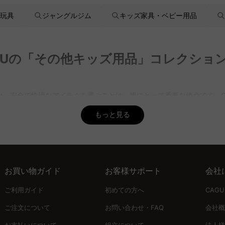
玩具
ジャングルジム
キッズ家具・ベビー用品
UUの「その他キッズ用品」コレクショ
、安全で快適なアイテムを選ぶことは、親にとって重要な使命です。C
っても、最適な選択ができるようにサポートします。
もっと見る
ちの好奇心を刺激し、安心して使用できるアイテムを豊富に取り揃えて
ただの道具ではなく、子どもたちの成長を応援するパートナーです。
お買い物ガイド
お客様サポート
会社
ビューを誇りに、皆様に安心してご利用いただける商品を提供しています
ご利用ガイド
初めての方へ
CAG
かし、厳選されたコレクションをお届けします。
ご注文について
お問い合わせ・FAQ
会社概
お支払いについて
組立について
法人様