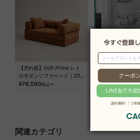
【売れ筋】Soft Prime レト
【売れ筋】AXISU
ロモダンソファベッド｜20
コアライトオフィ
色以上から選べるコーデュロ
¥76,590
~
¥31,790
税込
税込
¥39
イ2WAY【色カスタマイズ
可】
関連カテゴリ