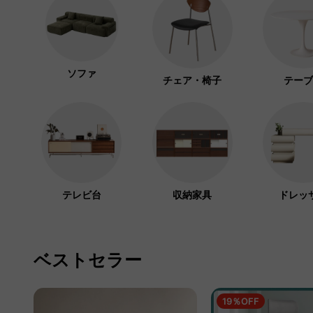
ソファ
チェア・椅子
テーブ
テレビ台
収納家具
ドレッ
ベストセラー
19％OFF