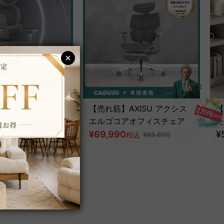
 アクシスエルゴフラ
【売れ筋】AXISU アクシス
【
スチェア｜圧倒的な
エルゴコアオフィスチェア
た
とフルサポート構造
¥69,990
ツ
¥
税込
税込
¥85,690