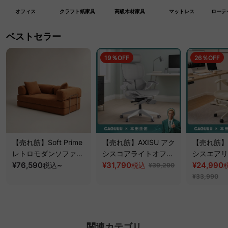
オフィス
クラフト紙家具
高級木材家具
マットレス
ローテ
ベストセラー
19％OFF
26％OFF
【売れ筋】Soft Prime
【売れ筋】AXISU アク
【売れ筋】A
レトロモダンソファベ
シスコアライトオフィ
シスエアリ
ッド｜20色以上から選
¥76,590
~
スチェア
¥31,790
フィスチェ
¥24,990
税込
税込
¥39,290
べるコーデュロイ
¥33,990
2WAY【色カスタマイ
ズ可】
関連カテゴリ