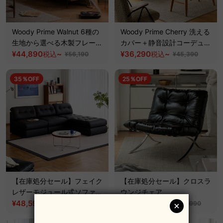
Woody Prime Walnut 6種の
Woody Prime Cherry 洗える
生地から選べる木製フレーム
カバー＋静音設計コーデュロ
ローソファ【色・素材カスタ
¥44,890
~
イクッションソファ【色・素
¥36,290
~
税込
税込
¥56,190
¥45,390
マイズ可】【高級天然ブラッ
材カスタマイズ可】【高級天
クウォールナット材】
然チェリー材】
35％OFF
25％OFF
【在庫処分セール】フェイク
【在庫処分セール】クロスラ
レザーモジュール式ソファ｜
ウンジチェア
多彩な組み合わせ設計と優れ
¥48,590
~
¥82,490
~
税込
税込
¥74,890
¥109,990
た耐久性