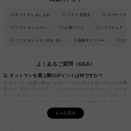
オットマン おしゃれ
ソファ 足置き
カウチソファ
ソファ オットマン
1人用ソファ
ソファチェア
ソファ オットマン付き 2人
座椅子ソファー
スツ
よくあるご質問（Q&A）
Q. オットマンを選ぶ際のポイントは何ですか？
A. オットマンを選ぶ際は、まずソファとの高さが合っているかが重
要です。座面の高さが同じ、または5cm以内の差であれば、足を自
然な姿勢で置くことができます。用途に合わせてサイズや素材を選
ぶことも大切で、足置きとして使うならソファの幅に合ったタイ
プ、椅子やサイドテーブルとして使うなら座面が広めのタイプがお
もっと見る
すすめです。CAGUUUでは、ソファと組み合わせやすいデザインの
オットマンを多数取り揃えており、便利に使える収納ラックやイン
テリアアイテムと合わせてお選びいただけます。