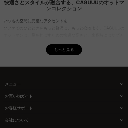
快適さとスタイルが融合する、CAGUUUのオットマ
Q. オットマンのメリットは何ですか？
ンコレクション
A. オットマンのメリットは、足を乗せてリラックスできるだけでな
く、椅子・サイドテーブル・収納など多用途に使える点です。特に
いつもの空間に完璧なアクセントを
収納付きタイプは、リビングの小物をすっきり整理したい方に最適
ソファでのひとときをもっと贅沢に、もっと心地よく。CAGUUUの
です。また、軽量タイプであれば移動も簡単で、模様替えや別の部
オットマンは、足を伸ばすための快適な高さと、来客時にはサブチ
屋での使用にも便利です。CAGUUUでは、多機能に使えるオットマ
ェアとしても活躍する安定感を兼ね備えたアイテムです。空間にほ
ンや、リビングを快適に整える収納家具を豊富に取り揃えておりま
どよい存在感を与えながら、暮らしをワンランク上の心地よさへ導
もっと見る
すので、ぜひご覧ください。
きます。
Q. 一人暮らしの部屋にオットマンは必要ですか？
多用途でスマートに使えるデザイン
A. 一人暮らしでもオットマンは非常に便利です。コンパクトなタイ
プであれば省スペースで取り入れやすく、足置き・椅子・サイドテ
オットマンは足置きだけにとどまらず、使い方次第で空間の表情を
ーブルなど用途が広いため、ひとつあるだけで暮らしが快適になり
変える多機能アイテムです。収納スペース付きタイプなら、散らか
メニュー
ます。収納付きのモデルなら、小物をまとめる収納としても活用可
りやすい小物をまとめて隠せてすっきり。フラットな座面を選べ
能です。CAGUUUでは、一人暮らしにぴったりなコンパクト家具や
お買い物ガイド
ば、トレイを置いてサイドテーブルとしても活躍します。素材・
収納アイテムを多数取り揃えておりますので、お部屋づくりの参考
形・カラーを幅広く揃え、あなたのインテリアに自然に溶け込む一
にぜひお役立てください。
お客様サポート
台をご用意しています。
Q. オットマンを使うと何が楽ですか？
会社について
価格と品質の新しい基準
A. オットマンを使うと足を伸ばして体を休めることができるため、