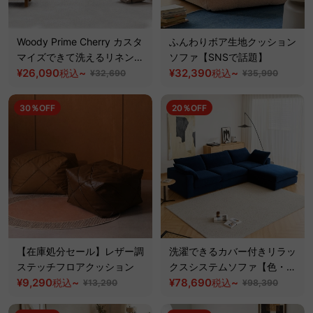
Woody Prime Cherry カスタ
ふんわりボア生地クッション
マイズできて洗えるリネン生
ソファ【SNSで話題】
地スクエアウッドフレームソ
¥26,090
~
¥32,390
~
税込
税込
¥32,690
¥35,990
ファ【色・素材カスタマイズ
可】【高級天然チェリー材】
30％OFF
20％OFF
【在庫処分セール】レザー調
洗濯できるカバー付きリラッ
ステッチフロアクッション
クスシステムソファ【色・素
¥9,290
~
材カスタマイズ可】
¥78,690
~
税込
税込
¥13,290
¥98,390