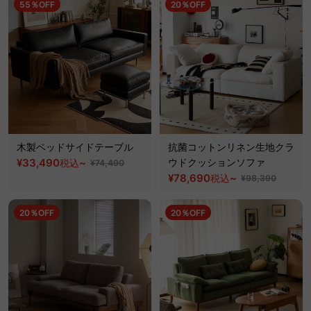
55％OFF
20％OFF
木製ベッドサイドテーブル
抗菌コットンリネン生地クラ
¥33,490
~
ウドクッションソファ
税込
¥74,490
¥78,690
~
税込
¥98,390
20％OFF
20％OFF