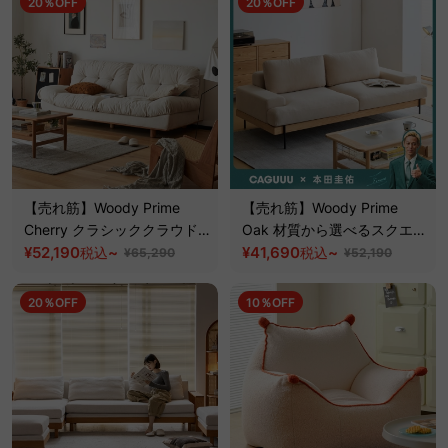
20％OFF
20％OFF
【売れ筋】Woody Prime
【売れ筋】Woody Prime
Cherry クラシッククラウド
Oak 材質から選べるスクエア
ソファ｜長く使える防水加工
¥52,190
~
クッションソファ【色・素材
¥41,690
~
税込
税込
¥65,290
¥52,190
と優れた耐久性【色・素材カ
カスタマイズ可】【高級天然
スタマイズ可】【高級天然チ
ホワイトオーク材】
20％OFF
10％OFF
ェリー材】