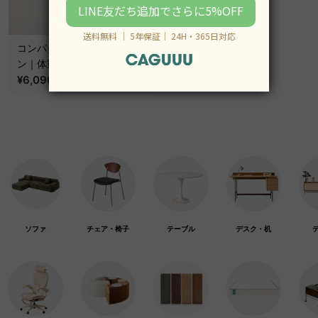
コンパクトデザインオットマ
ン｜体重に合わせて沈み込む
安定フィット設計
¥6,090
税込
ソファ
チェア・椅子
テーブル
デスク・机