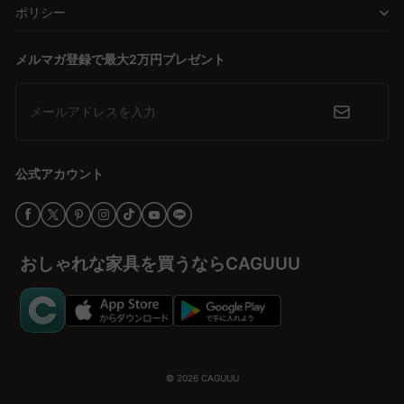
腰や脚の負担が軽減され、リラックスしやすくなります。さらに、
毎日使う家具だからこそ、長く使える品質にこだわりました。ファ
ポリシー
来客時の簡易チェアやサイドテーブルとしても活用でき、多用途で
ブリック、合皮、本革など素材それぞれの特徴を活かし、耐久性を
非常に便利です。収納付きタイプなら片付けも手軽になり、部屋が
重視した構造で仕上げています。生産体制の工夫により余計なコス
メルマガ登録で最大2万円プレゼント
整いやすくなる点もメリットです。CAGUUUでは、オットマンと組
トを抑えることで、品質と価格のバランスを取りながら、手に取り
み合わせて使える収納家具やインテリアアイテムをご用意してお
やすい価格帯を実現しています。日常に寄り添いながら長く活躍す
り、快適な空間づくりをサポートいたします。
メールアドレスを入力
る一台です。
信頼と安心のサポート体制
公式アカウント
CAGUUUでは、5年間の品質保証と24時間対応のカスタマーサポー
トをご用意し、購入後も安心してお使いいただける環境を整えてい
ます。無料のインテリア提案「MyCoordi」では、お部屋に合うオ
ットマンのサイズや素材、コーディネートまでしっかりサポート。
おしゃれな家具を買うならCAGUUU
バーチャルショールームでは、実際に設置したイメージをオンライ
ンで確認できます。
あなたのライフスタイルに合った理想の選択肢
北欧モダン、ヴィンテージ、ナチュラルなど、どんな空間にも合わ
せやすいデザインを豊富に展開しています。ソファと合わせて統一
© 2026
CAGUUU
感を出したり、差し色として取り入れたりと、スタイルの幅は無限