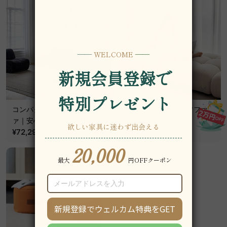
コンパクトカスタムローソフ
モジュールブロックソファ
ァ｜安心の防水＋防汚加工と
¥86,590
~
税込
組み合わせて使い方が広がる
¥72,290
~
税込
デザイン