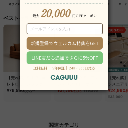
オフィス
クラフト紙家具
高級木材家具
マットレス
ローテ
ベストセラー
19％OFF
26％OFF
【売れ筋】Soft Prime
【売れ筋】AXISU アク
【売れ筋】A
レトロモダンソファベ
シスコアライトオフィ
シスエアリ
ッド｜20色以上から選
¥76,590
~
スチェア
¥31,790
フィスチェ
¥24,990
税込
税込
¥39,290
べるコーデュロイ
¥33,990
2WAY【色カスタマイ
ズ可】
関連カテゴリ