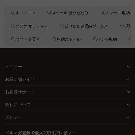
オットマン
スツール 折りたたみ
スツール 収納
ソファ オットマン
折りたたみ収納ボックス
収納
ソファ 足置き
収納スツール
ベンチ収納
メニュー
お買い物ガイド
お客様サポート
会社について
ポリシー
メルマガ登録で最大2万円プレゼント