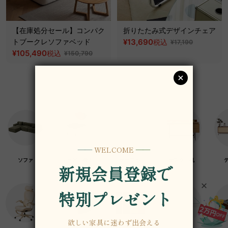
【在庫処分セール】コンパク
折りたたみ式デザインチェア
トブークレソファベッド
¥13,690
税込
¥17,190
¥105,490
税込
¥150,790
ソファ
チェア・椅子
テーブル
デスク・机