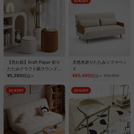
10％OFF
【売れ筋】Kraft Paper 折り
天然木折りたたみソファベッ
たたみクラフト紙ラウンドス
ド
ツール
¥5,390
~
¥85,490
~
税込
税込
¥94,990
30％OFF
20％OFF