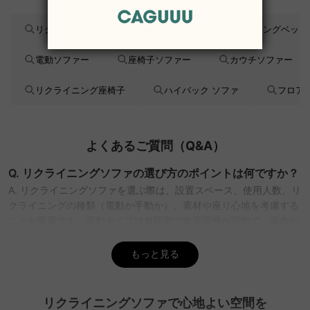
リクライニングソファ・電動ソファ
リクライニングベッド
電動ソファー
座椅子ソファー
カウチソファー
リクライニング座椅子
ハイバック ソファ
フロア
よくあるご質問（Q&A）
Q. リクライニングソファの選び方のポイントは何ですか？
A. リクライニングソファを選ぶ際は、設置スペース、使用人数、リ
クライニングの種類（電動か手動か）、素材や座り心地を考慮する
ことが重要です。電動タイプは無段階で角度調整が可能で、操作が
簡単。手動タイプは価格が手頃で、配置場所に制約が少ない。
CAGUUUでは、多様なスタイルの中からライフスタイルに合ったソ
もっと見る
ファを提案し、無料のインテリア提案サービス「MyCoordi」も活
用できます。
リクライニングソファで心地よい空間を
Q. リクライニングソファはどのくらいの耐久性があります