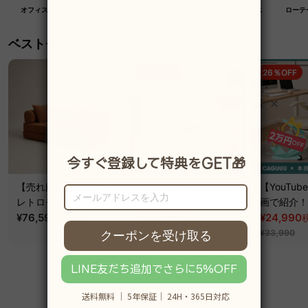
オフィス
クラフト紙家具
高級木材家具
マットレス
ローテ
ベストセラー
19％OFF
26％OFF
【売れ筋】Soft Prime
【売れ筋】AXISU アク
【YouTu
レトロモダンソファベ
シスコアライトオフィ
画で紹介！】
ッド｜20色以上から選
¥76,590
~
スチェア
¥31,790
クシスエア
¥24,990
税込
税込
¥39,290
べるコーデュロイ
オフィスチ
¥33,990
2WAY【色カスタマイ
ズ可】
関連カテゴリ