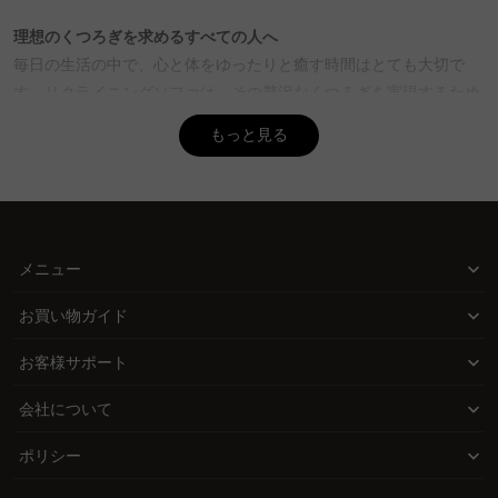
か？
理想のくつろぎを求めるすべての人へ
A. リクライニングソファの耐久性は、使用頻度やメンテナンスによ
毎日の生活の中で、心と体をゆったりと癒す時間はとても大切で
り異なるが、一般的には数年から十数年使用できます。CAGUUUの
ソファは高品質な素材を使用し、5年品質保証が付いているため、
す。リクライニングソファは、その贅沢なくつろぎを実現するため
安心して長く使用できます。無垢材などの耐久性に優れた素材を選
の最良の選択肢です。しかし、設置スペースや使用人数、座り心地
もっと見る
ぶことで、さらに長持ちさせることができます。
など、選択の際にはさまざまな要素を考慮する必要があります。
Q. リクライニングソファの欠点は何ですか？
CAGUUUが提供する解決策
A. リクライニングソファの欠点として、電動タイプは電源が必要な
CAGUUUでは、電動式と手動式のリクライニングソファを豊富に取
ため設置場所が限られることや、手動タイプは角度調整が制限され
り揃え、それぞれのライフスタイルに最適なソファ選びをサポート
ることが挙げられます。また、重量があるため移動が難しい場合
メニュー
します。電動式は無段階で細かい調整ができ、手動式は場所を選ば
も。しかし、CAGUUUでは豊富な品揃えとスタイルから、部屋に最
適なソファを選ぶことができます。バーチャルショールームで実際
ず配置可能。どちらも高品質な素材で作られているため、耐久性が
お買い物ガイド
の設置イメージを確認することもできます。
あり長く愛用できます。
お客様サポート
価値ある選択のポイント
会社について
CAGUUUのリクライニングソファは、座り心地の良さとデザイン性
を兼ね備え、インテリアに統一感をもたらします。北欧モダンやヴ
ポリシー
ィンテージ、ナチュラルスタイルなど多彩な選択肢から、理想の空
間を演出できるデザインが見つかります。さらに、直接ECモデルに