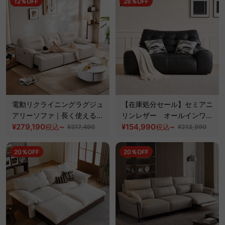
12％OFF
28％OFF
電動リクライニングラグジュ
【在庫処分セール】セミアニ
アリーソファ｜長く使える防
リンレザー オールインワン
水・防汚加工の贅沢仕様の
¥279,190
~
リラックスソファ
¥154,990
~
税込
税込
¥317,490
¥213,990
3WAY【色・素材カスタマイ
ズ可】
20％OFF
20％OFF