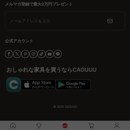
メルマガ登録で最大2万円プレゼント
より、手の届く価格で提供されています。
安心して選べる信頼とサポート
メールアドレスを入力
購入後も安心して使用できるよう、CAGUUUでは5年の品質保証を
提供しています。さらに、無料のインテリア提案サービス
「MyCoordi」やバーチャルショールームで、購入前にイメージを
公式アカウント
しっかりと確認可能。多くの高評価レビューが、その品質とサービ
スの信頼性を証明しています。
理想のリクライニングソファを見つけよう
おしゃれな家具を買うならCAGUUU
CAGUUUで、毎日の生活にワクワクとリラックスをもたらすリクラ
イニングソファを見つける旅に出かけましょう。快適な空間作りの
第一歩を、今すぐ始めてみませんか。
© 2026
CAGUUU