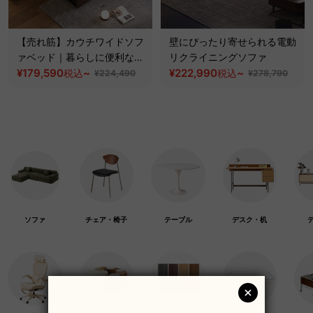
【売れ筋】カウチワイドソフ
壁にぴったり寄せられる電動
ァベッド｜暮らしに便利な洗
リクライニングソファ
えるカバー＆伸長式ソファ
¥179,590
~
¥222,990
~
税込
税込
¥224,490
¥278,790
ソファ
チェア・椅子
テーブル
デスク・机