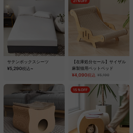
21％OFF
サテンボックスシーツ
【在庫処分セール】サイザル
¥5,290
~
麻製猫用ペットベッド
税込
¥4,090
税込
¥5,190
15％OFF