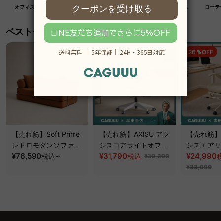
オフィス
クラフト紙家具
高級木材家具
マットレス
ローテ
ベストセラー
19％OFF
26％OFF
【売れ筋】Soft Prime
【売れ筋】AXISU アク
【売れ筋】A
レトロモダンソファベ
シスコアライトオフィ
シスエアリ
ッド｜20色以上から選
¥76,590
~
スチェア
¥31,790
フィスチェ
¥24,990
税込
税込
¥39,290
べるコーデュロイ
¥33,990
2WAY【色カスタマイ
ズ可】