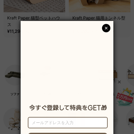
Kraft Paper 猫型ペットハウ
Kraft Paper 猫用トンネル型
ス
ベンチ
¥11,290
¥15,290
税込
税込
¥17,990
ソファ
チェア・椅子
テーブル
デスク・机