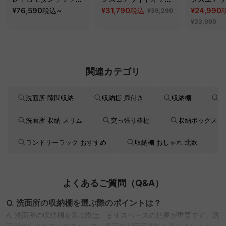
ッド｜20色以上から選
¥76,590
~
スチェア
¥31,790
フィスチェ
¥24,990
税込
税込
¥39,290
べるコーデュロイ
¥33,990
2WAY【色カスタマイ
ズ可】
関連カテゴリ
洗面所 隙間収納
収納棚 扉付き
収納棚
キ
洗面所 収納 スリム
突っ張り棒棚
収納ボックス 
ランドリーラック おすすめ
収納棚 おしゃれ 北欧
よくあるご質問（Q&A）
Q. 洗面所の収納棚を選ぶ際のポイントは？
A. 洗面所の収納棚を選ぶ際は、まずスペースの把握が重要です。洗