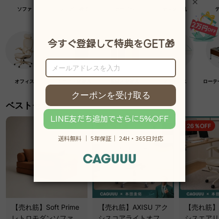
ソファ
チェア・椅子
テーブル
デスク・机
オフィス
クラフト紙家具
高級木材家具
マットレス
ローテ
ベストセラー
19％OFF
26％OFF
【売れ筋】Soft Prime
【売れ筋】AXISU アク
【売れ筋】A
レトロモダンソファベ
シスコアライトオフィ
シスエアリ