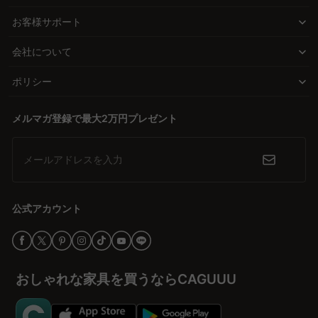
Q. 洗面所の収納棚のデザインで空間を広く見せるには？
家事動線に配慮した設計が施されています。
お客様サポート
A. 洗面所の収納棚のデザインで空間を広く見せるには、白やペール
高品質とデザインの両立
トーンのカラーで統一するのがおすすめです。これにより圧迫感が
会社について
少なく、すっきりとした印象になります。また、収納アイテムの色
CAGUUUの収納棚は、無垢材などの高品質素材を使用し、優れた耐
や形を揃えることで、統一感を出し、広々とした空間を演出できま
久性を備えています。北欧モダンやヴィンテージ、ナチュラルな
ポリシー
す。CAGUUUは多彩なスタイルを提供しており、理想のインテリア
ど、インテリアスタイルに応じたデザインも豊富で、洗面所をおし
を見つける手助けをしています。
ゃれに演出します。適正な価格で提供されるため、コストパフォー
メルマガ登録で最大2万円プレゼント
マンスにも優れています。
メールアドレスを入力
安心のサービスと保証
CAGUUUでは、5年品質保証をはじめとする安心のサポートを提供
しています。無料インテリア提案「MyCoordi」やバーチャルショ
公式アカウント
ールームを活用することで、購入前に理想のインテリアをイメージ
しやすくなっています。多くの高評価レビューも、信頼の証です。
洗面所をもっと快適に
おしゃれな家具を買うならCAGUUU
今すぐCAGUUUの洗面所収納棚をチェックし、理想のスペースを実
現する一歩を踏み出しましょう。収納の悩みを解消し、毎日の生活
をより快適にするために、適切な選び方と高品質なアイテムが待っ