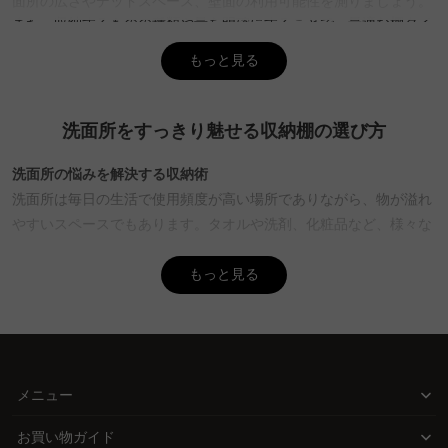
面所の広さやデッドスペース、壁面の利用可能性を測りましょう。
また、収納するものの種類や量を明確にすることで、最適な棚タイ
プを選べます。掃除のしやすさや素材の湿気耐性も考慮すると、長
もっと見る
く快適に使用できます。CAGUUUでは、無料インテリア提案
「MyCoordi」を活用して、最適な家具選びをサポートします。
Q. 洗面所におすすめの収納棚のタイプは？
洗面所をすっきり魅せる収納棚の選び方
A. 洗面所におすすめの収納棚のタイプには、スリムタイプやオープ
ンシェルフタイプがあります。スリムタイプは狭いスペースにぴっ
洗面所の悩みを解決する収納術
たりで、洗剤や化粧品の収納に便利です。オープンシェルフタイプ
洗面所は毎日の生活で使用頻度が高い場所でありながら、物が溢れ
は、タオルや小物をディスプレイしながら収納できるので、おしゃ
やすいスペースでもあります。タオルや洗剤、化粧品など、様々な
れな空間作りに役立ちます。CAGUUUでは、北欧モダンやヴィンテ
アイテムを効率的に収納するためには、スペースを最大限に活用し
ージなど多彩なスタイルの棚を取り揃えています。
た収納棚が必要です。デッドスペースを見逃さず、有効活用するこ
もっと見る
Q. 洗面所の収納棚の掃除や手入れのしやすさをどう考慮す
とで、洗面所をすっきりと整えることができます。
べき？
A. 洗面所は湿気が多いため、掃除や手入れのしやすさを考慮した素
CAGUUUが叶える理想の収納
材とデザインを選ぶことが大切です。湿気に強い素材や、引き出し
CAGUUUでは、洗面所の限られたスペースでも美しく機能的に収納
タイプの棚は、物をきれいに仕切りながら掃除も楽に行えます。
できる棚を取り揃えています。スリムタイプやオープンシェルフタ
メニュー
CAGUUUでは、無垢材などの高品質素材を用いた家具を提供し、5
イプなど、多様なスタイルから選べるので、収納したい物の種類や
年品質保証で安心して使用できます。
お買い物ガイド
量に合わせた最適な選択ができます。使いやすさを考慮し、日々の