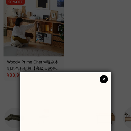
20％OFF
Woody Prime Cherry積み木
組み合わせ棚【高級天然チェ
リー材】
¥33,990
~
税込
¥42,490