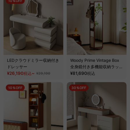
10％OFF
LEDクラウドミラー収納付き
Woody Prime Vintage Box
ドレッサー
全身鏡付き多機能収納ラック
¥26,190
~
【高級天然ツゲ材】
¥81,690
税込
税込
¥29,190
10％OFF
30％OFF