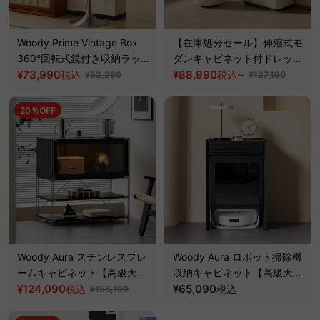
Woody Prime Vintage Box
【在庫処分セール】伸縮式モ
360°回転式鏡付き収納ラッ
ダンキャビネット付ドレッサ
ク【高級天然ツゲ材】
¥73,990
ー
¥88,990
~
税込
税込
¥82,290
¥127,190
20％OFF
Woody Aura ステンレスフレ
Woody Aura ロボット掃除機
ームキャビネット【高級天然
収納キャビネット【高級天然
ホワイトアッシュ材】
¥124,090
ホワイトアッシュ材】
¥65,090
税込
税込
¥155,190