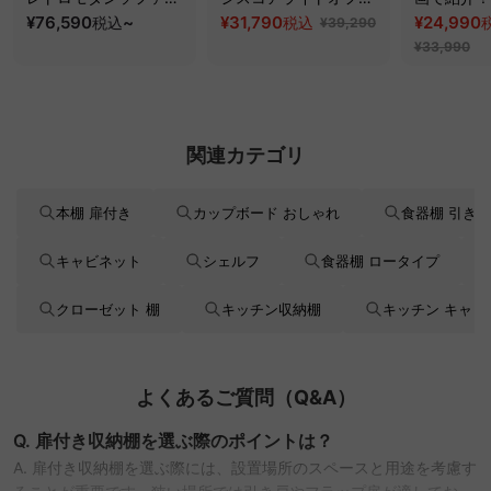
ッド｜20色以上から選
¥76,590
~
スチェア
¥31,790
クシスエア
¥24,990
税込
税込
¥39,290
べるコーデュロイ
オフィスチ
¥33,990
2WAY【色カスタマイ
ズ可】
関連カテゴリ
本棚 扉付き
カップボード おしゃれ
食器棚 引き出
キャビネット
シェルフ
食器棚 ロータイプ
クローゼット 棚
キッチン収納棚
キッチン キャビ
よくあるご質問（Q&A）
Q. 扉付き収納棚を選ぶ際のポイントは？
A. 扉付き収納棚を選ぶ際には、設置場所のスペースと用途を考慮す