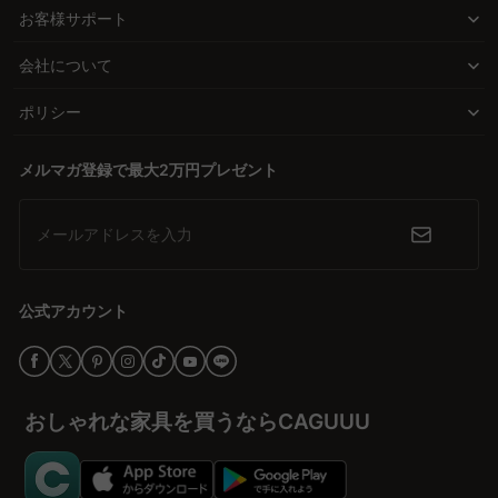
お客様サポート
高品質な無垢材を使用し、北欧モダンやヴィンテージ、ナチュラル
など多様なスタイルを提供するCAGUUUの収納棚は、耐久性と美し
会社について
さを兼ね備えています。直接ECモデルで手の届く価格を実現し、購
入者にとっての価値を最大限に引き出します。
ポリシー
安心のサービスで購入をサポート
メルマガ登録で最大2万円プレゼント
5年品質保証と多くの高評価レビューにより、安心して購入できる
環境が整っています。さらに、無料インテリア提案サービス
メールアドレスを入力
「MyCoordi」やバーチャルショールームで理想の部屋作りをサポ
ートします。
公式アカウント
今こそ理想の収納を手に入れる
CAGUUUの扉付き収納棚で、収納の悩みを解決し、部屋をより魅力
的で快適な空間に変えましょう。購入を検討することで、ワクワク
する家づくりへの第一歩を踏み出せます。
おしゃれな家具を買うならCAGUUU