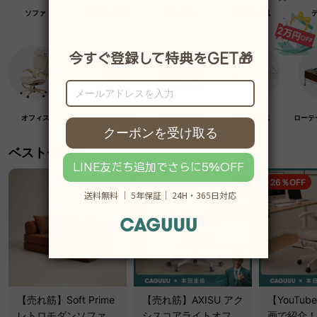
ソファ
チェア・椅子
テーブル
デスク・机
オフィス
クラフト紙家具
高級木材家具
マットレス
ローテ
ベストセラー
19％OFF
26％OFF
【売れ筋】Soft Prime
【売れ筋】AXISU アク
【YouTu
レトロモダンソファベ
シスコアライトオフィ
画で紹介！】