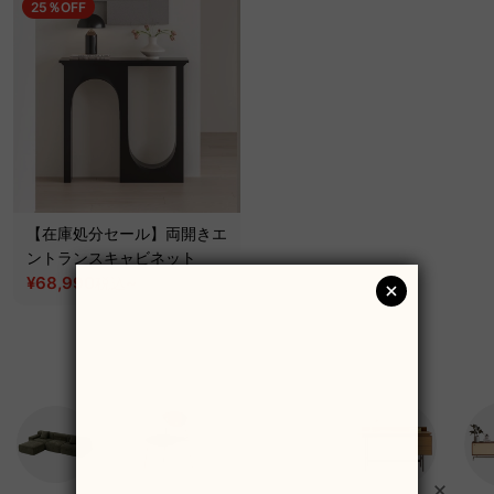
25％OFF
【在庫処分セール】両開きエ
ントランスキャビネット
¥68,990
~
税込
¥91,990