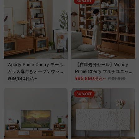
30％OFF
Woody Prime Cherry モール
【在庫処分セール】Woody
ガラス扉付きオープンウッド
Prime Cherry マルチユニッ
ラック【高級天然チェリー
¥69,190
~
トシェルフ
¥95,890
~
税込
税込
¥136,990
材】
30％OFF