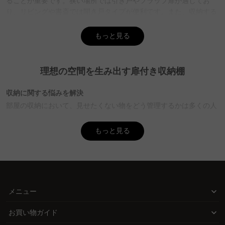
ることが重要です。狭い場所では引き戸やフラップ扉が適してお
り、リビングや書斎では開き戸タイプが便利です。また、収納する
物の種類と量に応じて、可動棚や固定棚を選ぶことができます。
CAGUUUでは、北欧モダンやヴィンテージなど多様なデザインを取
もっと見る
り揃えており、無料インテリア提案「MyCoordi」を利用して、部
屋の雰囲気に最適な棚を見つけることができます。
理想の空間を生み出す扉付き収納棚
Q. 扉付き収納棚のメリット・デメリットは？
A. 扉付き収納棚のメリットには、収納物が見えず生活感を隠せるこ
収納に関する悩みを解決
と、ホコリや虫の侵入を防ぎやすいことがあります。デメリットと
部屋の収納において、見せたくない物をどう管理するかは多くの人
しては、扉の開閉スペースが必要で、中身が容易に確認できない点
が抱える悩みです。扉付き収納棚は生活感を隠しつつ、ホコリや日
が挙げられます。CAGUUUの扉付き収納棚は耐震ラッチ付きで、安
全性も考慮されており、5年品質保証で安心して利用できます。
焼けから大切な物を守るための理想的な解決策を提供します。
もっと見る
Q. 部屋のインテリアに合わせた扉付き収納棚の選び方は？
CAGUUUの扉付き収納棚で理想の空間を
A. 部屋のインテリアに合わせて選ぶ際は、素材やデザインを考慮す
CAGUUUの扉付き収納棚は、狭い洗面所やトイレには引き戸タイ
ることが重要です。木製デザインやガラス扉タイプなど、部屋のフ
プ、リビングや書斎には開き戸タイプを選べる柔軟性を持っていま
ローリングや壁の色に合わせて選ぶことで、空間に統一感を演出で
す。必要に応じて収納物を保護しながら、部屋のインテリアに調和
メニュー
きます。CAGUUUでは、おしゃれで高品質な家具を豊富に取り揃え
するデザインが揃っています。
ており、バーチャルショールームで実際の部屋に合わせたコーディ
お買い物ガイド
ネートを確認できます。
品質とデザインのバランス