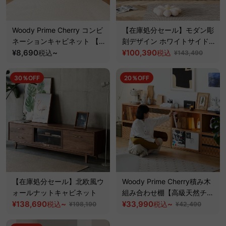
Woody Prime Cherry コンビ
【在庫処分セール】モダン彫
ネーションキャビネット 【高
刻デザイン ホワイトサイドボ
級天然チェリー材】
¥8,690
~
ード
¥100,390
税込
税込
¥143,490
30％OFF
20％OFF
【在庫処分セール】北欧風ウ
Woody Prime Cherry積み木
ォールナットキャビネット
組み合わせ棚【高級天然チェ
¥138,690
~
リー材】
¥33,990
~
税込
税込
¥198,190
¥42,490