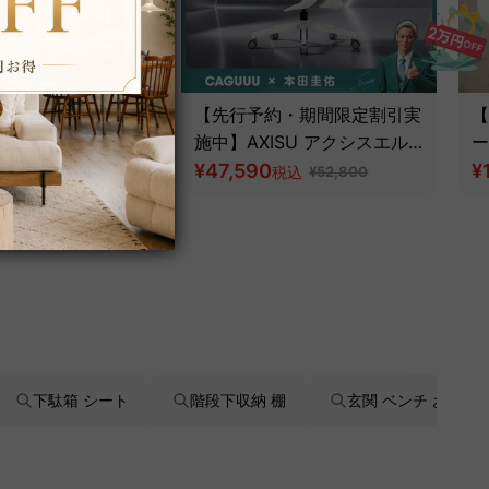
AXISU アクシス
【先行予約・期間限定割引実
【
アオフィスチェア
施中】AXISU アクシスエル
ー
ゴフライオフィスチェア｜圧
¥47,590
¥
税込
¥85,690
税込
¥52,800
倒的な追従機能とフルサポー
ト構造
下駄箱 シート
階段下収納 棚
玄関 ベンチ おしゃ