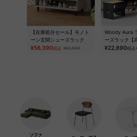
【在庫処分セール】モノト
Woody Aur
ーン玄関シューズラック
ーズラック【
¥56,390
イトアッシュ
¥22,890
税込
¥62,690
税込
ソファ