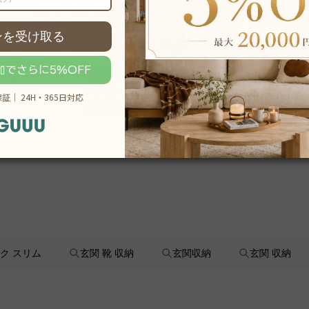
 アクシス
【売れ筋】AXISU アクシス
【売れ筋】
スチェア
エアリーライトオフィスチェ
エルゴコ
ア
¥27,190
~
¥69,990
,290
税込
¥33,990
ク スリム
玄関 靴 収納
玄関収納
玄関 収納