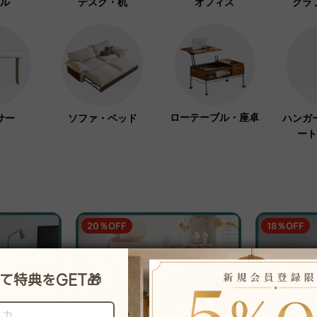
ル
デスク・机
オフィス
クラ
ローテーブル・座卓
サー
ソファ・ベッド
ハンガ
ート
20％OFF
18％OFF