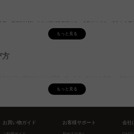
ですが、地域や文化によって呼び名が異なることがあります。どちらも
材を用いた製品を取り揃えており、5年品質保証も付いているので、安心
もっと見る
的に120cm幅の靴箱は約40〜50足の靴を収納できます。ただし、ブ
しており、家族のニーズに合った製品を見つけることができます。
び方
防ぐためにしっかり乾かしてから収納するのがマナー。また、通気性を
寸法を正確に測定することが重要。幅、高さ、奥行きを考慮し、動線を
快適な玄関空間を演出できます。
もっと見る
い方が良いです。特に、重いものや水を含むものは、下駄箱本体にダメージ
イプもあり、インテリアとしても楽しめます。
な家具。通気性の良いルーバー扉や、インテリアに調和するデザインを
用できます。
お買い物ガイド
お客様サポート
会社
北欧モダンやヴィンテージ、ナチュラルスタイルなど多様な選択肢があ
ご利用ガイド
初めての方へ
CAG