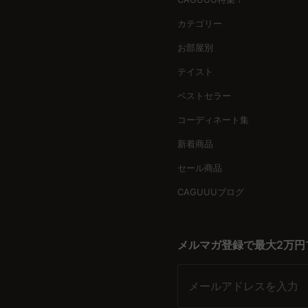
直接ECモデルで手に届く価格を実現し、自由気ままな家具選び
カテゴリー
安心の保証とサービス
お部屋別
5年品質保証が付いているため、長く安心して使用できます。ま
テイスト
レビューも多く寄せられ、その信頼性は折り紙付き。 玄関の
ベストセラー
コーディネート集
新着商品
セール商品
CAGUUUブログ
メルマガ登録で最大2万円
メールアドレスを入力