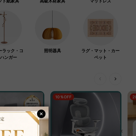
フト紙家具
高級木材家具
マットレス
ーラック・コ
照明器具
ラグ・マット・カー
ハンガー
ペット
10％OFF
2