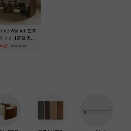
rime Walnut 玄関
ラック【高級天然
ウォールナット
0
税込
¥74,890