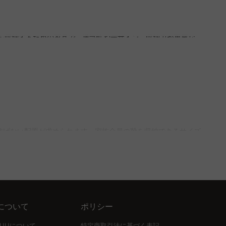
靴を収納するための家具で、通気性やデザイン、収納力が重要な
して選ぶことができます。
ーツなどの高さがある靴の場合は、棚板の調整ができるタイプを選
確保するために、靴を詰め込み過ぎないように注意が必要。
妨げない配置が求められます。家族全員の靴を収納できるサイズ
を与える可能性があるため避けるのが望ましい。CAGUUUの
選ぶことで、機能性と美しさを両立させます。さらに、引き戸タ
について
ポリシー
るため、どんなインテリアとも調和するデザインが見つかます。
UUUについて
特定商取引法に基づく表記