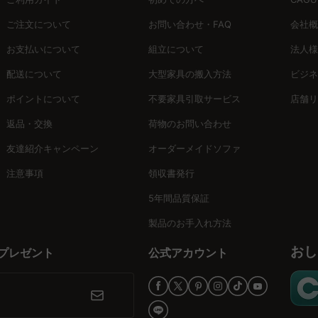
を楽しむことができます。
ご注文について
お問い合わせ・FAQ
会社概
お支払いについて
組立について
法人様
た、無料のインテリア提案サービス「MyCoordi」やバーチャルショ
配送について
大型家具の搬入方法
ビジネ
印象を一新するために、今すぐ素敵な下駄箱を選び、家づくりのワクワク
ポイントについて
不要家具引取サービス
店舗リ
返品・交換
荷物のお問い合わせ
友達紹介キャンペーン
オーダーメイドソファ
注意事項
領収書発行
5年間品質保証
製品のお手入れ方法
おし
プレゼント
公式アカウント