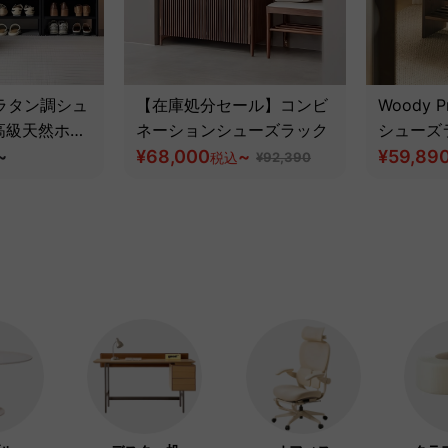
a ラタン調シュ
【在庫処分セール】コンビ
Woody P
高級天然ホワ
ネーションシューズラック
シューズ
材】
~
¥68,000
~
ブラック
¥59,89
税込
¥92,390
材】