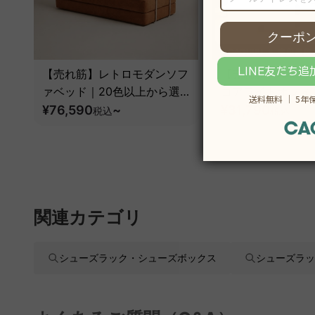
【売れ筋】レトロモダンソフ
【売れ筋】AXISU
ァベッド｜20色以上から選
コアライトオフィ
べるコーデュロイ2WAY【色
¥76,590
~
¥31,790
税込
税込
¥39
カスタマイズ可】
関連カテゴリ
シューズラック・シューズボックス
シューズラッ