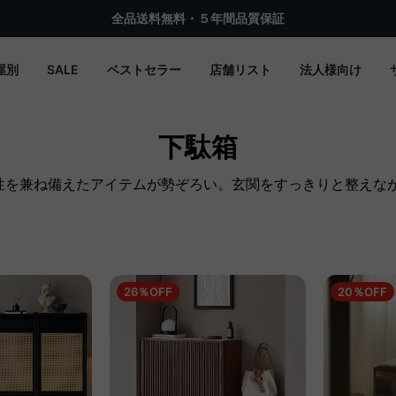
期間限定フラッシュセール
屋別
SALE
ベストセラー
店舗リスト
法人様向け
下駄箱
ン性を兼ね備えたアイテムが勢ぞろい。玄関をすっきりと整えな
26％OFF
20％OFF