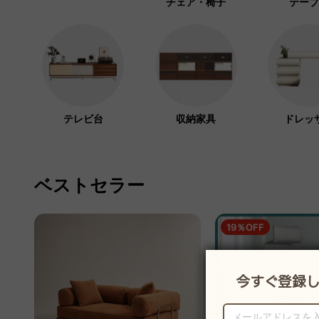
チェア・椅子
テーブ
テレビ台
収納家具
ドレッ
ベストセラー
19％OFF