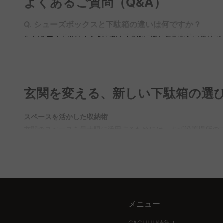
よくあるご質問（Q&A）
Q. シューズボックスと下駄箱の違いは何ですか？
A. シューズボックスと下駄箱は基本的に同じ役割を持つ家具
選択基準です。CAGUUUでは、豊富なスタイルと高品質な素
Q. 靴箱120cmで何足くらい収納できますか？
A. 靴箱の収納力は、靴の種類やサイズによって異なるが、一般
ぶと便利です。CAGUUUでは、多彩な収納オプションを提供
玄関を変える、新しい下駄箱の選
Q. 下駄箱に靴をしまうときのマナーは？
スペースを活かした収納術
A. 靴を下駄箱にしまう際は、汚れをしっかり落とし、湿気を
玄関のスペースを最大限に活用するためには、まず設置場所の
CAGUUUでは、通気性に優れた製品も多数取り揃えており、
を選ぶことで、玄関がすっきりとした印象に変わります。
Q. 下駄箱の上に置いてはいけないものは何ですか？
A. 下駄箱の上には、不安定なものや壊れやすいものは置かな
機能性とデザインの両立
下駄箱はデザイン性も高く、上部を飾り棚として活用できるタ
下駄箱は靴を収納するだけでなく、玄関の印象を左右する重要
イプなら通気性を確保しつつ、限られたスペースでも有効に活
メニュー
CAGUUUの品質と選択肢
高品質な素材で作られた下駄箱は、耐久性にも優れています。
CAGUUU特集！