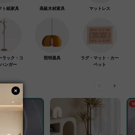
フト紙家具
高級木材家具
マットレス
ーラック・コ
照明器具
ラグ・マット・カー
ハンガー
ペット
1