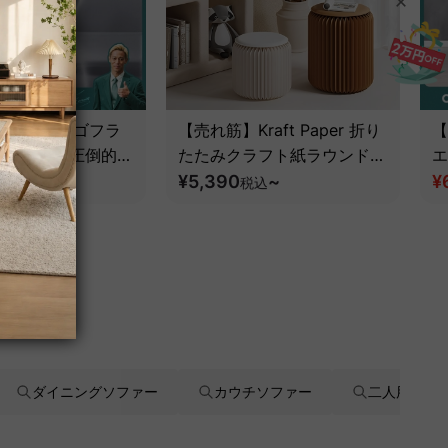
 アクシスエルゴフラ
【売れ筋】Kraft Paper 折り
【
スチェア｜圧倒的な
たたみクラフト紙ラウンドス
エ
とフルサポート構造
ツール
¥5,390
~
¥
税込
税込
ダイニングソファー
カウチソファー
二人用ソフ