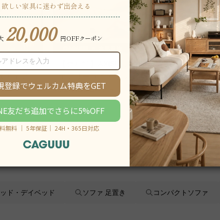
 アクシス
【売れ筋】AXISU アクシス
AXISU
スチェア
エアリーライトオフィスチェ
イオフィ
ア
¥24,990
~
追従機能
¥52,800
,290
税込
¥33,990
ッド・デイベッド
ソファ 足置き
コンパクトソファ