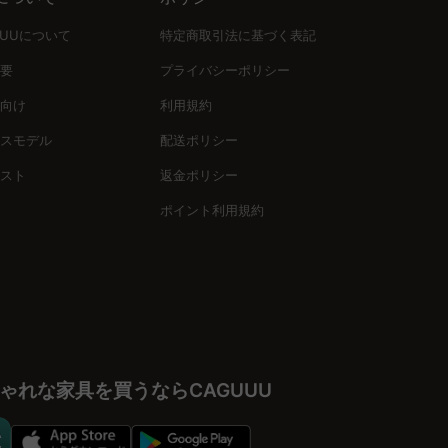
ぶことができ、リラックスした時間を過ごすのにぴったりです。
UUUについて
特定商取引法に基づく表記
要
プライバシーポリシー
向け
利用規約
を確認し、無料インテリア提案サービスで理想の部屋作りをサポ
スモデル
配送ポリシー
スト
返金ポリシー
ポイント利用規約
新しいワクワクをもたらします。賢い選択で、理想の住環境を手
ゃれな家具を買うならCAGUUU