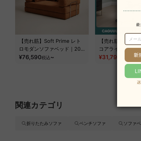
【売れ筋】Soft Prime レト
【売れ筋】AXISU
ロモダンソファベッド｜20
コアライトオフィ
色以上から選べるコーデュロ
¥76,590
~
¥31,790
税込
税込
¥39
イ2WAY【色カスタマイズ
可】
関連カテゴリ
折りたたみソファ
ベンチソファ
ソファベ