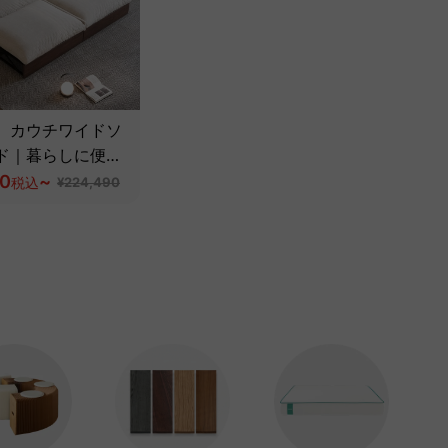
】カウチワイドソ
ド｜暮らしに便利
カバー＆伸長式ソ
90
~
税込
¥224,490