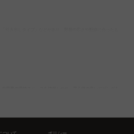
」「引き出しタイプ」などがあり、部屋の広さや動線に合ったも
のインテリア提案サービス「MyCoordi」を活用すると、部
ースが不要なため、省スペースで収納力を確保できます。スツー
ァなら、長く安心して使えます。
さや素材を選ぶのが快適な生活の鍵。一方、収納力を重視する場
、大容量の収納スペースを確保しつつ、居心地の良いリビングを
5年保証付きで安心して選べます。
ファが一般的に適しています。設置後も人が通れるスペースを確保
、多彩なスタイルから選ぶことができ、部屋のインテリアにぴっ
ジを簡単に確認できます。
について
ポリシー