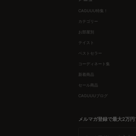
高品質素材で安心の座り心地
無垢材を使用した高品質な素材と優れた耐久性が、快適な座り
CAGUUU特集！
さらに、カバーが取り外せて洗えるタイプもあるため、いつで
カテゴリー
安心の保証と信頼のサービス
お部屋別
CAGUUUの収納付きソファは、5年品質保証が付いており、
テイスト
ートします。多くの高評価レビューが、品質への信頼性を証明
ベストセラー
理想のソファで暮らしをアップグレード
コーディネート集
今すぐCAGUUUの収納付きソファをチェックして、部屋の魅
に入れるチャンスです。
新着商品
セール商品
CAGUUUブログ
メルマガ登録で最大2万円