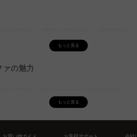
地の3つを重視することが重要です。収納タイプには「座面下収納タイプ
ヴィンテージなど多彩なスタイルの収納付きソファを取り揃えており、無料
もっと見る
問題なく設置できます。例えば、「座面下収納タイプ」は引き出しスペ
ファの魅力
応じて収納スペースを増やせます。CAGUUUの5年品質保証付きソフ
を明確にすることが大切。頻繁に座る用途なら、座り心地を重視して硬
の優れた選択肢です。座面下や引き出しタイプの収納を利用することで
は、収納力と座り心地を両立したソファを豊富にラインアップしており、
体が整然とした印象になります。
もっと見る
のが基本。6〜8畳の部屋には2人掛けソファ、10畳以上では3人掛けソ
ファを取り揃えています。北欧モダンやヴィンテージ、ナチュラルなど
UUのバーチャルショールームを使えば、実際の部屋に置いた際のイメー
をサポートするためのインテリア提案サービスも利用できます。
お買い物ガイド
お客様サポート
会社