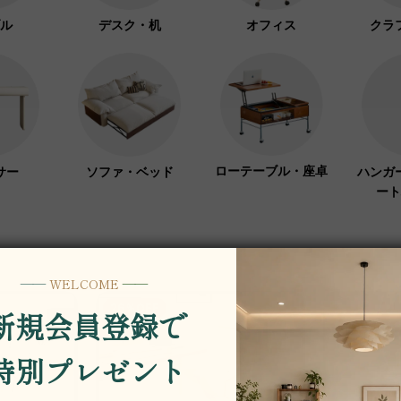
ル
デスク・机
オフィス
クラ
ローテーブル・座卓
サー
ソファ・ベッド
ハンガ
ート
26％OFF