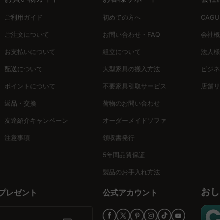
心地を提供します。柔らかめから硬めまで、好みに応じた座り心地を選
ご利用ガイド
初めての方へ
CAG
も清潔に保つことができます。
ご注文について
お問い合わせ・FAQ
会社概
お支払いについて
組立について
法人様
安心して長く使うことができます。また、バーチャルショールームで詳細
配送について
大型家具の搬入方法
ビジネ
しています。
ポイントについて
不要家具引取サービス
店舗リ
返品・交換
荷物のお問い合わせ
力を最大化しましょう。おしゃれで機能的なソファが、毎日の暮らしに
友達紹介キャンペーン
オーダーメイドソファ
注意事項
領収書発行
5年間品質保証
製品のお手入れ方法
おし
プレゼント
公式アカウント