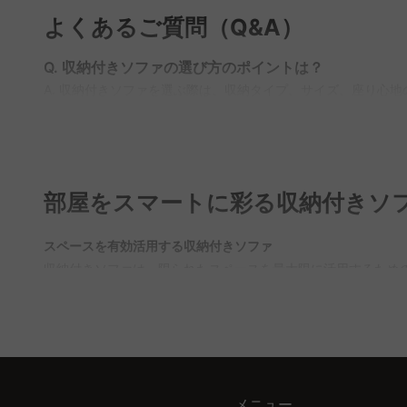
よくあるご質問（Q&A）
Q. 収納付きソファの選び方のポイントは？
A. 収納付きソファを選ぶ際は、収納タイプ、サイズ、座り心
のを選ぶことが失敗を防ぐコツ。CAGUUUでは、北欧モダンや
屋に最適なソファが見つかます。
Q. 部屋が狭い場合でも収納付きソファは置ける？
A. 部屋が狭い場合でも、適切なサイズと収納タイプを選べば
部屋をスマートに彩る収納付きソ
ルやオットマンタイプもおすすめで、移動が簡単なうえ、必要に
Q. 座り心地と収納力、どちらを優先すべき？
スペースを有効活用する収納付きソファ
A. 座り心地と収納力はどちらも重要だが、使い方や優先順位
収納付きソファは、限られたスペースを最大限に活用するため
合は、収納の容量や開閉のしやすさがポイント。CAGUUUで
演出します。小物や季節物をすっきり収納できるため、部屋全
Q. ソファのサイズはどのように選べばよい？
CAGUUUが提供するスタイリッシュな解決策
A. ソファのサイズは、部屋の広さや生活動線を考慮して選ぶ
CAGUUUでは、収納力だけでなく、デザイン性にも優れたソ
するため、搬入経路を事前に確認することも重要です。CAGU
たりフィットする一品を見つけられます。自分らしい空間作り
メニュー