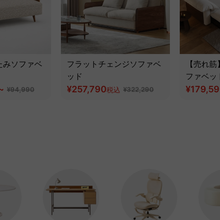
たみソファベ
フラットチェンジソファベ
【売れ筋
ッド
ファベッ
~
¥257,790
な洗える
¥179,5
¥94,990
税込
¥322,290
ファ