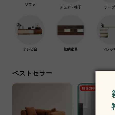
ソファ
チェア・椅子
テーブ
テレビ台
収納家具
ドレッ
ベストセラー
19％OFF