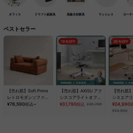
オフィス
クラフト紙家具
高級木材家具
マットレス
ローテ
ベストセラー
19％OFF
26％OFF
【売れ筋】Soft Prime
【売れ筋】AXISU アク
【売れ筋】A
レトロモダンソファベ
シスコアライトオフィ
シスエアリ
ッド｜20色以上から選
¥76,590
~
スチェア
¥31,790
フィスチェ
¥24,990
税込
税込
¥39,290
べるコーデュロイ
¥33,990
2WAY【色カスタマイ
ズ可】