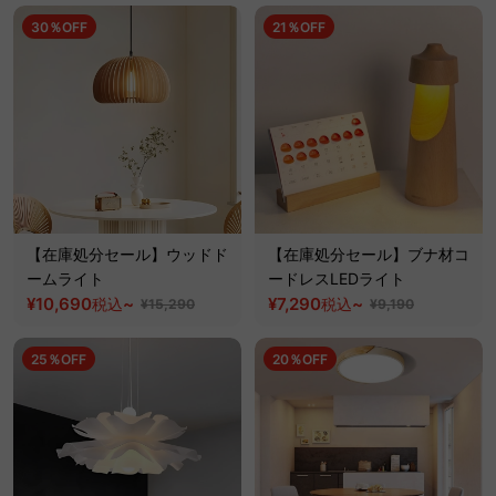
30％OFF
21％OFF
【在庫処分セール】ウッドド
【在庫処分セール】ブナ材コ
ームライト
ードレスLEDライト
¥10,690
~
¥7,290
~
税込
税込
¥15,290
¥9,190
25％OFF
20％OFF