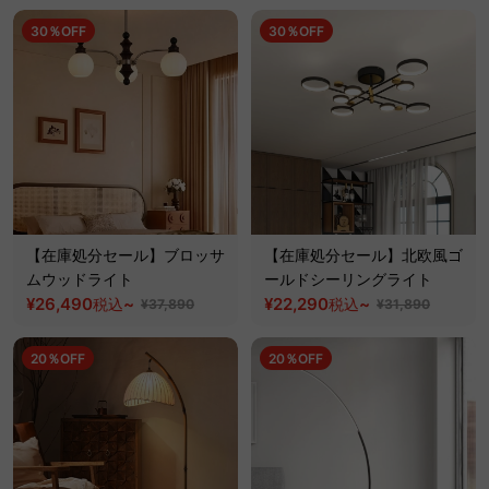
30％OFF
30％OFF
【在庫処分セール】ブロッサ
【在庫処分セール】北欧風ゴ
ムウッドライト
ールドシーリングライト
¥26,490
~
¥22,290
~
税込
税込
¥37,890
¥31,890
20％OFF
20％OFF