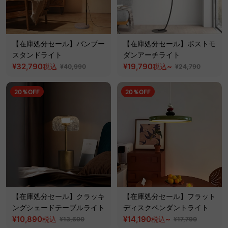
【在庫処分セール】バンブー
【在庫処分セール】ポストモ
スタンドライト
ダンアーチライト
¥32,790
¥19,790
~
税込
税込
¥40,990
¥24,790
20％OFF
20％OFF
【在庫処分セール】クラッキ
【在庫処分セール】フラット
ングシェードテーブルライト
ディスクペンダントライト
¥10,890
¥14,190
~
税込
税込
¥13,690
¥17,790