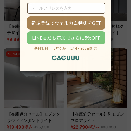
【在庫処分セール】トーテム
【在庫処分セール】波模様ク
デザインペンダントライト
リスタルペンダントライト
¥9,890
¥16,690
税込
税込
¥13,190
¥23,890
25％OFF
25％OFF
【在庫処分セール】モダンク
【在庫処分セール】和モダン
ラウドペンダントライト
フロアライト
¥19,490
¥22,790
~
税込
税込
¥25,990
¥30,390