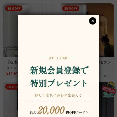
25％OFF
25％OFF
【在庫処分セール】シンプル
【在庫処分セール】和モダン
＆エレガントダイニングライ
ペンダントライト
ト
¥12,190
~
¥27,790
税込
税込
¥16,290
¥37,090
25％OFF
30％OFF