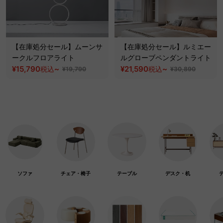
【在庫処分セール】ムーンサ
【在庫処分セール】ルミエー
ークルフロアライト
ルグローブペンダントライト
¥15,790
~
¥21,590
~
税込
税込
¥19,790
¥30,890
ソファ
チェア・椅子
テーブル
デスク・机