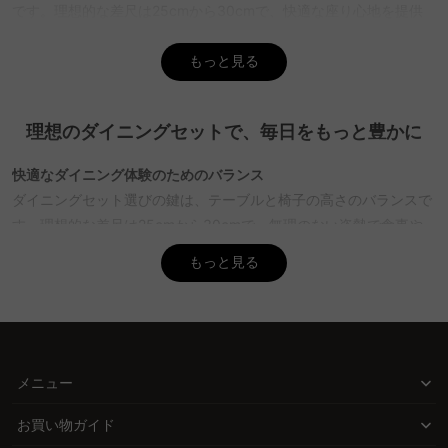
です。理想的な差尺は25cmから30cmで、快適な座り心地を提供
します。また、設置場所のスペースを考慮し、人数に応じたテーブ
ルサイズを選ぶことが大切です。CAGUUUでは、無料インテリア提
もっと見る
案「MyCoordi」を利用して、最適なセットを選ぶお手伝いをして
います。
理想のダイニングセットで、毎日をもっと豊かに
Q. テーブルと椅子の素材やデザインはどのように選べば良
いですか？
快適なダイニング体験のためのバランス
A. 素材やデザインは、部屋の雰囲気や使い勝手に合わせて選ぶと良
ダイニングセット選びの鍵は、テーブルと椅子の高さのバランスで
いでしょう。無垢材は自然な温かみがあり、長く使うほど風合いが
増します。セラミックやメラミン化粧板は手入れが簡単で耐久性が
す。理想的な差尺は25cmから30cmで、無理のない姿勢で食事や
あります。CAGUUUでは北欧モダンやヴィンテージスタイルなど、
作業ができる環境を提供します。座面高は身長に合わせて選び、足
もっと見る
多彩な選択肢を提供しており、バーチャルショールームで実際の雰
のかかとが床につく状態が理想です。
囲気を確認することができます。
スペースと人数に応じた選択
Q. テーブルと椅子をセットで購入するメリットは何です
か？
設置場所のスペースを考慮することも大切です。2人掛けから5人以
上まで、人数に応じた幅のテーブルを選ぶことで、快適な動線と食
A. テーブルと椅子をセットで購入することで、デザインや高さのバ
メニュー
ランスが考慮されているため、失敗が少なく済みます。セット購入
事スペースを確保できます。椅子を引いたり立ち座りしたりするス
は、時間と手間を省くことができ、統一感のあるインテリアを簡単
ペースを考慮することで、動きやすさもアップします。
お買い物ガイド
に実現できます。CAGUUUのセット商品は5年品質保証がついてお