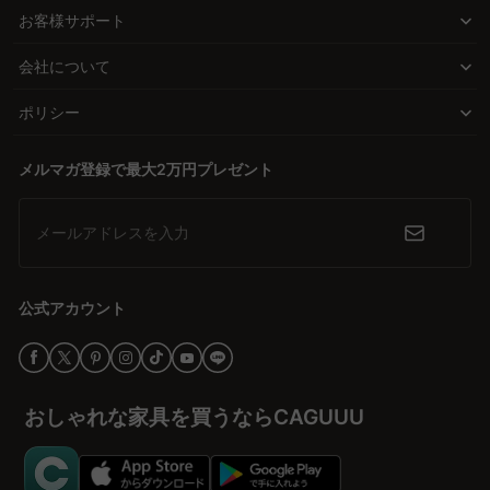
り、安心して購入することができます。
素材とデザインで個性を演出
お客様サポート
素材やデザインは部屋の雰囲気を大きく左右します。無垢材の自然
会社について
な温かみやセラミックの耐久性など、好みに合わせて選ぶことがで
きます。形状も長方形や円形など、ライフスタイルに合ったものを
ポリシー
選ぶことで、居心地の良い空間を作り出します。
メルマガ登録で最大2万円プレゼント
信頼と安心の提供
購入後も安心して使い続けられるよう、5年の品質保証や無料イン
テリア提案サービスを提供しています。多くの高評価レビューが信
メールアドレスを入力
頼性を証明しており、安心して選べる家具選びをサポートします。
今すぐ理想のダイニングセットを
公式アカウント
豊富なスタイルと選択肢から、理想のダイニングセットを見つけ出
し、毎日の食事をもっと特別なものに。バーチャルショールームで
実際の配置を体験しながら、満足のいく選び方を楽しんでくださ
い。
おしゃれな家具を買うならCAGUUU