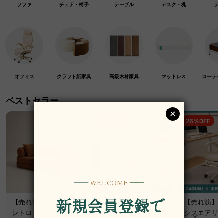
ソファ
チェア・椅子
テーブル
デスク・机
オフィス
クラフト紙家具
高級木材家具
マットレス
ローテ
ベストセラー
19％OFF
26％OFF
【売れ筋】Soft Prime
【売れ筋】AXISU アク
【売れ筋】A
レトロモダンソファベ
シスコアライトオフィ
シスエアリ