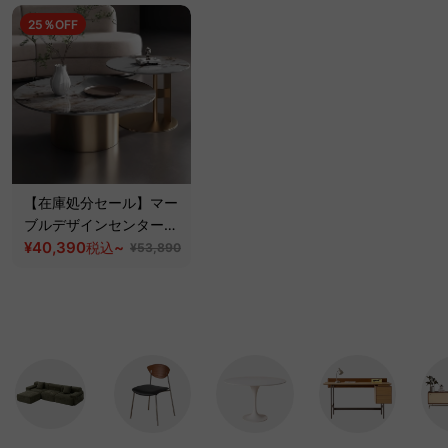
25％OFF
【在庫処分セール】マー
ブルデザインセンターテ
ーブル
¥40,390
~
税込
¥53,890