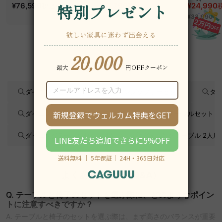
ッド｜20色以上から選
¥76,590
~
スチェア
¥31,790
フィスチェ
¥24,990
税込
税込
¥39,290
べるコーデュロイ
¥33,990
2WAY【色カスタマイ
ズ可】
関連カテゴリ
ダイニングセット
ダイニングソファーセット
ダイ
ダイニングテーブルセット 2人
ガーデンテーブルセット
ダイニングテーブルセット 4人
ダイニングテーブル 2人用
よくあるご質問（Q&A）
Q. テーブルと椅子のセットを選ぶ際に、どのようなポイン
トに注意すべきですか？
A. テーブルと椅子のセットを選ぶ際は、まず高さのバランスが重要