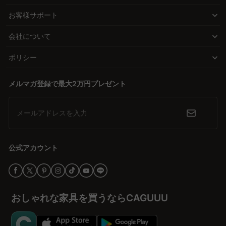
させます。
Q. 洗えるラグを選ぶ際にインテリアとの調和を考えるに
お客様サポート
は？
信頼性が高いサービスと保証
A. 洗えるラグを選ぶ際には、色やデザインがインテリアに合うかど
会社について
CAGUUUは、5年品質保証と無料インテリア提案サービス
うかも重要です。汚れが目立ちにくい中間色や柄物を選ぶと日常の
「MyCoordi」で安心感を提供します。バーチャルショールームで
手入れが楽になります。CAGUUUのバーチャルショールームを活用
ポリシー
の体験は、理想の住空間をより現実的にイメージする手助けとなり
すれば、部屋の雰囲気にぴったりなラグを見つけることができま
す。北欧モダンやヴィンテージなど多彩なスタイルから選べるの
ます。高評価レビューを持つ商品が選ばれる理由がここにあます。
メルマガ登録で最大2万円プレゼント
で、理想の空間を演出することができます。
今すぐ手に入れよう、理想のラグ
ワクワクが止まらない家づくりをサポートするCAGUUUの洗えるラ
メールアドレスを入力
グで、自由気ままなインテリアを実現しましょう。多彩なスタイル
から選び、快適な生活空間を手に入れましょう。
公式アカウント
おしゃれな家具を買うならCAGUUU