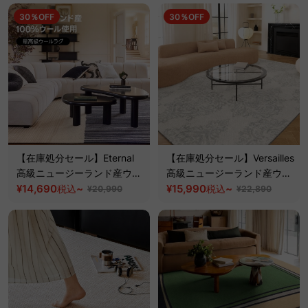
30％OFF
30％OFF
【在庫処分セール】Eternal
【在庫処分セール】Versailles
高級ニュージーランド産ウー
高級ニュージーランド産ウー
ルラグ
¥14,690
~
ルラグ
¥15,990
~
税込
税込
¥20,990
¥22,890