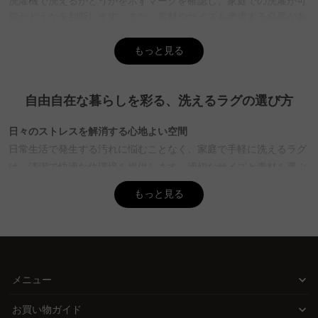
洗濯機で洗えるかどうかを示すマークを確認し、家庭での洗濯が可
能かどうかを判断します。また、素材やサイズも考慮する必要があ
ります。ポリエステルやナイロンなどの化学繊維は乾きやすく、自
宅での洗濯に適しています。CAGUUUでは、豊富な品揃えから用途
もっと見る
に合ったラグを選ぶことができ、無料インテリア提案
「MyCoordi」で最適なスタイルを見つけることができます。
自由自在な暮らしを彩る、洗えるラグの選び方
Q. 洗えるラグの洗濯時に注意すべきことは何か？
A. 洗えるラグを洗濯する際には、洗濯ネットを使用し、弱水流で洗
日々のストレスを解消する心地よい空間
うことが推奨されています。おしゃれ着用洗剤や中性洗剤を使い、
日常生活で発生する汚れに悩むことなく、家庭で手軽に洗えるラグ
陰干しで乾かすことでラグの品質を保つことができます。CAGUUU
は、清潔で快適な住環境を提供します。適切なサイズと素材を選ぶ
のラグは5年品質保証があり、耐久性にも優れていますので、安心
して使用できます。
ことで、ラグの洗濯も簡単に行えます。これにより、家族やペット
もっと見る
との楽しい時間に集中できます。
Q. ラグの選び方で機能性を重視するにはどうすればいい
か？
高品質な素材で安心の選択
A. 機能性を重視する場合、防ダニ・抗菌消臭、撥水加工、滑り止め
ポリエステルやナイロンなどの化学繊維は、乾きやすくメンテナン
加工などの機能がついたラグを選ぶと良いでしょう。特にフローリ
スが容易な選択肢。滑り止め加工や防ダニ・抗菌消臭機能を持つラ
ングで使用する場合は滑り止め加工があると安全です。CAGUUUで
メニュー
グは、フローリングでも安心して使用できます。インテリアに調和
は、信頼性の高いラグを提供しており、多くの高評価レビューが品
質の証となっています。
するデザインを選ぶことで、部屋全体の雰囲気をワンランクアップ
お買い物ガイド