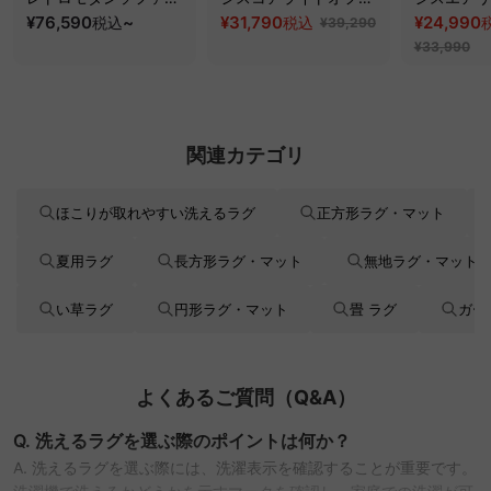
ッド｜20色以上から選
¥76,590
~
スチェア
¥31,790
フィスチェ
¥24,990
税込
税込
¥39,290
べるコーデュロイ
¥33,990
2WAY【色カスタマイ
ズ可】
関連カテゴリ
ほこりが取れやすい洗えるラグ
正方形ラグ・マット
夏用ラグ
長方形ラグ・マット
無地ラグ・マット
い草ラグ
円形ラグ・マット
畳 ラグ
ガー
よくあるご質問（Q&A）
Q. 洗えるラグを選ぶ際のポイントは何か？
A. 洗えるラグを選ぶ際には、洗濯表示を確認することが重要です。