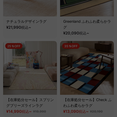
ナチュラルデザインラグ
Greenland ふわふわ柔らかラ
¥21,990
~
グ
税込
¥20,090
~
税込
25％OFF
35％OFF
【在庫処分セール】スプリン
【在庫処分セール】Check ふ
グブリーズラインラグ
わふわ柔らかラグ
¥14,990
~
¥13,090
~
税込
税込
¥19,990
¥20,190