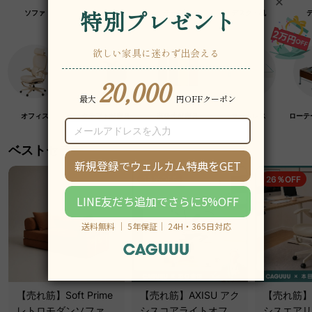
ソファ
チェア・椅子
テーブル
デスク・机
オフィス
クラフト紙家具
高級木材家具
マットレス
ローテ
ベストセラー
19％OFF
26％OFF
【売れ筋】Soft Prime
【売れ筋】AXISU アク
【売れ筋】A
レトロモダンソファベ
シスコアライトオフィ
シスエアリ