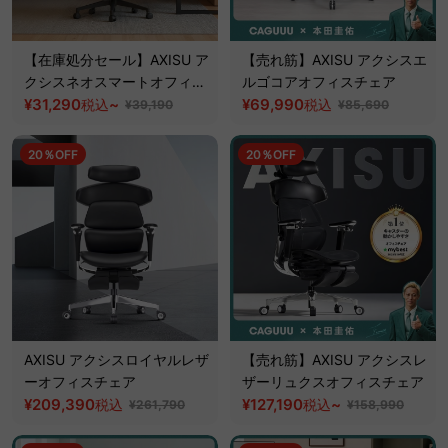
【在庫処分セール】AXISU ア
【売れ筋】AXISU アクシスエ
クシスネオスマートオフィス
ルゴコアオフィスチェア
チェア
¥31,290
~
¥69,990
税込
税込
¥39,190
¥85,690
20％OFF
20％OFF
AXISU アクシスロイヤルレザ
【売れ筋】AXISU アクシスレ
ーオフィスチェア
ザーリュクスオフィスチェア
¥209,390
¥127,190
~
税込
税込
¥261,790
¥158,990