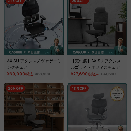
21％OFF
20％OFF
AXISU アクシスノヴァゲーミ
【売れ筋】AXISU アクシスエ
ングチェア
ルゴライトオフィスチェア
¥69,990
¥27,690
~
税込
税込
¥88,990
¥34,690
20％OFF
18％OFF