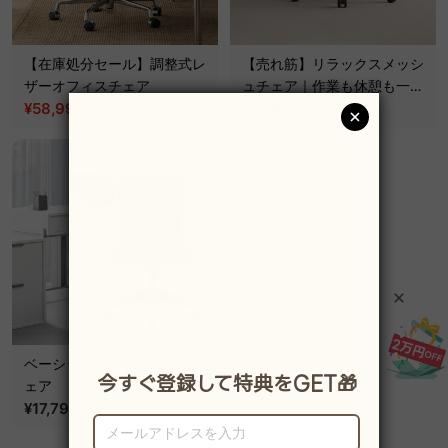
【在庫処分セール】調整式レ
【売れ筋】リラックスメッシ
ザーオフィスチェア
ュチェア｜作業も休憩も一台
¥58,990
~
で完結するフルサポートオフ
¥37,490
税込
税込
¥78,690
ィスチェア
ベーシックモード オフィスチ
ェア
¥17,790
税込