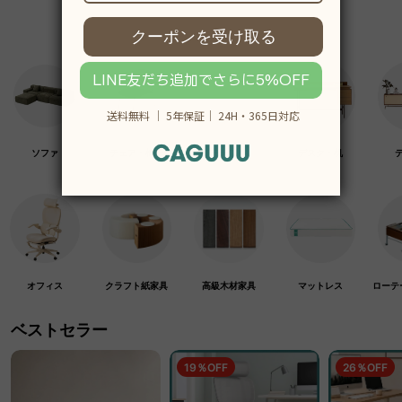
ソファ
チェア・椅子
テーブル
デスク・机
オフィス
クラフト紙家具
高級木材家具
マットレス
ローテ
ベストセラー
19％OFF
26％OFF