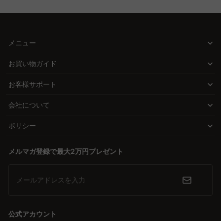
Q. ワークチェアの機能で注目すべきものは何ですか？
素材とデザインで選ぶスタイル
自分の好みや用途に合わせて選べる素材とデザインも重要です。通
A. ワークチェアの機能としては、ロッキング機能やアームレストの
調整機能が注目ポイントです。ロッキング機能は休憩時に背もたれ
気性の高いメッシュや柔らかいファブリック、そして高級感あふれ
メニュー
を傾けてリラックスでき、シンクロロッキング機能があると体への
るPUレザーなど、多彩な選択肢から理想のスタイルを見つけるこ
負担を軽減できます。アームレストは高さや幅が調整可能だと、肩
とができます。どの素材も、耐久性とおしゃれなデザインを兼ね備
お買い物ガイド
こりの予防に役立ちます。CAGUUUのバーチャルショールームで実
えています。
際に機能を確認し、最適なチェアを選ぶことができます。
お客様サポート
信頼できる品質とサービス
Q. ワークチェアを購入する前に試座することは重要です
か？
会社について
CAGUUUは、無垢材などの高品質素材を使用し、優れた耐久性を誇
A. 快適さは個人差が大きいため、可能であれば実際に店舗で試座す
る家具を提供しています。5年品質保証や無料インテリア提案サー
ポリシー
ることをお勧めします。5分程度座ってみて、違和感や圧力ポイン
ビス「MyCoordi」で、安心して購入と利用ができるサポートを提
トがないかを確認することで、長時間の使用に適したチェアを選ぶ
供します。
ことができます。CAGUUUでは無料インテリア提案「MyCoordi」
メルマガ登録で最大2万円プレゼント
を利用して、理想のチェア選びをサポートします。
自由な家具選びでワクワクする家づくり
手の届く価格で高品質なワークチェアを提供するCAGUUUのECモ
メールアドレスを入力
デルは、中間業者を省くことで、多くのスタイルを選べる楽しさを
届けます。今すぐ理想のワークチェアを選び、快適でワクワクする
作業環境を手に入れてみてください。
公式アカウント