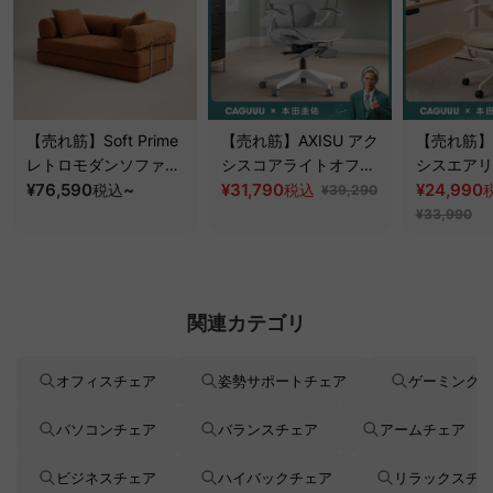
【売れ筋】Soft Prime
【売れ筋】AXISU アク
【売れ筋】A
レトロモダンソファベ
シスコアライトオフィ
シスエアリ
ッド｜20色以上から選
¥76,590
~
スチェア
¥31,790
フィスチェ
¥24,990
税込
税込
¥39,290
べるコーデュロイ
¥33,990
2WAY【色カスタマイ
ズ可】
関連カテゴリ
オフィスチェア
姿勢サポートチェア
ゲーミング
パソコンチェア
バランスチェア
アームチェア
ビジネスチェア
ハイバックチェア
リラックスチ