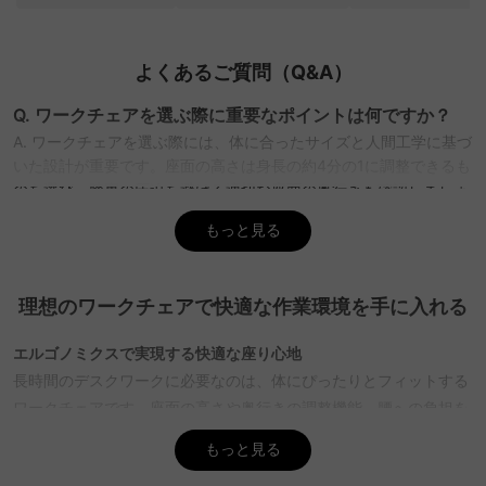
よくあるご質問（Q&A）
Q. ワークチェアを選ぶ際に重要なポイントは何ですか？
A. ワークチェアを選ぶ際には、体に合ったサイズと人間工学に基づ
いた設計が重要です。座面の高さは身長の約4分の1に調整できるも
のを選び、膝裏の圧迫を避ける適切な座面の奥行きも確認しましょ
う。ランバーサポートがあると腰への負担を軽減できます。
もっと見る
CAGUUUでは、豊富な品揃えの中から理想の一脚を見つけることが
でき、5年品質保証で安心して購入できます。
Q. ワークチェアの素材選びで注意すべき点は何ですか？
理想のワークチェアで快適な作業環境を手に入れる
A. ワークチェアの素材は、使用目的や好みに応じて選ぶことが大切
です。メッシュ素材は通気性が高く、長時間のデスクワークで快適
エルゴノミクスで実現する快適な座り心地
です。ファブリックは柔らかい手触りで、オフィスに馴染みやすい
長時間のデスクワークに必要なのは、体にぴったりとフィットする
です。PU/PVCレザーは高級感があり、手入れがしやすいですが、
ワークチェアです。座面の高さや奥行きの調整機能、腰への負担を
通気性はメッシュに劣ることがあります。CAGUUUでは多彩なスタ
軽減するランバーサポートなど、人間工学に基づいた設計が、快適
イルを提供しているため、好みに合った素材とデザインを選ぶこと
もっと見る
な座り心地を提供します。
ができます。