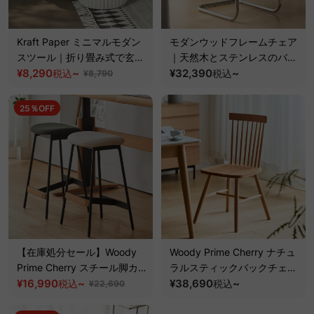
Kraft Paper ミニマルモダン
モダンウッドフレームチェア
スツール｜折り畳み式で玄関
｜天然木とステンレスのバラ
やリビングですぐに使えるミ
¥8,290
~
ンスが映えるデザイン【椅子
¥32,390
~
税込
税込
¥8,790
ニマルサイズ
2脚セット10%OFF】
25％OFF
【在庫処分セール】Woody
Woody Prime Cherry ナチュ
Prime Cherry スチール脚カ
ラルスティックバックチェア
ウンターチェア【高級天然チ
¥16,990
~
【高級天然チェリー材】【椅
¥38,690
~
税込
税込
¥22,690
ェリー材】
子2脚セット5%OFF】