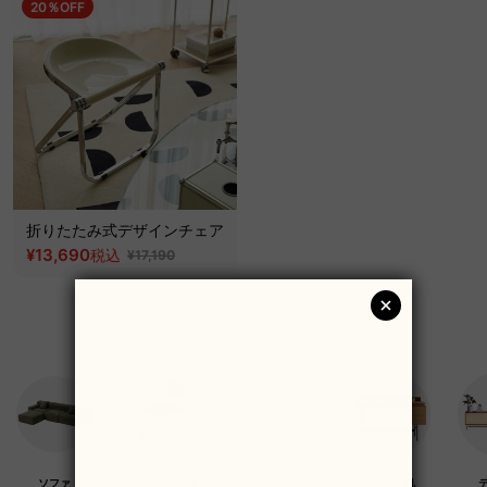
20％OFF
折りたたみ式デザインチェア
¥13,690
税込
¥17,190
ソファ
チェア・椅子
テーブル
デスク・机