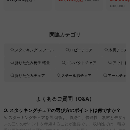
べるコーデュロイ
オフィスチ
¥33,990
2WAY【色カスタマイ
ズ可】
関連カテゴリ
スタッキング スツール
ロビーチェア
木脚チェア
折りたたみ椅子 軽量
コンパクトチェア
アウトド
折りたたみチェア
スチール脚チェア
アームチェ
よくあるご質問（Q&A）
Q. スタッキングチェアの選び方のポイントは何ですか？
A. スタッキングチェアを選ぶ際は、収納性、快適性、素材とデザイ
ンの三つのポイントを考慮することが重要です。収納性では、積み