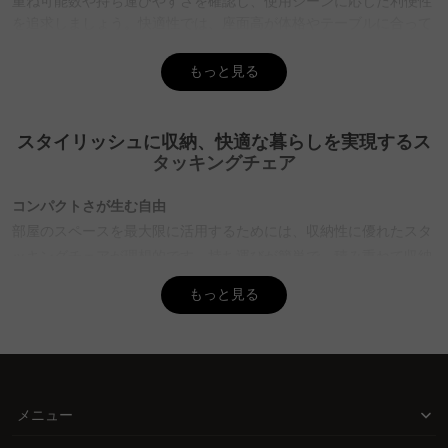
重ね可能数や持ち運びやすさを確認し、使用シーンに応じた利便性
を追求しましょう。快適性では、座面高が体格やテーブルに合って
いるか、クッション素材が長時間の使用に適しているかをチェック
します。素材とデザインは使用場所の雰囲気に合わせて選ぶと良い
もっと見る
でしょう。CAGUUUでは多彩なスタイルの家具を取り揃えており、
MyCoordiサービスでインテリア提案も受けられるので、理想的な
空間作りをサポートします。
スタイリッシュに収納、快適な暮らしを実現するス
タッキングチェア
Q. スタッキングチェアはどのくらいの耐久性があります
か？
コンパクトさが生む自由
A. スタッキングチェアの耐久性は素材や製造品質によりますが、
部屋のスペースを最大限に活用するためには、収納性に優れたスタ
CAGUUUの家具は無垢材などの高品質素材を使用し、優れた耐久性
ッキングチェアが理想的です。持ち運びが簡単で、積み重ねて収納
を誇ります。さらに、5年品質保証が付いているため、安心して長
く使用できるのが特徴です。豊富な品揃えの中から最適なモデルを
できるため、必要な時にだけ取り出し、使用後はすぐに片付けられ
もっと見る
選び、信頼性を感じながら快適な生活空間を実現しましょう。
ます。この自由さが生む快適な暮らしを楽しむことができます。
Q. スタッキングチェアの収納方法にはどのような種類があ
快適な座り心地で長時間の使用も安心
りますか？
座る時間が長い場合、快適性は欠かせません。スタッキングチェア
A. スタッキングチェアの収納方法には、通常の積み重ねタイプとネ
は座面高やクッション素材に工夫を凝らし、体に無理なくフィット
スティングタイプがあります。積み重ねタイプは脚を重ねて収納す
メニュー
するデザインを採用しています。自分の体型に合った高さと素材を
る一般的な方法で、スペースを節約できます。ネスティングタイプ
は平行にスライドさせて収納する方式で、キャスター付きのモデル