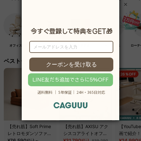
オフィス
クラフト紙家具
高級木材家具
マットレス
ローテ
ベストセラー
19％OFF
26％OFF
【売れ筋】Soft Prime
【売れ筋】AXISU アク
【YouTu
レトロモダンソファベ
シスコアライトオフィ
画で紹介！】
ッド｜20色以上から選
¥76,590
~
スチェア
¥31,790
クシスエア
¥24,990
税込
税込
¥39,290