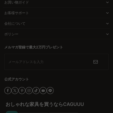
選ぶことで、長時間のデスクワークでも疲れにくく、健康的な姿勢
お買い物ガイド
が多く、よりスムーズな移動ができます。CAGUUUでは、利便性を
を維持できます。
重視した様々なタイプのスタッキングチェアを提供しており、最適
お客様サポート
な収納方法を選ぶことで、効率的な空間活用が可能になります。
デザインと素材が織りなす魅力
会社について
スタッキングチェアは、多様なデザインと素材が揃っており、使用
シーンに合わせて選べる楽しさがあります。メッシュやウレタンな
ポリシー
どの素材はそれぞれ特徴があり、通気性や耐久性を重視すること
で、日常生活をさらに豊かに彩ります。部屋のインテリアにマッチ
メルマガ登録で最大2万円プレゼント
するデザインを選び、心地よい空間を作り上げましょう。
安心の保証とサービスで選ぶ楽しさ
メールアドレスを入力
CAGUUUは、品質保証と無料インテリア提案サービスを提供し、安
心して家具選びを楽しむことをサポートします。多くの高評価レビ
ューが品質の証明となり、バーチャルショールームを利用すれば、
公式アカウント
購入前に理想の空間をイメージすることができます。スタッキング
チェアで快適な暮らしを手に入れましょう。
おしゃれな家具を買うならCAGUUU