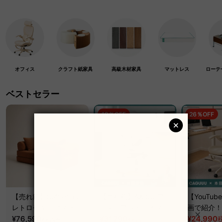
オフィス
クラフト紙家具
高級木材家具
マットレス
ローテ
ベストセラー
19％OFF
26％OFF
【売れ筋】Soft Prime
【売れ筋】AXISU アク
【YouTu
レトロモダンソファベ
シスコアライトオフィ
画で紹介！】
ッド｜20色以上から選
¥76,590
~
スチェア
¥31,790
クシスエア
¥24,990
税込
税込
¥39,290