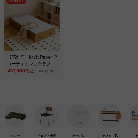
20％OFF
【売れ筋】Kraft Paper ア
コーディオン型クラフト
ベッド
¥37,590
~
税込
¥46,990
ソファ
チェア・椅子
テーブル
デスク・机