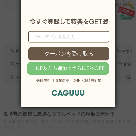
べるコーデュロイ
オフィスチ
¥33,990
2WAY【色カスタマイ
ズ可】
関連カテゴリ
ダブルサイズ ベッド
ワイドダブルベッド
マット
ソファーベッド ダブル
ダブルベッド 収納
ダブル
ベッドフレーム ダブル
ダブルベッド フレーム
ベ
よくあるご質問（Q&A）
Q. 6畳の部屋に最適なダブルベッドの種類は何か？
A. 6畳の部屋には、限られたスペースを有効活用できるロータイプ
や収納付きベッドがおすすめです。ロータイプは視線が低くなり、
部屋全体に開放感を与えます。収納付きベッドは、ベッド下を活用