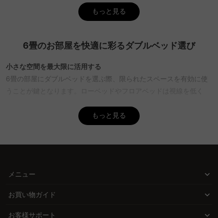
して収納力をアップ。CAGUUUでは、これらのタイプを含む多彩な
もっと見る
スタイルを提供しているため、好みに合ったベッドが見つかます。
Q. ダブルベッドを配置する際のポイントは？
6畳のお部屋を快適に彩るダブルベッド選び
A. ベッドを配置する際は、壁際に置くことでスペースを広く確保で
きます。また、動線を確保するために周囲に50〜60cmの通路幅を
小さな空間を最大限に活用する
設けると良いです。CAGUUUの無料インテリア提案「MyCoordi」
6畳の部屋にダブルベッドを選ぶ際、限られたスペースを有効に使
を利用すれば、最適なレイアウトを提案し、快適な空間作りをサポ
うことが鍵となります。ローベッドやフロアベッドは視線を低く
ートします。
し、部屋に開放感を与えます。また、収納付きベッドはスペースを
Q. ダブルベッドを選ぶ際に注意すべき点は？
節約し、物が多い場合でもスッキリとした空間を保つことができま
もっと見る
A. 畳のサイズを確認し、部屋の寸法に合ったベッドを選ぶことが重
す。
要です。ヘッドボードのデザインも圧迫感に影響するため、シンプ
ルで薄型のものが望ましい。CAGUUUのベッドは無垢材などの高品
CAGUUUの提案で理想の寝室を実現
質素材を使用し、優れた耐久性を持つため、安心して選べます。
CAGUUUでは、おしゃれで高品質な家具を手の届く価格で提供して
Q. CAGUUUのベッドの特徴は？
います。北欧モダンやヴィンテージ、ナチュラルスタイルなど、多
メニュー
A. CAGUUUのベッドは、北欧モダンやヴィンテージ、ナチュラル
彩なデザインから選び、部屋を広く見せつつ機能的なベッドを見つ
など多彩なスタイルから選べます。中間業者を省いた直接ECモデル
お買い物ガイド
けることができます。無垢材を使用した耐久性のある家具で、長く
により、手の届く価格で提供。さらに、5年品質保証があるため、
愛される寝室を作り上げましょう。
お客様サポート
長く安心して使用できます。バーチャルショールームで実際の配置