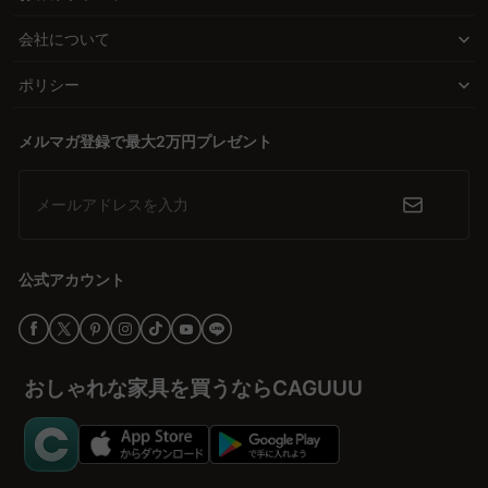
イメージを確認できるのも魅力。
品質とデザインの絶妙なバランスを誇る
会社について
CAGUUUの家具は、品質、デザイン、価格のバランスが絶妙に保た
れています。中間業者を省いた直接ECモデルにより、高品質素材を
ポリシー
使用しながらもコストを抑えることができます。これにより、手軽
に理想のインテリアを実現できます。
メルマガ登録で最大2万円プレゼント
安心のサービスで快適な購入体験を
メールアドレスを入力
購入後も安心して使い続けられるよう、5年品質保証を提供してい
ます。多くの高評価レビューが信頼性を証明しており、無料インテ
リア提案やバーチャルショールームを活用して、理想の寝室を構築
公式アカウント
する手助けをしています。今すぐCAGUUUのサイトを訪れて、夢の
家具を手に入れましょう。
おしゃれな家具を買うならCAGUUU