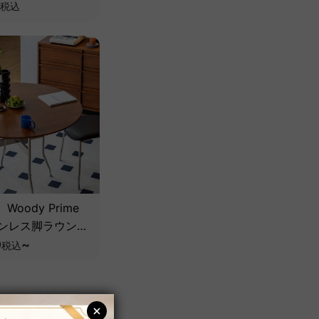
天然ツゲ材】
税込
oody Prime
テンレス脚ラウンド
テーブル【高級天
0
~
税込
】