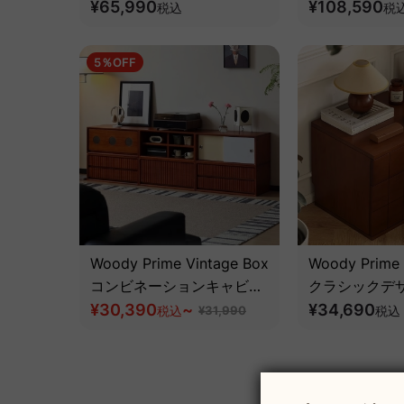
テーブル【高級天然ツゲ
¥65,990
スト【高級天
¥108,590
税込
税
材】
5％OFF
Woody Prime Vintage Box
Woody Prime 
コンビネーションキャビネ
クラシックデ
ット【高級天然ツゲ材】
¥30,390
~
納キャビネッ
¥34,690
税込
¥31,990
税込
ツゲ材】