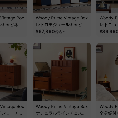
Vintage Box
Woody Prime Vintage Box
Woody Pr
ルキャビネッ
レトロモジュールキャビネ
レトロカ
ツゲ材】
ット｜本棚から収納まで使
¥67,890
~
ビネット
¥86,69
込
税込
い方が広がる大容量設計
材】
【高級天然ツゲ材】
Vintage Box
Woody Prime Vintage Box
Woody Pr
インローチェ
ナチュラルラインチェスト
全身鏡付