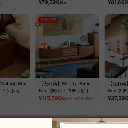
然ツゲ材】
【高級天然ツゲ材】
¥79,290
ク【高級
¥81,690
込
税込
20％OFF
Vintage Box
【売れ筋】Woody Prime
【売れ筋】W
ザイン多段収
Box 北欧レトロテレビボー
Box ス
ト【高級天然
ド【高級天然ツゲ材】
¥115,790
~
デザイン
¥37,39
税込
¥144,790
然ツゲ材