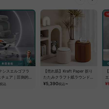
1
 アクシスエルゴフラ
【売れ筋】Kraft Paper 折り
【
スチェア｜圧倒的な
たたみクラフト紙ラウンドス
エ
とフルサポート構造
ツール
¥5,390
~
¥
税込
税込