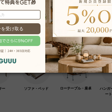
ル
デスク・机
オフィス
クラ
ローテーブル・座卓
サー
ソファ・ベッド
ハンガ
ート