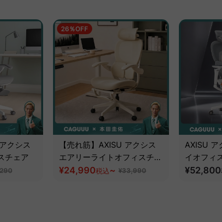
26％OFF
 アクシス
【売れ筋】AXISU アクシス
AXISU
スチェア
エアリーライトオフィスチェ
イオフィ
ア
¥24,990
~
追従機能
¥52,800
,290
税込
¥33,990