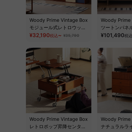
Woody Prime Vintage Box
Woody Prime 
モジュール式レトロウッド
ツートンパネ
キャビネット【高級天然ツ
¥32,190
~
ト【高級天然
¥101,490
税込
¥35,790
税
ゲ材】
Woody Prime Vintage Box
Woody Prime 
レトロポップ昇降センター
ナチュラルラ