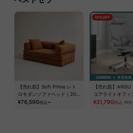
19％OFF
【売れ筋】Soft Prime レト
【売れ筋】AXISU
ロモダンソファベッド｜20
コアライトオフィ
色以上から選べるコーデュロ
¥76,590
~
¥31,790
税込
税込
¥39
イ2WAY【色カスタマイズ
可】