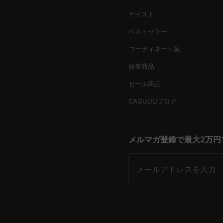
CAGUUUは、無垢材を使用した高品質なチェストを提供し、
テイスト
空間を実現するサポートも充実しています。 CAGUUUのク
ベストセラー
コーディネート集
新着商品
セール商品
CAGUUUブログ
メルマガ登録で最大2万円
メールアドレスを入力