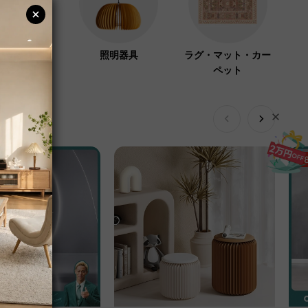
ーラック・コ
照明器具
ラグ・マット・カー
ハンガー
ペット
1