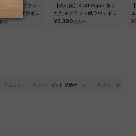
 アクシスエルゴフラ
【売れ筋】Kraft Paper 折り
【
スチェア｜圧倒的な
たたみクラフト紙ラウンドス
エ
とフルサポート構造
ツール
¥5,390
~
¥
税込
税込
・チェスト
クローゼット 収納ケース
クローゼット収
置スペースの採寸は必須で、クローゼット内の幅、高さ、奥行き