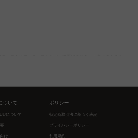
しょう。素材については、木製は調湿効果があり、プラスチック
di」で理想のチェスト選びをサポートします。
の衣類を収納できる一方、ローチェストは圧迫感が少なく、天板
。プラスチック製は軽量で移動がしやすく、コストパフォーマン
イチェストやローチェストなど、設置場所に合った高さのものを
用した高品質なチェストを提供し、5年品質保証で長く安心して
あることを確認することで、日々のストレスを軽減します。ま
について
ポリシー
簡単です。ファブリック製は通気性に優れ、選ぶ素材によってク
UUUについて
特定商取引法に基づく表記
要
プライバシーポリシー
向け
利用規約