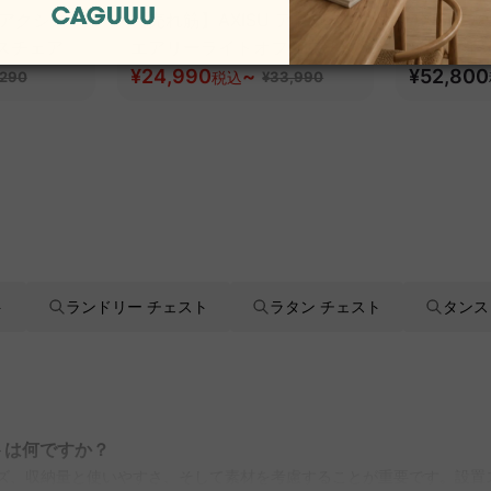
 アクシス
【売れ筋】AXISU アクシス
AXISU
スチェア
エアリーライトオフィスチェ
イオフィ
ア
¥24,990
~
追従機能
¥52,800
,290
税込
¥33,990
ト
ランドリー チェスト
ラタン チェスト
タンス
トは何ですか？
イズ、収納量と使いやすさ、そして素材を考慮することが重要です。設