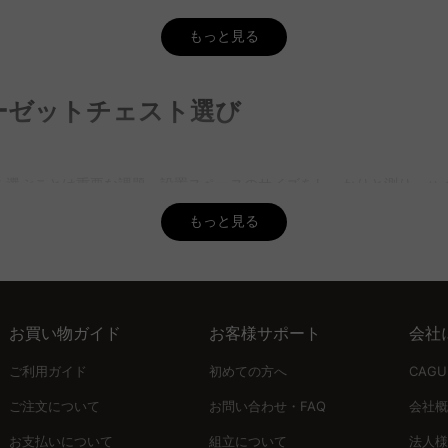
出しの奥行きや深さを確認し、開閉がスムーズであるかもチェックしま
チェストを取り揃えており、無料のインテリア提案サービス「MyCoor
もっと見る
いですか？
気に合わせて選ぶと良いです。ハイチェストは同じ設置面積でより多く
ーゼットチェスト選び
UUUの豊富な品揃えから選べ、5年品質保証で安心して購入できます。
製などがあります。木製は調湿効果があり、衣類の収納に適しています
を選ぶことは重要な課題。設置スペースのサイズをしっかりと測り、ハ
摩擦による劣化に注意が必要です。CAGUUUでは、これらの素材を使
もっと見る
イテムはアクセスしやすい位置に配置し、引き出しの開閉がスムーズで
ィスプレイスペースとしても活用できます。
お買い物ガイド
お客様サポート
会社
要素。木製チェストは調湿効果に優れ、プラスチック製は軽量で移動が
ご利用ガイド
初めての方へ
CAG
ご注文について
お問い合わせ・FAQ
会社概
お支払いについて
組立について
法人様