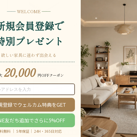
ローテーブル・座卓
サー
ソファ・ベッド
ハンガ
ート
26％OFF