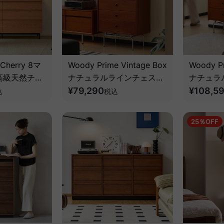
 Cherry 8マ
Woody Prime Vintage Box
Woody Pr
高級天然チェ
ナチュラルラインチェスト
ナチュラ
【高級天然ツゲ材】
¥79,290
スト【高
¥108,5
込
税込
25％OFF