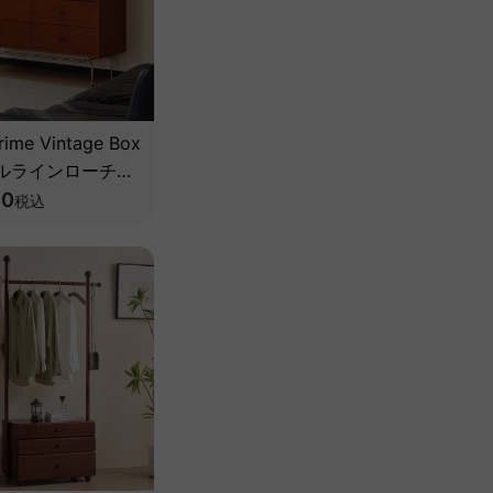
ime Vintage Box
ルラインローチェ
級天然ツゲ材】
90
税込