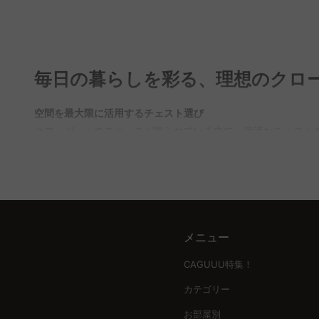
を正確に測ることが大切です。収納する衣類の量に応じて引き
製は軽量で移動が簡単です。CAGUUUでは、多彩なスタイルの
Q. クローゼットチェストの高さはどのように選べば良
A. チェストの高さは、収納スペースの活用方法や部屋の雰囲
毎日の暮らしを彩る、理想のクロ
を作業スペースとしても活用できます。どちらのタイプもCAG
Q. チェストの素材による違いは何ですか？
空間を最大限に活用するチェスト選び
A. チェストの素材は、木製、プラスチック製、ファブリック
クローゼットのスペースが限られている中で、最適なチェスト
スに優れています。ファブリック製は通気性に優れていますが、
選ぶことで、収納力を最大限に引き出すことができます。
使用できます。
使いやすさを追求した収納設計
収納量と使いやすさは、チェスト選びの要。頻繁に使用するア
た、天板付きのチェストは、収納効率を高めるだけでなく、デ
メニュー
素材がもたらす価値と美しさ
チェストの素材は、収納するアイテムの状態を左右する重要な
CAGUUU特集！
ローゼットの雰囲気も大きく変わります。
カテゴリー
安心して選べる品質保証とサービス
お部屋別