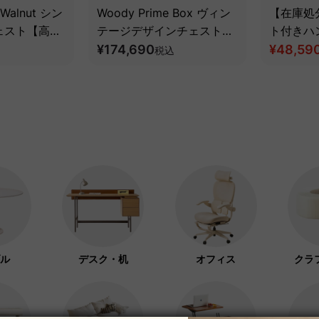
 Walnut シン
Woody Prime Box ヴィン
【在庫処
ェスト【高級
テージデザインチェスト
ト付きハ
ウォールナッ
【高級天然ツゲ材】
¥174,690
¥48,59
税込
ル
デスク・机
オフィス
クラ