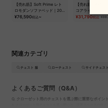
【売れ筋】Soft Prime レト
【売れ筋】AXISU
ロモダンソファベッド｜20
コアライトオフィ
色以上から選べるコーデュロ
¥76,590
~
¥31,790
税込
税込
¥39
イ2WAY【色カスタマイズ
可】
関連カテゴリ
チェスト 服
ローチェスト
サイドチェス
よくあるご質問（Q&A）
Q. クローゼット用のチェストを選ぶ際に重要なポイン
A. クローゼット用チェストを選ぶ際には、設置スペースのサ