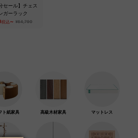
分セール】チェス
ンガーラック
0
~
税込
¥64,790
フト紙家具
高級木材家具
マットレス