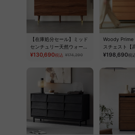
【在庫処分セール】ミッド
Woody Prime
センチュリー天然ウォール
スチェスト【
ナットチェスト
¥130,690
リー材】
¥198,690
税込
¥174,290
税