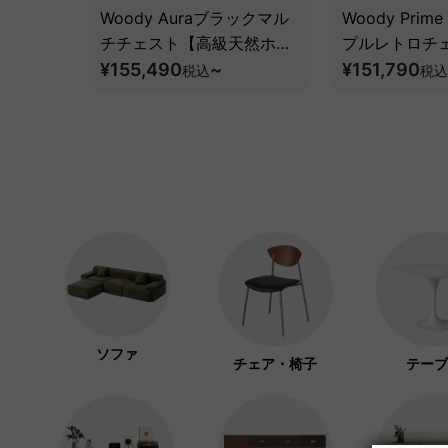
Woody Auraブラックマル
Woody Prime
チチェスト【高級天然ホワ
プルレトロチ
イトアッシュ材】
¥155,490
~
天然ブラック
¥151,790
税込
税込
ト材】
ソファ
チェア・椅子
テーブ