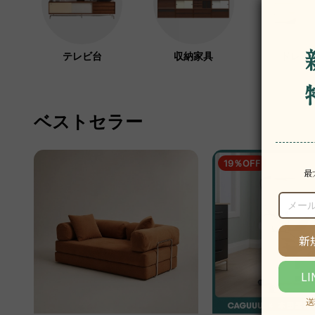
テレビ台
収納家具
ドレッ
ベストセラー
19％OFF