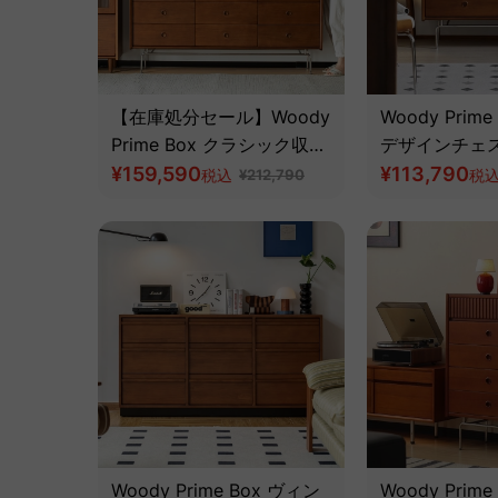
【在庫処分セール】Woody
Woody Prim
Prime Box クラシック収納
デザインチェ
キャビネット
¥159,590
然ツゲ材】
¥113,790
税込
¥212,790
税
Woody Prime Box ヴィン
Woody Prime 