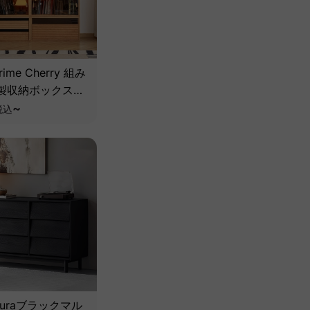
rime Cherry 組み
製収納ボックス
然チェリー材】
~
税込
 Auraブラックマル