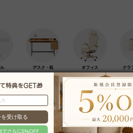
ル
デスク・机
オフィス
クラ
ローテーブル・座卓
サー
ソファ・ベッド
ハンガ
ート