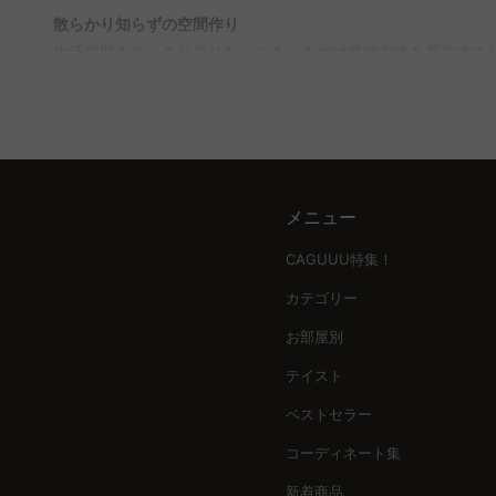
Q. 引き出し収納のデメリットは？
散らかり知らずの空間作り
A. 引き出し収納は、深すぎるとデッドスペースができる可能
生活空間をすっきり見せたいとき、まずは収納方法を見直すこ
CAGUUUのバーチャルショールームを利用すれば、実際の配
イズや収納物に合わせた選び方で、使い勝手と美しさを両立で
収納ボックス選びのポイント
収納ボックスを選ぶ際は、設置場所の寸法や収納物の種類を意
優れた木製やホコリを防ぐ蓋付きタイプが役立つ。素材と深さ
メニュー
デザイン性と機能性の融合
収納ボックスは、機能だけでなくインテリアの一部としての役
CAGUUU特集！
クリアタイプは中身が見えるため整理が簡単ですが、ラベリン
カテゴリー
信頼の品質とサービス
お部屋別
耐久性の高い素材や安心の5年品質保証で、長く使える収納アイ
テイスト
リアコーディネートまで、ワクワクする家づくりができます。
ベストセラー
理想の収納へ一歩踏み出す
コーディネート集
整理整頓の新しいスタートを引き出し収納ボックスで始めてみ
新着商品