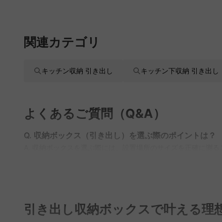
関連カテゴリ
キッチン収納 引き出し
キッチン下収納 引き出し
よくあるご質問（Q&A）
Q. 収納ボックス（引き出し）を選ぶ際のポイントは？
A. 収納ボックスを選ぶ際には、設置場所のサイズを正確に測
を選ぶと良いです。頻繁に使う物には取り出しやすい引き出しタ
「MyCoordi」で、部屋の雰囲気に合ったデザインを選ぶ手助
Q. プラスチック製の収納ボックスの利点と欠点は？
A. プラスチック製の収納ボックスは軽量で移動がしやすく、
引き出し収納ボックスで叶える理
など多彩なデザインを取り揃えており、デザイン性と機能性を