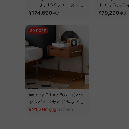
テージデザインチェスト
ナチュラルラ
【高級天然ツゲ材】
¥174,690
【高級天然ツ
¥79,290
税込
税込
20％OFF
Woody Prime Box コンパ
クトベッドサイドキャビネ
ット【高級天然ツゲ材】
¥21,790
税込
¥27,290