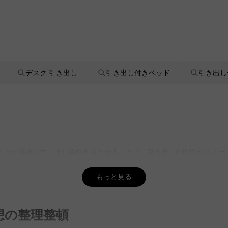
デスク 引き出し
引き出し付きベッド
引き出し
ることが重要です。少し余白を持たせることで、引き出しの開閉がスム
イプが便利です。CAGUUUの豊富な品揃えから、ライフスタイルに
けもできます。
もっと見る
水回りでも使用できます。ただし、デザイン性が木製に比べて劣ることがあ
想の整理整頓
兼ね備えた選択ができます。5年品質保証で安心して購入できます。