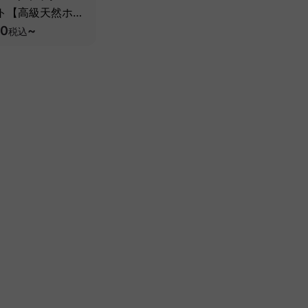
ト【高級天然ホワ
シュ材】
90
~
税込