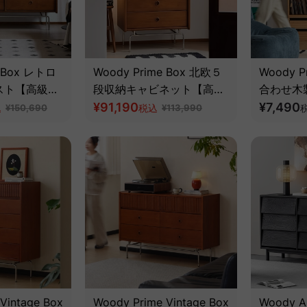
e Box レトロ
Woody Prime Box 北欧５
Woody P
スト【高級天
段収納キャビネット【高級
合わせ木
天然ツゲ材】
¥91,190
【高級天
¥7,490
込
¥150,690
税込
¥113,990
Vintage Box
Woody Prime Vintage Box
Woody