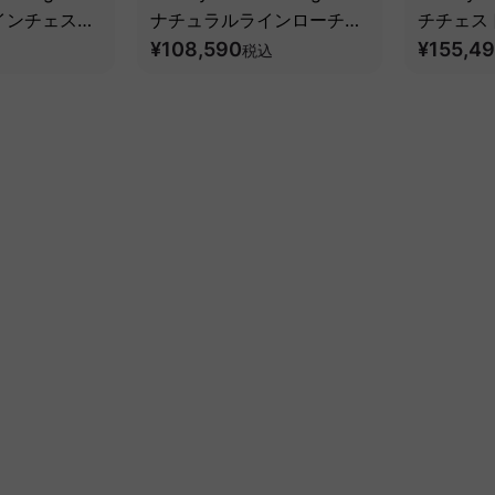
インチェスト
ナチュラルラインローチェ
チチェス
ゲ材】
スト【高級天然ツゲ材】
¥108,590
イトアッ
¥155,4
税込