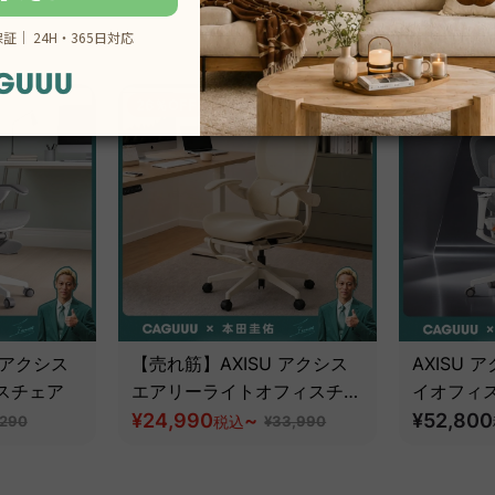
26％OFF
 アクシス
【売れ筋】AXISU アクシス
AXISU
スチェア
エアリーライトオフィスチェ
イオフィ
ア
¥24,990
~
追従機能
¥52,800
,290
税込
¥33,990