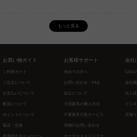
性があるため、収納物の大きさに合わせた選び方が重要です。また、設
とが大切です。引き出し収納ボックスは、物が増えても整理しやすく、
置イメージを確認しながら最適な収納ボックスを選べます。
きます。
もっと見る
識することで失敗を防げます。例えば、頻繁に使うアイテムには取り出
を考慮した選択が、使い勝手を左右します。
お買い物ガイド
お客様サポート
会社
割も重要。北欧モダンやナチュラルスタイルなど、部屋のテーマに合わ
ご利用ガイド
初めての方へ
CAG
グを活用して見た目をさらに整えるのもおすすめ。
ご注文について
お問い合わせ・FAQ
会社概
お支払いについて
組立について
法人様
テムを提供します。「MyCoordi」やバーチャルショールームなどの
配送について
大型家具の搬入方法
ビジネ
ポイントについて
不要家具引取サービス
店舗リ
返品・交換
荷物のお問い合わせ
ましょう。美しいデザインと優れた機能性を兼ね備えたアイテムで、暮
友達紹介キャンペーン
オーダーメイドソファ