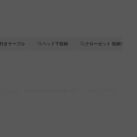
付きテーブル
ベッド下収納
クローゼット 収納ケース
ーズになます。収納する物の種類や量に応じて、引き出しの深さ
合ったボックスを見つけることができます。無料インテリア提案
ります。CAGUUUでは、北欧モダンやヴィンテージスタイル