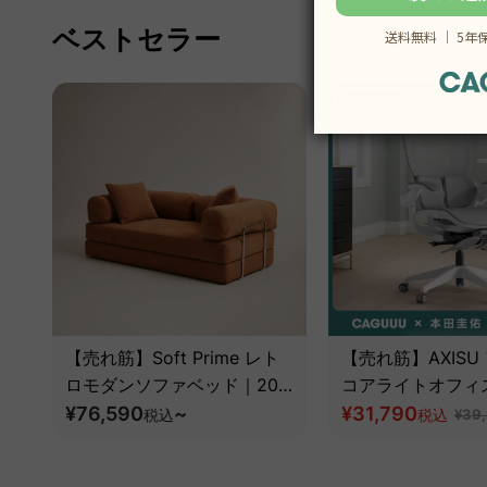
ベストセラー
19％OFF
【売れ筋】Soft Prime レト
【売れ筋】AXISU
ロモダンソファベッド｜20
コアライトオフィ
色以上から選べるコーデュロ
¥76,590
~
¥31,790
税込
税込
¥39
イ2WAY【色カスタマイズ
可】