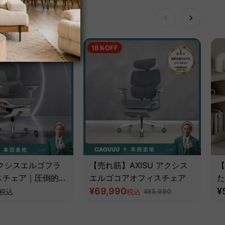
18％OFF
 アクシスエルゴフラ
【売れ筋】AXISU アクシス
【
スチェア｜圧倒的な
エルゴコアオフィスチェア
た
とフルサポート構造
¥69,990
ツ
¥
税込
税込
¥85,690