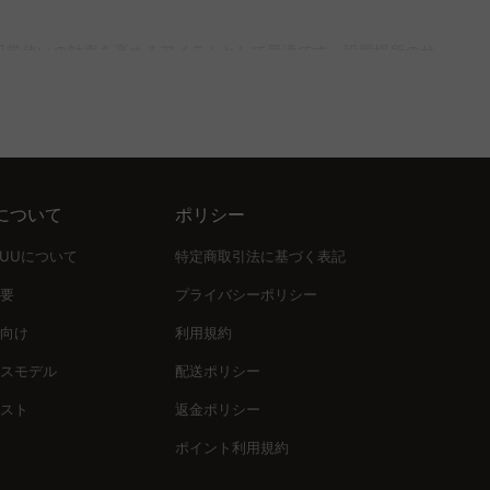
置場所によっては少し余白を持たせて配置する必要があります。
日常使いの効率を高めるアイテムとして最適です。設置場所のサ
しやすい浅型タイプが便利です。衣類などの季節物には防湿性に
について
ポリシー
せたデザインで統一感を持たせると、空間に洗練が生まれます。
UUUについて
特定商取引法に基づく表記
要
プライバシーポリシー
向け
利用規約
サービスを活用すれば、収納ボックスの選び方から設置後のインテ
スモデル
配送ポリシー
スト
返金ポリシー
ポイント利用規約
らしの質を高める選択肢はここにあます。