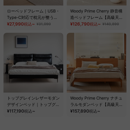
ローベッドフレーム｜USB・
Woody Prime Cherry 静音構
Type-C対応で枕元が整う空
造ベッドフレーム【高級天然
間にゆとりを生む設計
¥27,990
~
チェリー材】
¥126,790
~
税込
税込
¥31,090
¥140,890
トップグレインレザーモダン
Woody Prime Cherry ナチュ
デザインベッド｜トップグレ
ラルモダンベッド【高級天然
インレザーを使用した高めの
¥117,190
~
チェリー材】
¥157,890
~
税込
税込
背もたれ設計でくつろげるベ
ッド