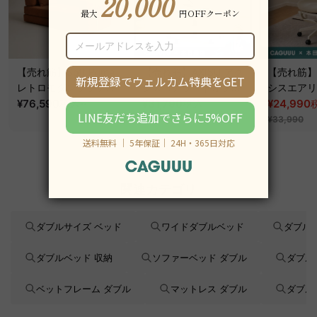
【売れ筋】Soft Prime
【売れ筋】AXISU アク
【売れ筋】A
レトロモダンソファベ
シスコアライトオフィ
シスエアリ
ッド｜20色以上から選
¥76,590
~
スチェア
¥31,790
フィスチェ
¥24,990
税込
税込
¥39,290
べるコーデュロイ
¥33,990
2WAY【色カスタマイ
ズ可】
関連カテゴリ
ダブルサイズ ベッド
ワイドダブルベッド
ダブル
ダブルベッド 収納
ソファーベッド ダブル
ダブル
ベットフレーム ダブル
マットレス ダブル
ダブル