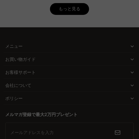
ヘッドボードにコンセント・棚が付いているかといった機能面も暮
育む場所です。CAGUUUのダブルベッドコレクションは、快適さと
らしやすさに直結します。CAGUUUでは、こうした便利な機能を備
もっと見る
美しさを兼ね備えた新しい基準で、あなたの寝室を特別な空間に変
えたベッドフレームを豊富に取り揃えておりますので、お部屋や用
えます。 ---
途に合わせてお選びいただけます。
Q. ダブルベッドのマットレス選びで失敗しないコツはあり
デザイン性も、価格も妥協しない。そんなあなたに。
ますか？
「おしゃれなデザインが欲しいけど高すぎる」「手頃な価格のもの
A. マットレス選びでは、体型やお好みの硬さに合っているかがとて
メニュー
はすぐ壊れる」――そんなジレンマを抱えたことはありませんか？
も重要です。ボンネルコイルは面で体を支えるため硬めの寝心地が
CAGUUUのダブルベッドは、北欧モダン、ヴィンテージ、ナチュラ
特徴で、ポケットコイルは体のラインに沿ってフィットし、横向き
お買い物ガイド
ルなど、多彩なスタイルから選べるうえ、直接ECモデルによる価格
で眠る方にもおすすめです。CAGUUUでは、多様な種類のマットレ
お客様サポート
設定で高いコストパフォーマンスを実現。あなたの理想の寝室を、
スを取り揃えており、すべて5年品質保証付きで安心してお選びい
ただけます。ぜひご自身に合った寝心地をお確かめください。
手の届く価格で叶えます。 ---
会社について
Q. ダブルベッドに適した部屋の広さはどれくらいですか？
あなたにぴったりのベッドが見つかる理由
ポリシー
A. ダブルベッドを快適に設置するには、最低でも4.5畳ほどの広さ
#### スペースを最大限に活かすコンパクト設計 4.5畳から設置可
が必要です。さらに生活動線をしっかり確保するためには、6畳前
能なサイズ感や、ローベッドデザインで部屋を広く見せる工夫。ど
後のお部屋が理想的です。空間をより有効に使いたい場合は、収納
メルマガ登録で最大2万円プレゼント
んな間取りでも、CAGUUUのダブルベッドなら理想のレイアウトが
付きベッドや高さ調整ができる脚付きベッドを選ぶのもおすすめで
可能です。 #### 機能と快適さを両立 収納付きベッドで部屋をす
す。CAGUUUでは、さまざまなお部屋の広さに合わせて使える収納
っきりさせたり、すのこ仕様で通気性を確保したり。さらに、コン
メールアドレスを入力
アイテムやベッドアクセサリーを豊富に取り揃えており、快適な寝