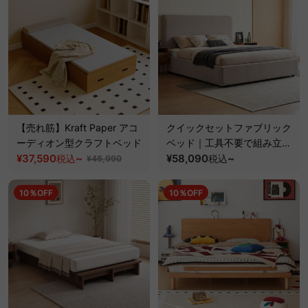
【売れ筋】Kraft Paper アコ
クイックセットファブリック
ーディオン型クラフトベッド
ベッド｜工具不要で組み立て
¥37,590
~
られるクッションベッドフレ
¥58,090
~
税込
税込
¥46,990
ーム
10％OFF
10％OFF