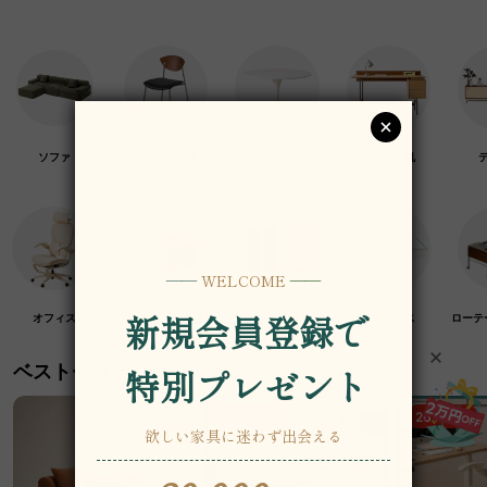
ソファ
チェア・椅子
テーブル
デスク・机
オフィス
クラフト紙家具
高級木材家具
マットレス
ローテ
ベストセラー
19％OFF
26％OFF