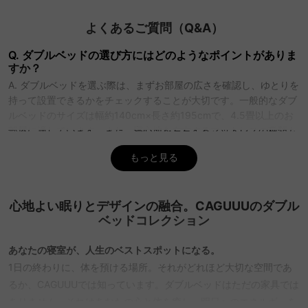
よくあるご質問（Q&A）
Q. ダブルベッドの選び方にはどのようなポイントがありま
すか？
A. ダブルベッドを選ぶ際は、まずお部屋の広さを確認し、ゆとりを
持って設置できるかをチェックすることが大切です。一般的なダブ
ルベッドのサイズは幅約140cm×長さ約195cmで、4.5畳以上のお
部屋に適しています。また、寝心地を左右するマットレスの種類も
重要です。しっかりとした寝心地がお好みの方にはボンネルコイ
もっと見る
ル、体にフィットする柔らかさを求める方にはポケットコイルがお
すすめです。CAGUUUでは、収納付きやコンセント・棚付きなど機
能性に優れたダブルベッドを多数取り揃えており、すべて5年間の
心地よい眠りとデザインの融合。CAGUUUのダブル
品質保証付きで安心してお選びいただけます。
ベッドコレクション
Q. ダブルベッドを購入する際に注意すべき点は何ですか？
A. ダブルベッドをご購入される際には、使用人数や寝返りのしやす
あなたの寝室が、人生のベストスポットになる。
さを考慮することが重要です。お二人でお使いになる場合、お一人
1日の終わりに、体を預ける場所。それがどれほど大切な空間であ
あたり約70cmのスペースとなるため、ゆったり眠りたい方はクイ
るか、CAGUUUでは知っています。ダブルベッドはただの家具では
ーンサイズ以上もご検討ください。また、ベッド下収納の有無や、
ありません。それはあなたの心と体を癒し、明日へのエネルギーを