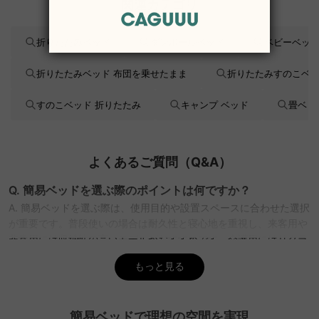
関連カテゴリ
折りたたみベッド
ダンボールベッド
ベビーベッド
折りたたみベッド 布団を乗せたまま
折りたたみすのこベ
すのこベッド 折りたたみ
キャンプ ベッド
畳ベッ
よくあるご質問（Q&A）
Q. 簡易ベッドを選ぶ際のポイントは何ですか？
A. 簡易ベッドを選ぶ際は、使用目的や設置スペースに合わせた選択
が重要です。普段使いの場合は耐久性と寝心地を重視し、来客用や
非常用には収納性の高いモデルがおすすめです。介護用にはリクラ
イニング機能付きが便利です。CAGUUUでは、豊富なスタイルから
もっと見る
選べ、インテリア提案サービス「MyCoordi」で理想の空間作りを
サポートします。
Q. 簡易ベッドの寿命はどれくらいですか？
簡易ベッドで理想の空間を実現