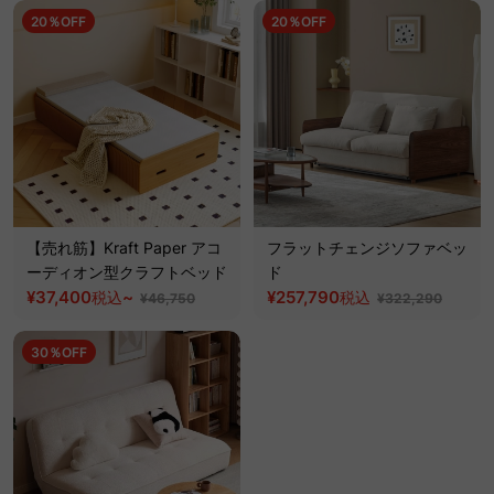
20％OFF
20％OFF
【売れ筋】Kraft Paper アコ
フラットチェンジソファベッ
ーディオン型クラフトベッド
ド
¥37,400
~
¥257,790
税込
税込
¥46,750
¥322,290
30％OFF