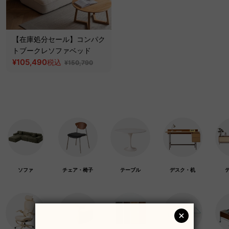
【在庫処分セール】コンパク
トブークレソファベッド
¥105,490
税込
¥150,790
ソファ
チェア・椅子
テーブル
デスク・机