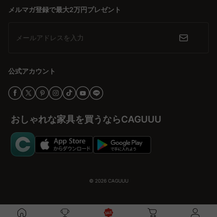
メルマガ登録で最大2万円プレゼント
高品質と安心のサポート
高品質な素材と優れた耐久性を誇る簡易ベッドは、安心感を提供し
ます。5年品質保証や無料インテリア提案「MyCoordi」を活用する
メールアドレスを入力
ことで、満足いく購入体験が得られます。多くの高評価レビューが
信頼性の証として、新しいライフスタイルを支えます。
公式アカウント
おしゃれな家具を買うならCAGUUU
© 2026
CAGUUU