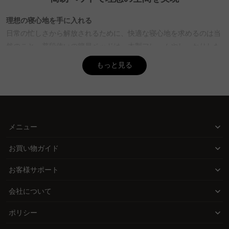
A. 簡易ベッドの寿命は使用頻度や素材によって異なりますが、一般
的に5年程度が目安です。CAGUUUの簡易ベッドは高品質素材を使
理想の寝心地を手に入れる
用しており、5年品質保証が付いているため、安心して長く使用で
日常の忙しさから解放されるために、快適な寝心地を求めるのは当
きます。
然のこと。普段使いの簡易ベッドは、木製フレームやしっかりした
マットレスで、静かで安定した睡眠環境を提供します。毎日の疲れ
Q. ソファベッドがダメな理由は何ですか？
もっと見る
をしっかりと癒し、翌朝の活力を養う大切な場所となります。
A. ソファベッドは収納性や利便性に優れていますが、寝心地や耐久
性が通常のベッドに比べて劣る場合があります。しかし、CAGUUU
スペースを有効活用する工夫
では多様なスタイルと高品質素材のソファベッドを提供しており、
限られたスペースでも、来客用や非常用の簡易ベッドは大活躍。コ
快適な使用感を追求しています。バーチャルショールームで実際の
使用感を確認できます。
ンパクトに収納できる折りたたみタイプなら、必要な時だけ使用で
メニュー
きます。日中は空間を広く使い、夜間は快適な寝床を確保するとい
Q. ロフトベッドがダメな理由は何ですか？
う理想の両立が実現できます。
お買い物ガイド
A. ロフトベッドはスペースを有効活用できますが、設置や使用が難
しいと感じる場合もあります。CAGUUUのロフトベッドは優れた耐
機能性がもたらす利便性
お客様サポート
久性とデザイン性を兼ね備えており、狭い部屋でも快適な空間を作
リクライニングやキャスター付きなど、機能性に優れた簡易ベッド
ることができます。インテリア提案サービスを活用して、最適な配
会社について
は、日常の多様なシーンでの活用ができます。ソファ兼用タイプ
置を見つけましょう。
は、狭い部屋でも昼夜を問わず使える利便性を提供し、暮らしのあ
ポリシー
らゆる場面で対応する柔軟性を持つ。