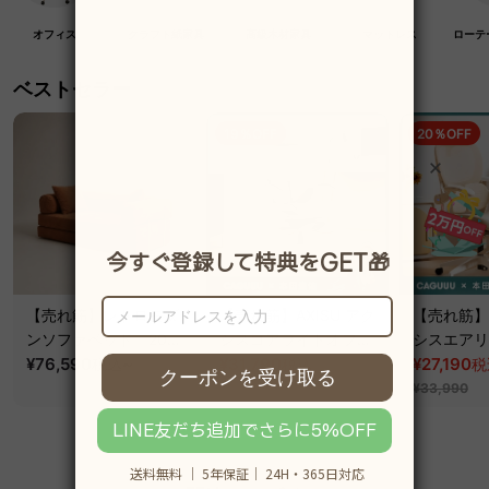
オフィス
クラフト紙家具
高級木材家具
マットレス
ローテ
ベストセラー
19％OFF
20％OFF
【売れ筋】レトロモダ
【売れ筋】AXISU アク
【売れ筋】A
ンソファベッド｜20色
シスコアライトオフィ
シスエアリ
以上から選べるコーデ
¥76,590
~
スチェア
¥31,790
フィスチェ
¥27,190
税込
税込
税
¥39,290
ュロイ2WAY【色カス
¥33,990
タマイズ可】