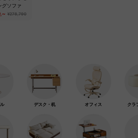
ングソファ
~
込
¥278,790
ル
デスク・机
オフィス
クラ