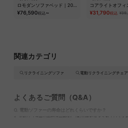
ロモダンソファベッド｜20
コアライトオフィ
色以上から選べるコーデュロ
¥76,590
~
¥31,790
税込
税込
¥39
イ2WAY【色カスタマイズ
可】
関連カテゴリ
リクライニングソファ
電動リクライニングチェア
よくあるご質問（Q&A）
Q. 電動ソファーの寿命はどれくらいですか？
A. 電動ソファーの寿命は一般的に7〜10年程度とされていま
して長期間使用できます。耐久性に優れた電動ソファーを選ぶ