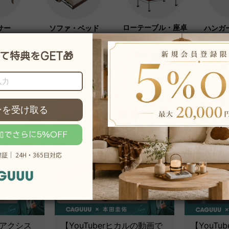
ローテーブル・座卓
サー
ソファ・ベッド
ハンガ
ート
26％OFF
 アクシス
【YouTuberヒカルの動画で
【YouTu