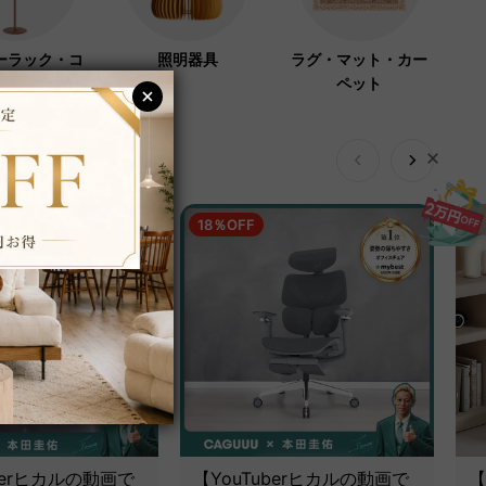
ーラック・コ
照明器具
ラグ・マット・カー
ハンガー
ペット
18％OFF
berヒカルの動画で
【YouTuberヒカルの動画で
【