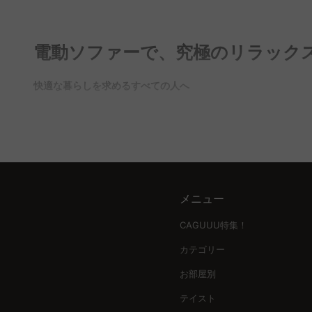
Q. 電動ソファーの欠点は何ですか？
A. 電動ソファーの欠点としては、価格が手動タイプよりも高
ています。また、設置場所の近くに電源があるか確認すること
電動ソファーで、究極のリラック
Q. 電動リクライニングソファは壊れやすいですか？
快適な暮らしを求めるすべての人へ
A. 電動リクライニングソファは、モーターや内部機構の故障
日々の疲れを癒すために、理想のソファーを探しているが、選
び方のポイントとして、耐久性の高い素材や信頼性のあるブラ
Q. ソファベッドがダメな理由は何ですか？
CAGUUUが叶える理想のソファーライフ
A. ソファベッドの欠点としては、通常のソファーよりも座り
電動ソファーの選び方における重要なポイントを押さえ、CAG
ます。CAGUUUの豊富な品揃えから、ライフスタイルに合っ
地よい時間を過ごすことができます。
高品質とデザインの絶妙なバランス
メニュー
CAGUUUのソファーは、無垢材を使用した高品質な素材と、
CAGUUU特集！
ンスが取れた選択ができます。
カテゴリー
信頼できるサポートで安心の購入体験
お部屋別
5年の品質保証や無料のインテリア提案サービス「MyCoord
で、理想のリラックス空間を手に入れましょう。
テイスト