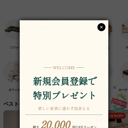
ソファ
チェア・椅子
テーブル
デスク・机
オフィス
クラフト紙家具
高級木材家具
マットレス
ローテ
ベストセラー
19％OFF
26％OFF