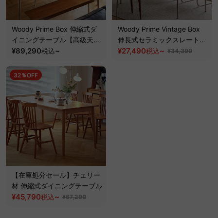
Woody Prime Box 伸縮式ダ
Woody Prime Vintage Box
イニングテーブル【高級天然
伸長式セラミックスレートダ
ツゲ材】
¥89,290
~
イニングテーブル【高級天然
¥27,490
~
税込
税込
¥34,390
ツゲ材】
32％OFF
【在庫処分セール】チェリー
材 伸縮式ダイニングテーブル
¥45,790
~
税込
¥67,290