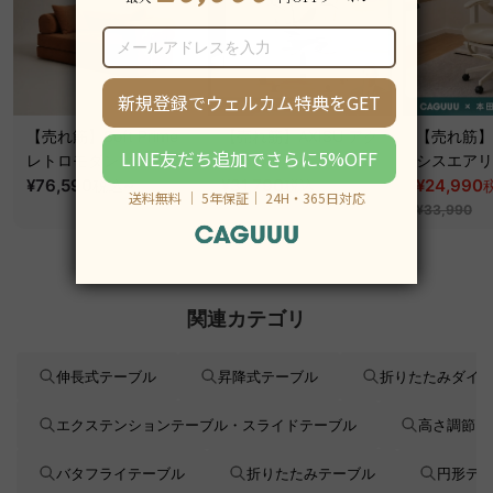
【売れ筋】Soft Prime
【売れ筋】AXISU アク
【売れ筋】A
レトロモダンソファベ
シスコアライトオフィ
シスエアリ
ッド｜20色以上から選
¥76,590
~
スチェア
¥31,790
フィスチェ
¥24,990
税込
税込
¥39,290
べるコーデュロイ
¥33,990
2WAY【色カスタマイ
ズ可】
関連カテゴリ
伸長式テーブル
昇降式テーブル
折りたたみダイ
エクステンションテーブル・スライドテーブル
高さ調節 
バタフライテーブル
折りたたみテーブル
円形テ