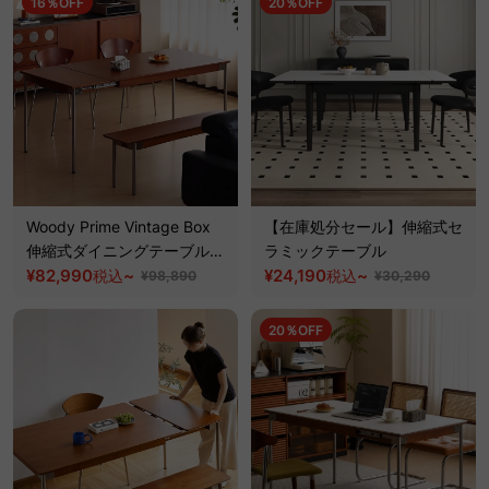
16％OFF
20％OFF
Woody Prime Vintage Box
【在庫処分セール】伸縮式セ
伸縮式ダイニングテーブル
ラミックテーブル
【高級天然ツゲ材】
¥82,990
~
¥24,190
~
税込
税込
¥98,890
¥30,290
20％OFF