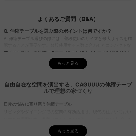
よくあるご質問（Q&A）
Q. 伸縮テーブルを選ぶ際のポイントは何ですか？
A. 伸縮テーブル選びの際には、普段使いのサイズと最大サイズを確
認することが重要です。普段使用する人数に合わせたコンパクトな
サイズを選び、来客時にはテーブルを広げるスペースが確保できる
かを確認しましょう。CAGUUUでは、北欧モダンやヴィンテージな
もっと見る
ど多彩なスタイルの伸縮テーブルを提供しており、無料インテリア
提案「MyCoordi」で最適な選択をサポートします。
Q. 伸縮テーブルの伸長方法にはどのような種類があります
自由自在な空間を演出する、CAGUUUの伸縮テーブ
か？
ルで理想の家づくり
A. 伸縮テーブルには主に「スライド型」と「センター伸長型」の2
種類があります。スライド型は操作が簡単で、伸長する長さを自由
日常の悩みに寄り添う伸縮テーブル
に決められることが多いですが、安定感の確認が必要です。センタ
リビングやダイニングでの空間の有効活用は、現代の住まいにおい
ー伸長型は均一に広がるため、継ぎ目が目立ちにくいです。
て大きな課題です。普段はコンパクトに使え、来客時には広げられ
CAGUUUでは、豊富な品揃えの中から好みに合ったタイプを選ぶこ
る伸縮テーブルは、そのような悩みに対する理想的な解決策となり
とができるので、ぜひバーチャルショールームで確認してみてくだ
もっと見る
ます。