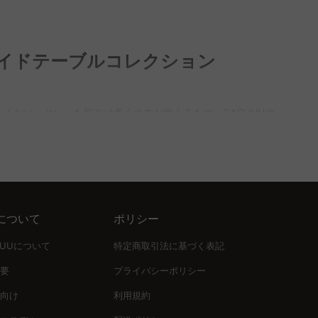
ることができます。CAGUUUでは、様々なサイズの丸テーブル
ライドテーブルコレクション
るため、長く安心してお使いいただけます。
す。ただし、耐熱性や耐傷性に優れているため、日常使いには非
くない」といった悩みは多くの方が抱えるもの。CAGUUUの
、セラミックテーブルと組み合わせることで部屋をより機能的に
では高品質でありながら手の届く価格を実現しました。高品質な
作業に十分なスペースを確保できます。CAGUUUでは、様々なサ
に5年品質保証が付いているため、安心してご利用いただけま
について
ポリシー
わせて自由に調整可能。また、センター伸長型はフラットで美し
UUUについて
特定商取引法に基づく表記
要
プライバシーポリシー
向け
利用規約
,000件以上の高評価レビューを通じて信頼を築いています。