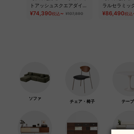
トアッシュスクエアダイニ
ラルセラミッ
ングテーブル
¥74,390
~
ーブル
¥86,490
税込
¥107,890
税込
ソファ
チェア・椅子
テーブ