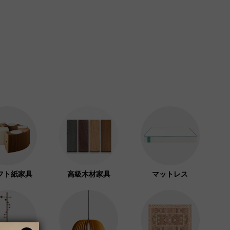
フト紙家具
高級木材家具
マットレス