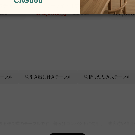
スチェア
エアリーライトオフィスチェ
イオフィ
ア
¥24,990
~
追従機能
¥52,800
,290
税込
¥33,990
ーブル
引き出し付きテーブル
折りたたみ式テーブル
できる伸長式のテーブルです。普段はコンパクトに使用し、来客時や特
ーブルをご用意しており、操作性に優れたモデルが特に人気です。また、