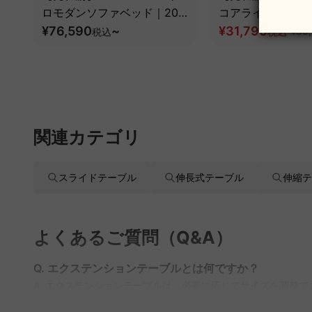
ロモダンソファベッド｜20
コアライトオフィ
色以上から選べるコーデュロ
¥76,590
~
¥31,790
税込
税込
¥39
イ2WAY【色カスタマイズ
可】
関連カテゴリ
スライドテーブル
伸長式テーブル
伸縮テ
よくあるご質問（Q&A）
Q. エクステンションテーブルとは何ですか？
A. エクステンションテーブルは、必要に応じてサイズを調整
CAGUUUでは、様々なデザインや素材のエクステンションテ