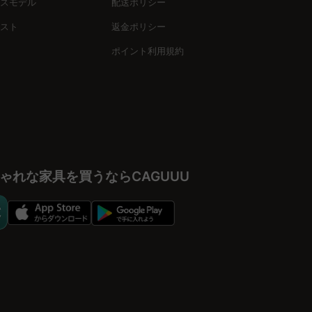
スモデル
配送ポリシー
スト
返金ポリシー
ポイント利用規約
「ブラックラウンドエクステンションテーブル」が映えるでしょ
お客様の夢を叶えるパートナーです。全サイト3,000点以上の商
ゃれな家具を買うならCAGUUU
GUUUはいつでも、どこでも、あなたのそばにいます。新しい