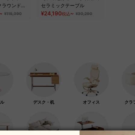
クラウンドテ
セラミックテーブル
~
¥24,190
~
¥115,390
税込
¥30,290
ル
デスク・机
オフィス
クラ