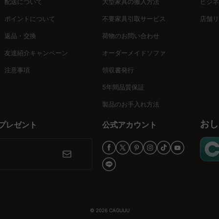
配送について
大型家具の搬入方法
ビジネ
ポイントについて
不要家具引取サービス
店舗リ
返品・交換
荷物のお問い合わせ
チュラルといった多彩なスタイルから選べます。例えば、リビングには
す。
友達紹介キャンペーン
オーダーメイドソファ
注意事項
領収書発行
テリア提案「MyCoordi」や没入型バーチャルショールームを通じて、
5年間品質保証
製品のお手入れ方法
おし
プレゼント
公式アカウント
ライドテーブルを見つけ、未来を広げる一歩を踏み出しましょう。CA
© 2026
CAGUUU