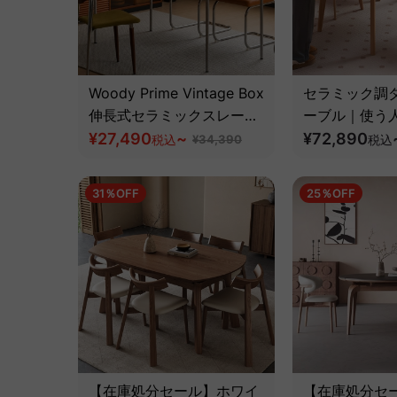
Woody Prime Vintage Box
セラミック調
伸長式セラミックスレート
ーブル｜使う
ダイニングテーブル【高級
¥27,490
~
サイズ調整で
¥72,890
税込
¥34,390
税込
天然ツゲ材】
31％OFF
25％OFF
【在庫処分セール】ホワイ
【在庫処分セ