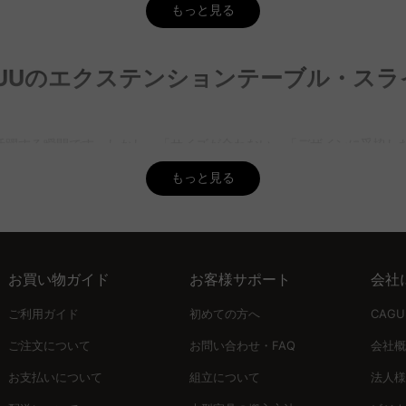
もっと見る
コンパクトでスペースを効率的に使えるため、小さな部屋でも快適に配置す
GUUUのエクステンションテーブル・ス
囲気に合わせてお選びいただけます。さらに、5年品質保証が付いてい
げられます。そのため、移動や配置替えが少し手間になることがありま
躍する瞬間です。しかし、「サイズが合わない」「デザインに妥協した
テーブルは取り扱っておりませんが、CAGUUUのスリムな収納ラックは
、そのようなジレンマを解消するために誕生しました。
もっと見る
、ワクワクが止まらない家づくりをサポート」。そのために、CAGUUU
cmから120cm程度が推奨されます。このサイズであれば、食事や日常の
は、どんなインテリアにも調和し、長く愛用できる逸品です。
スタイルに合ったものを見つけることができます。また、すべての製品
お買い物ガイド
お客様サポート
会社
一台を
択のポイントが異なります。スライド型は操作が簡単で、スペースに合
ご利用ガイド
初めての方へ
CAG
テーブルを選びましょう。
ご注文について
お問い合わせ・FAQ
会社概
お支払いについて
組立について
法人様
式サイトやレビューでその品質を確認できるよう、5年間の品質保証と1