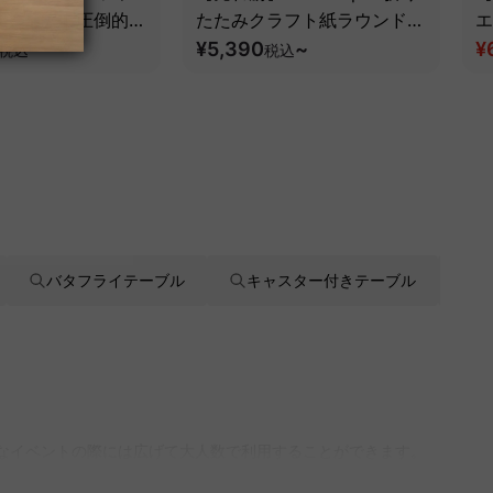
スチェア｜圧倒的な
たたみクラフト紙ラウンドス
エ
とフルサポート構造
ツール
¥5,390
~
¥
税込
税込
バタフライテーブル
キャスター付きテーブル
ワ
別なイベントの際には広げて大人数で利用することができます。
すべてのテーブルに5年品質保証が付いているため、安心してご