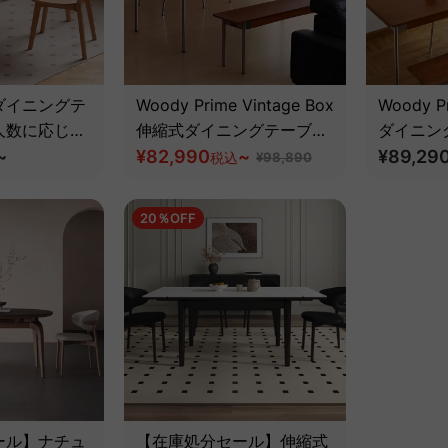
ダイニングテ
Woody Prime Vintage Box
Woody P
人数に応じて
伸縮式ダイニングテーブル
ダイニン
きる伸縮構造
~
【高級天然ツゲ材】
¥82,990
~
天然ツゲ
¥89,29
税込
¥98,890
20％OFF
ール】ナチュ
【在庫処分セール】伸縮式