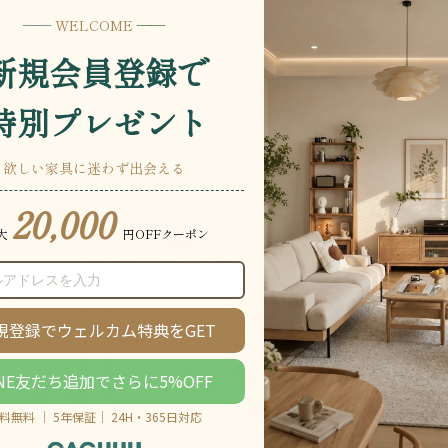
ローテーブル・座卓
サー
ソファ・ベッド
ハンガ
ート
26％OFF
 アクシス
【売れ筋】AXISU アクシス
AXISU