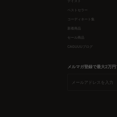
テイスト
CAGUUUのテーブルは、10年先まで活躍するパートナーです。
ベストセラー
多彩なスタイルで選ぶ楽しさ
コーディネート集
CAGUUUでは、北欧風、ヴィンテージ、シンプルモダン、ナ
う。いつもの空間にピッタリの一台を見つけるお手伝いをしま
新着商品
セール商品
あなたの選択を確かなものに
CAGUUUは、ただの家具メーカーではありません。無料のイン
CAGUUUブログ
品で培った知見を活かし、最高の選択をサポートします。
未来を広げる一歩を、今
メルマガ登録で最大2万円
あなたのライフスタイルに合ったエクステンションテーブル・ス
基準で、日々の生活をより豊かにするために。
メールアドレスを入力