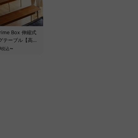
rime Box 伸縮式
グテーブル【高級
材】
0
~
税込