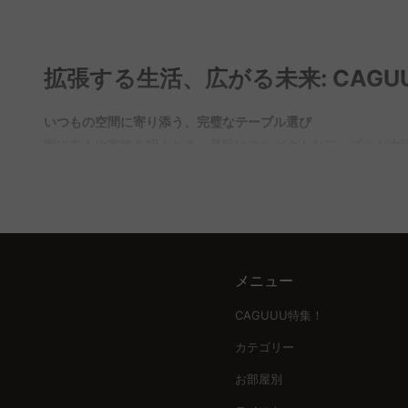
利用いただけます。
Q. 丸テーブルは2人暮らしに適したサイズですか？
A. 丸テーブルは、2人暮らしには非常に適した選択肢です。
拡張する生活、広がる未来: CA
を取り揃えており、素材やデザインも豊富なので、お部屋の雰
Q. セラミックテーブルの弱点は何ですか？
いつもの空間に寄り添う、完璧なテーブル選び
A. セラミックテーブルの弱点としては、重さがあることが挙
家に友人や家族を招くとき、普段はコンパクトなテーブルが大活
常に適しています。CAGUUUではセラミック素材を使用した
エクステンションテーブル・スライドテーブルコレクションは
使うことができます。
新しい基準: おしゃれと機能性の共存
Q. 2人暮らしのテーブルのサイズは？
CAGUUUの哲学はシンプルです。「自由気ままな家具選びで
A. 2人暮らしに適したテーブルのサイズは、一般的に幅約80
木材を使用した北欧モダンやヴィンテージスタイルのテーブル
イズとデザインのテーブルを取り揃えており、お客様のライフ
す。
メニュー
伸長テーブルの選び方: あなたのライフスタイルにぴったりの
エクステンションテーブルの選び方は、生活スタイルにより選
CAGUUU特集！
い見た目が特徴です。お家のスペースや動線を考慮し、最適な
カテゴリー
長期的な価値を提供するCAGUUUのこだわり
お部屋別
CAGUUUでは、テーブルの強度や耐久性にも妥協しません。公