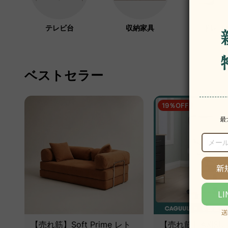
テレビ台
収納家具
ドレッ
ベストセラー
19％OFF
【売れ筋】Soft Prime レト
【売れ筋】AXISU