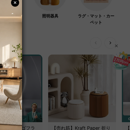
ーラック・コ
照明器具
ラグ・マット・カー
ハンガー
ペット
1
 アクシスエルゴフラ
【売れ筋】Kraft Paper 折り
【