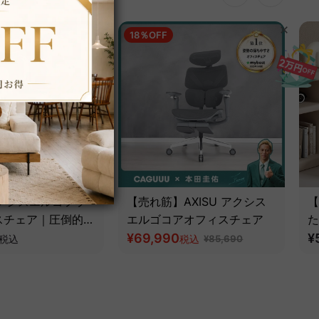
18％OFF
 アクシスエルゴフラ
【売れ筋】AXISU アクシス
【
スチェア｜圧倒的な
エルゴコアオフィスチェア
た
とフルサポート構造
¥69,990
ツ
¥
税込
税込
¥85,690