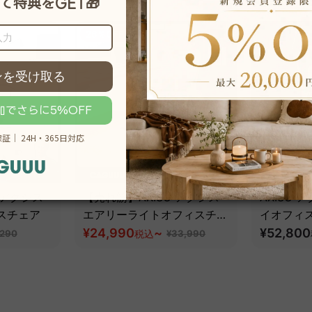
26％OFF
 アクシス
【売れ筋】AXISU アクシス
AXISU
スチェア
エアリーライトオフィスチェ
イオフィ
ア
¥24,990
~
追従機能
¥52,800
,290
税込
¥33,990