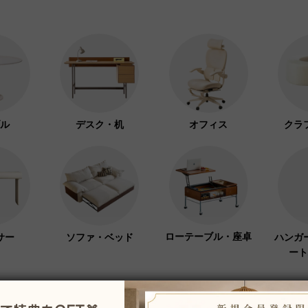
ル
デスク・机
オフィス
クラ
ローテーブル・座卓
サー
ソファ・ベッド
ハンガ
ート