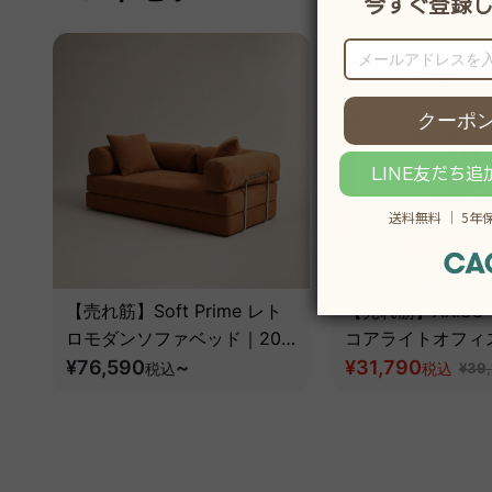
19％OFF
【売れ筋】Soft Prime レト
【売れ筋】AXISU
ロモダンソファベッド｜20
コアライトオフィ
色以上から選べるコーデュロ
¥76,590
~
¥31,790
税込
税込
¥39
イ2WAY【色カスタマイズ
可】