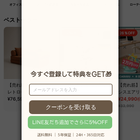
オフィス
クラフト紙家具
高級木材家具
マットレス
ローテ
ベストセラー
19％OFF
26％OFF
【売れ筋】Soft Prime
【売れ筋】AXISU アク
【売れ筋】A
レトロモダンソファベ
シスコアライトオフィ
シスエアリ
ッド｜20色以上から選
¥76,590
~
スチェア
¥31,790
フィスチェ
¥24,990
税込
税込
¥39,290
べるコーデュロイ
¥33,990
2WAY【色カスタマイ
ズ可】
関連カテゴリ