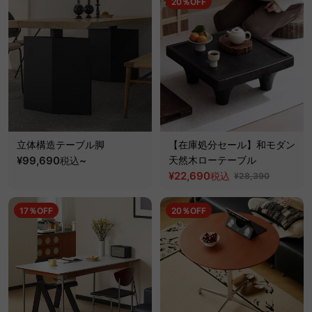
20％OFF
立体構造テーブル脚
【在庫処分セール】和モダン
¥99,690
~
天然木ローテーブル
税込
¥22,690
税込
¥28,390
17％OFF
20％OFF