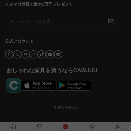
を一層引き立てます。CAGUUUでは、北欧モダンやヴィンテージ、
メルマガ登録で最大2万円プレゼント
ナチュラルといった多彩なスタイルを揃えており、理想の空間作り
をサポートします。
メールアドレスを入力
安心の品質保証とサービス
家具選びにおいて、長く安心して使える品質は欠かせません。
公式アカウント
CAGUUUは高品質な素材を使用し、耐久性に優れた製品を提供して
います。また、5年品質保証と無料インテリア提案「MyCoordi」、
バーチャルショールームでのサポートにより、購入後も安心して楽
しむことができます。
おしゃれな家具を買うならCAGUUU
自分だけの理想の空間を手に入れる
一人用テーブルは、自分だけの空間をより豊かにするための重要な
アイテムです。CAGUUUの豊富な選択肢から、自分にぴったりのテ
ーブルを見つけて、ワクワクするような家づくりを始めてみましょ
う。購入を検討する際は、サイト内のレビューや保証内容をしっか
© 2026
CAGUUU
り確認して、安心して選ぶことができます。