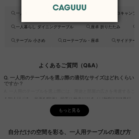
一人暮らし テーブル
簡易テーブル
ソロキャンプ 
一人暮らし ダイニングテーブル
座卓 折りたたみ
テーブル 小さめ
ローテーブル・座卓
サイドテー
よくあるご質問（Q&A）
Q. 一人用のテーブルを選ぶ際の適切なサイズはどれくらい
ですか？
A. 一人用のテーブルを選ぶ際には、用途と部屋の広さを考慮するこ
とが大切です。食事や作業に必要な基本のサイズは幅60cm×奥行
40cm程度ですが、少し余裕を持たせた幅70cm×奥行45cm程度の
もっと見る
ものもおすすめです。部屋の広さに対して大きすぎないテーブルを
選ぶことで、圧迫感を避け快適に過ごせます。
Q. 身長160cmの人に適したテーブルの高さはどれくらいで
自分だけの空間を彩る、一人用テーブルの選び方
すか？