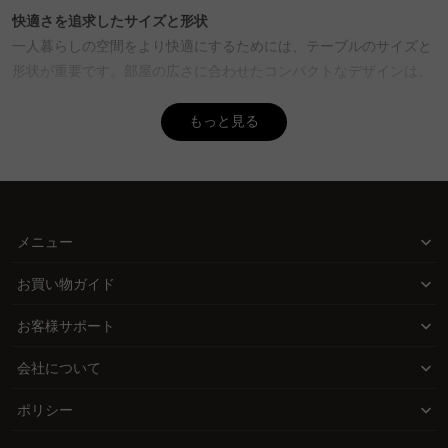
A. 身長160cmの人には、一般的に高さ67.2cm程度のテーブルが目
快適さを追求したサイズと形状
安とされています。ただし、個々の快適さは異なるため、実際に座
一人暮らしの空間をより快適にするためには、テーブルのサイズと
って確認することがおすすめです。CAGUUUでは、豊富なスタイル
形状が重要です。部屋の広さに合わせたコンパクトなデザインは、
とサイズのテーブルを取り揃えており、MyCoordiサービスでの無
限られたスペースを最大限に活用できます。正方形や長方形のテー
料インテリア提案も利用して、理想の高さを見つける手助けをして
ブルは壁際にぴったりフィットし、円形テーブルは動線を妨げずに
もっと見る
います。
部屋の中央に配置することができます。
Q. 一人暮らしに適したテーブルの相場や選び方を教えてく
ださい。
機能性に優れた高さ選び
A. 一人暮らしに適したテーブルは、部屋の広さやライフスタイルに
テーブルの高さは、使用目的によって異なるため、選ぶ際には慎重
合わせた選び方が重要です。コンパクトでありながら機能的なもの
に検討する必要があります。ローテーブルは床に座っても快適に過
メニュー
を選ぶと、限られた空間を有効に活用できます。CAGUUUでは、中
ごせる高さで、ダイニングテーブルは一般的な椅子と組み合わせる
間業者を省いた直接ECモデルにより、高品質な家具を手の届く価格
お買い物ガイド
ことで食事や作業に適しています。さらに、用途に応じて高さを調
で提供しています。さらに、5年品質保証があるため、安心して長
く利用できます。
整できるタイプもあり、多様なライフスタイルに対応できます。
お客様サポート
スタイルと素材で個性を演出
会社について
一人用テーブルは、個々のライフスタイルや好みに合わせた素材と
デザインで選びたいものです。木材の温かみやスチールのモダン
ポリシー
さ、メラミン化粧板の手軽さなど、さまざまな素材が部屋の雰囲気