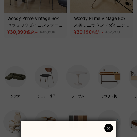
Woody Prime Vintage Box
Woody Prime Vintage Box
セラミックダイニングテーブ
木製ミニラウンドダイニング
ル【高級天然ツゲ材】
¥30,390
~
テーブル【高級天然ツゲ材】
¥30,190
~
税込
税込
¥36,690
¥37,790
ソファ
チェア・椅子
テーブル
デスク・机