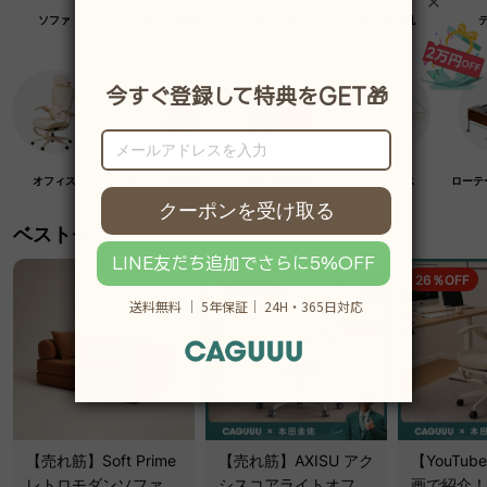
ソファ
チェア・椅子
テーブル
デスク・机
オフィス
クラフト紙家具
高級木材家具
マットレス
ローテ
ベストセラー
19％OFF
26％OFF
【売れ筋】Soft Prime
【売れ筋】AXISU アク
【YouTu
レトロモダンソファベ
シスコアライトオフィ
画で紹介！】