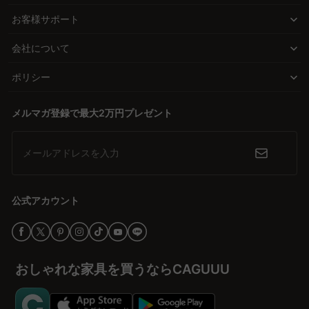
に活用します。
ュラルなどが人気。部屋の雰囲気や他の家具との調和を考えて選ぶ
お客様サポート
ことが大切。CAGUUUは多彩なスタイルのテーブルを取り揃え、家
質とデザインの融合
づくりのワクワクをサポートします。高品質かつ手頃な価格で提供
会社について
小さめテーブルでも、デザインや品質に妥協はありません。北欧モ
しているため、自由気ままな家具選びが楽しめます。
ダンやヴィンテージなど、インテリアに合わせたスタイルを選べま
ポリシー
す。無垢材を使用した高品質なテーブルは、耐久性が高く、長く愛
用できる家具として人気です。
メルマガ登録で最大2万円プレゼント
安心のサポート体制
5年品質保証が付いたCAGUUUのテーブルは、多くの高評価レビュ
メールアドレスを入力
ーで信頼されています。無料のインテリア提案「MyCoordi」やバ
ーチャルショールームを利用すれば、購入前に理想のスタイルを確
認可能。安心して選べる環境が整っています。
公式アカウント
理想のテーブルを見つけよう
今すぐCAGUUUの多彩なテーブルコレクションをチェックして、理
想の空間を作り上げよう。自由気ままな家具選びで、毎日の暮らし
おしゃれな家具を買うならCAGUUU
をもっとワクワクするものに。