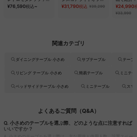
ッド｜20色以上から選
¥76,590
~
スチェア
¥31,790
クシスエア
¥24,990
税込
税込
¥39,290
べるコーデュロイ
オフィスチ
¥33,990
2WAY【色カスタマイ
ズ可】
関連カテゴリ
ダイニングテーブル 小さめ
サブテーブル
テーブ
リビング テーブル 小さめ
簡易テーブル
ミニテー
ベッドサイドテーブル 小さめ
ミニテーブル
スマ
よくあるご質問（Q&A）
Q. 小さめのテーブルを選ぶ際、どのような点に注意すれば
いいですか？
A. 小さめのテーブルを選ぶ際は、主な用途と使用人数、設置スペー