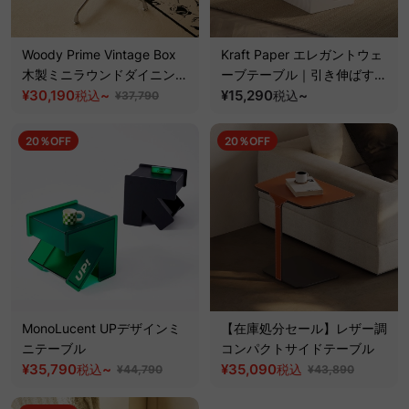
Woody Prime Vintage Box
Kraft Paper エレガントウェ
木製ミニラウンドダイニング
ーブテーブル｜引き伸ばすだ
テーブル【高級天然ツゲ材】
¥30,190
~
けですぐに使える上品な折り
¥15,290
~
税込
税込
¥37,790
畳み式テーブル
20％OFF
20％OFF
MonoLucent UPデザインミ
【在庫処分セール】レザー調
ニテーブル
コンパクトサイドテーブル
¥35,790
~
¥35,090
税込
税込
¥44,790
¥43,890