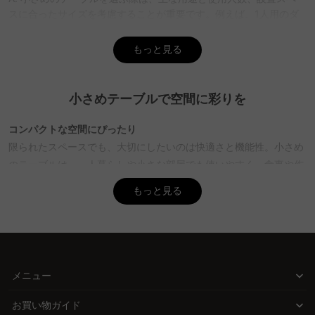
スに合ったサイズを考慮することが重要です。例えば、1人用のダ
イニングテーブルなら幅60〜80cmが目安。用途に応じた機能性も
大切で、折りたたみ式や伸長式は限られたスペースを有効活用する
もっと見る
のに便利です。CAGUUUでは、無料インテリア提案「MyCoordi」
を利用して、最適なテーブル選びをサポートします。
小さめテーブルで空間に彩りを
Q. テーブルの高さはどのように決めれば良いですか？
A. テーブルの高さは、使用する状況や個人の身長に合わせて選ぶの
コンパクトな空間にぴったり
が理想的。例えば、身長160cmの人には高さ70〜75cmのテーブル
限られたスペースでも、大切にしたいのは快適さと機能性。小さめ
が一般的。CAGUUUのバーチャルショールームを活用して、実際の
のテーブルは、一人暮らしや小さな部屋でも使いやすく、食事や作
使用感をイメージすることができます。
業スペースを確保しながらも圧迫感を与えません。どんな用途にも
Q. 小さめのテーブルを選ぶ際の安全性のポイントは何です
もっと見る
合わせやすいサイズで、空間を有効に活用できます。
か？
A. 小さめのテーブルを選ぶ際は、安全性も考慮。特に小さなお子様
CAGUUUの解決策
やペットがいる家庭では、角が丸いデザインや安定した脚の構造が
CAGUUUは、ダイニング用からサイドテーブルまで、多様なスタイ
重要です。CAGUUUのテーブルは高品質素材を使用し、安全面にも
ルとサイズのテーブルを取り揃えています。折りたたみ式や伸長式
配慮されているため安心して選べます。
メニュー
の機能を備えたテーブルは、必要に応じてスペースを調整できるた
Q. どのようなスタイルの小さめテーブルが人気ですか？
め、とても便利。機能性を重視した設計で、限られた空間を最大限
お買い物ガイド
A. 小さめテーブルのスタイルは、北欧モダンやヴィンテージ、ナチ