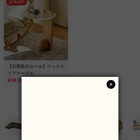
37％OFF
【在庫処分セール】ウッドク
リアテーブル
¥38,090
~
税込
¥60,390