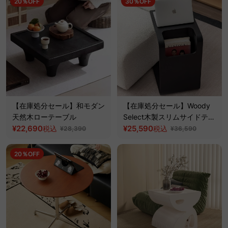
20％OFF
30％OFF
【在庫処分セール】和モダン
【在庫処分セール】Woody
天然木ローテーブル
Select木製スリムサイドテー
¥22,690
ブル
¥25,590
税込
税込
¥28,390
¥36,590
20％OFF