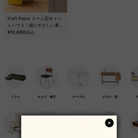
Kraft Paper ドーム型キャッ
トハウス｜猫にやさしい素材
と通気性に優れたユニークデ
¥10,690
税込
ザイン
ソファ
チェア・椅子
テーブル
デスク・机