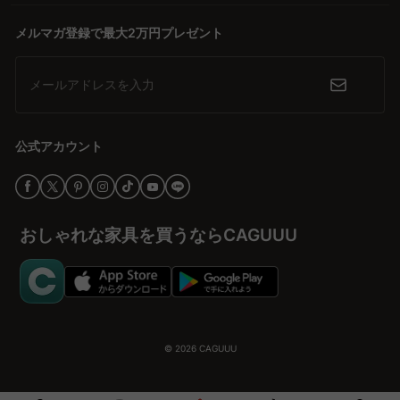
ペット家具は、日々の使用でどうしても消耗しがち。しかし、
CAGUUUの製品は高品質な素材を使用し、耐久性に優れているた
メルマガ登録で最大2万円プレゼント
め、長く愛用していただけます。例えば、5年間の品質保証を備え
たアイテムは、購入後も安心してお使いいただける証です。ペット
メールアドレスを入力
と共に歩む時間を、経済的にも心配なく過ごせるのがCAGUUUの家
具です。
公式アカウント
どんな空間にもフィットするデザイン
ペット家具と聞くと、実用性が優先されるあまり、インテリアから
浮いてしまうことも少なくありません。しかし、CAGUUUのペット
コレクションは、北欧モダンやヴィンテージ、シンプルモダンなど
おしゃれな家具を買うならCAGUUU
多彩なデザインテイストを取り揃えています。リビング、玄関、寝
室など、どんな空間にも馴染むアイテムで、ペットと一緒に過ごす
場所をもっとステキな空間に。
あなたのペットライフをサポートする特別なサービス
CAGUUUでは家具選びの不安を解消するために、無料のインテリア
© 2026
CAGUUU
提案サービス「MyCoordi」をご用意。ペット家具を選ぶ際も、理
想の空間を実現するためのアドバイスを受けられます。また、没入