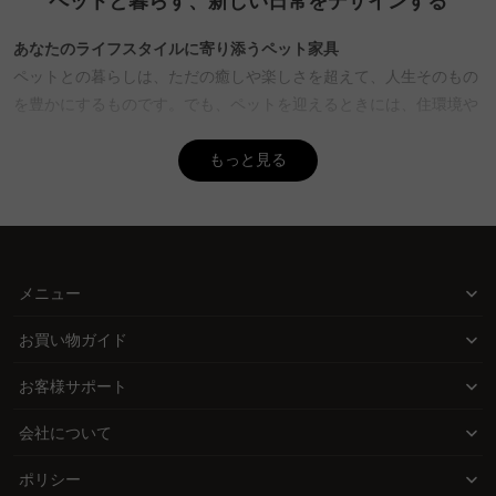
ペットと暮らす、新しい日常をデザインする
Q. ペット用品を収納する際に便利な家具はありますか？
A. ペット用品の収納には、使いやすさとデザイン性を兼ね備えた家
あなたのライフスタイルに寄り添うペット家具
具がおすすめです。お散歩グッズやおもちゃ、フードなどをまとめ
ペットとの暮らしは、ただの癒しや楽しさを超えて、人生そのもの
て収納できるスペースがあると便利です。また、ペット用品は頻繁
を豊かにするものです。でも、ペットを迎えるときには、住環境や
に使うため、取り出しやすい工夫がされているものが理想的です。
お世話の負担など、さまざまな課題が頭をよぎるもの。CAGUUUは
CAGUUUでは、スリムで省スペース設計の収納家具を多数ご用意し
そんな不安を解消し、ペットとの日常をもっと快適に、もっとスタ
もっと見る
ており、ペット用品をすっきりと片付けながらインテリアにも馴染
イリッシュに彩る家具を提案します。
むデザインが人気です。さらに、5年間の品質保証付きで安心して
長くお使いいただけます。
ペットをもっと快適に、もっとおしゃれに
CAGUUUのペットコレクションは、ペットの健康と快適さを第一に
考えながら、インテリアとしての美しさも兼ね備えています。例え
メニュー
ば、北欧パイン材を使用したナチュラルなペットベッドや、汚れに
お買い物ガイド
強く掃除が簡単な合成板素材のペットボウルスタンドなど、デザイ
ン性と実用性にこだわり抜いたアイテムをラインナップ。これらの
お客様サポート
家具は、ペットと共に過ごす空間を、あなたの理想のインテリアに
近づけます。
会社について
長く愛せる、安心の耐久性
ポリシー