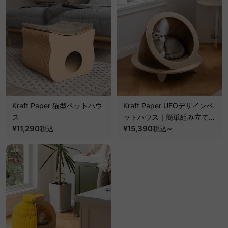
Kraft Paper 猫型ペットハウ
Kraft Paper UFOデザインペ
ス
ットハウス｜簡単組み立て通
¥11,290
気性に優れたユニークデザイ
¥15,390
~
税込
税込
ン