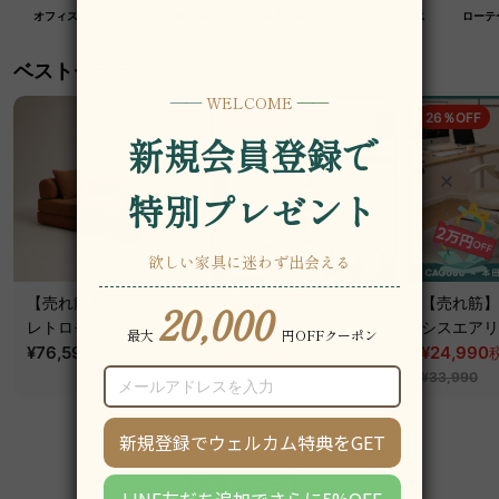
オフィス
クラフト紙家具
高級木材家具
マットレス
ローテ
ベストセラー
19％OFF
26％OFF
【売れ筋】Soft Prime
【売れ筋】AXISU アク
【売れ筋】A
レトロモダンソファベ
シスコアライトオフィ
シスエアリ
ッド｜20色以上から選
¥76,590
~
スチェア
¥31,790
フィスチェ
¥24,990
税込
税込
¥39,290
べるコーデュロイ
¥33,990
2WAY【色カスタマイ
ズ可】
関連カテゴリ