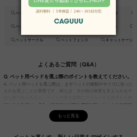
ペットゲート
ペット収納
ペット ベッド
ペット家具
ペットマット
ペットハウス
ペットサークル
ペットフェンス
キャットケージ
よくあるご質問（Q&A）
Q. ペット用ベッドを選ぶ際のポイントを教えてください。
A. ペット用ベッドを選ぶ際は、まずペットの種類やサイズに合った
ものを選ぶことが重要です。例えば、犬や猫の体重を支えられる十
分な耐久性があるか、ペットの寝る姿勢にフィットする形状かを確
認してください。また、素材の安全性も大切です。ペットが長時間
触れるものなので、肌に優しい無毒素材がおすすめです。さらに、
もっと見る
洗濯可能なカバー付きなら清潔を保ちやすく便利です。CAGUUUで
は、快適性とデザイン性を兼ね備えたペット用ベッドを取り揃えて
おり、5年間の品質保証付きで安心してお使いいただけます。