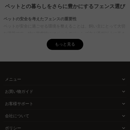
ペットとの暮らしをさらに豊かにするフェンス選び
Q. ペットフェンスの素材選びで気をつけるべき点は？
A. ペットフェンスの素材選びでは、耐久性やメンテナンス性を重視
ペットの安全を考えたフェンスの重要性
することがポイントです。アルミフェンスはサビに強く、長寿命で
ペットが安全に過ごせる環境を整えることは、飼い主にとって大切
メンテナンスが容易です。樹脂フェンスは色あせに強く、温かみの
な課題です。特に興奮時にはペットのジャンプ力が予想以上に高ま
ある見た目が特徴です。安全性を確保するために、隙間がペットの
ることもあるため、適切な高さのフェンスを選ぶことで脱走や事故
体が通り抜けられない幅であることを確認しましょう。CAGUUUの
もっと見る
を防ぐことができます。
フェンスは高品質素材を使用しており、5年品質保証が付いていま
すので、安心して選べます。
CAGUUUが提供する安心のペットフェンス
Q. 屋内用と屋外用のペットフェンスの違いは何ですか？
CAGUUUでは、ペットの種類や設置場所に応じた多様なフェンスを
A. 屋内用のペットフェンスは、設置が簡単で移動が容易な置くだけ
取り揃えています。耐久性が高く、ペットの安全を確保するための
メニュー
タイプや、壁にしっかり固定できる突っ張りタイプがあります。屋
素材を使用したフェンスは、安心して使用できる環境を提供しま
外用のペットフェンスは、地面にしっかり固定できるタイプが適し
す。
お買い物ガイド
ており、犬が掘って脱走しないように地面の対策も必要です。
CAGUUUでは、屋内外問わず様々なタイプのフェンスを取り揃えて
おしゃれで高品質なフェンスを手の届く価格で
お客様サポート
おり、インテリア提案サービス「MyCoordi」で最適な選択をサポ
ペットフェンスもインテリアの一部として考えられるべきです。
ートします。
会社について
CAGUUUのフェンスは、おしゃれでありながら高品質な素材を使用
しており、手の届く価格で提供しています。無垢材を使用したフェ
ポリシー