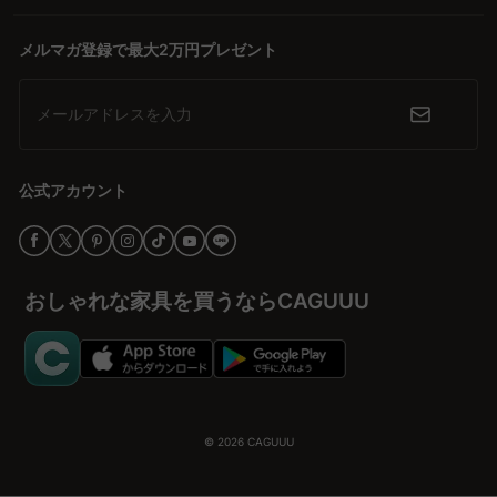
ンスは、耐久性とデザイン性を兼ね備えています。
メルマガ登録で最大2万円プレゼント
信頼できるサービスで安心の購入体験
5年品質保証や無料インテリア提案「MyCoordi」など、充実したサ
ービスを通じて信頼を築いています。多くの高評価レビューを誇る
メールアドレスを入力
CAGUUUのペットフェンスで、安心してペットとの暮らしを楽しむ
ことができます。
公式アカウント
ペットフェンスの購入を検討しよう
ペットの安全を確保し、家族全員が安心して過ごせる空間を作り上
げるために、CAGUUUのペットフェンスを選んでみてください。ワ
クワクする家づくりをサポートするための最適な選択肢がここにあ
おしゃれな家具を買うならCAGUUU
ります。
© 2026
CAGUUU