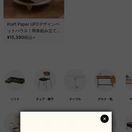
Kraft Paper UFOデザインペ
ットハウス｜簡単組み立て通
気性に優れたユニークデザイ
¥15,390
~
税込
ン
ソファ
チェア・椅子
テーブル
デスク・机