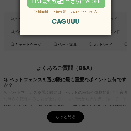
関連カテゴリ
ペットゲート
ペットハウス
ペット ベッド
ペットサークル
キャットハウス
猫用ベッド
キャットケージ
ペット家具
犬用ベッド
よくあるご質問（Q&A）
Q. ペットフェンスを選ぶ際に最も重要なポイントは何です
か？
A. ペットフェンスを選ぶ際には、ペットの種類や体格に応じた適切
な高さを確保することが重要です。小型犬から大型犬、猫まで、そ
れぞれのジャンプ力や行動を考慮し、脱走を防ぐための余裕を持っ
た高さ設定が必要です。また、安全性も重要で、ペットが噛んだり
もっと見る
体当たりしても壊れにくい素材を選びましょう。CAGUUUでは、耐
久性が高く、安心して使用できる素材のフェンスを多数取り揃えて
います。