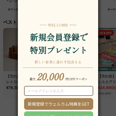
オフィス
クラフト紙家具
高級木材家具
マットレス
ローテ
ベストセラー
19％OFF
26％OFF
【売れ筋】Soft Prime
【売れ筋】AXISU アク
【売れ筋】A
レトロモダンソファベ
シスコアライトオフィ
シスエアリ
ッド｜20色以上から選
¥76,590
~
スチェア
¥31,790
フィスチェ
¥24,990
税込
税込
¥39,290
べるコーデュロイ
¥33,990
2WAY【色カスタマイ
ズ可】